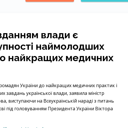
данням влади є
упності наймолодших
до найкращих медичних
ромадян України до найкращих медичних практик і
их завдань української влади, заявила міністр
ва, виступаючи на Всеукраїнській нараді з питань
иєві під головуванням Президента України Віктора