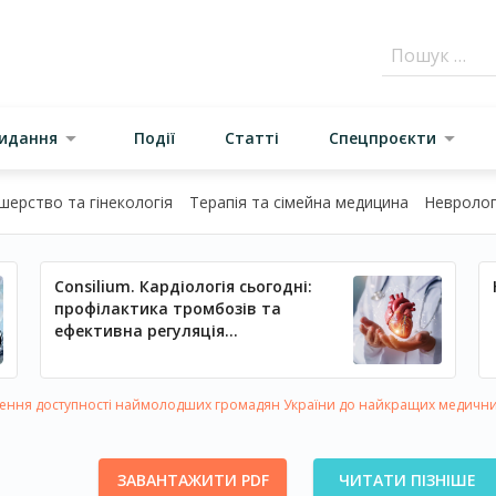
видання
Події
Статті
Спецпроєкти
шерство та гінекологія
Терапія та сімейна медицина
Неврологі
Consilium. Кардіологія сьогодні:
профілактика тромбозів та
ефективна регуляція
артеріального тиску
ння доступності наймолодших громадян України до найкращих медичних п
ЗАВАНТАЖИТИ PDF
ЧИТАТИ ПІЗНІШЕ