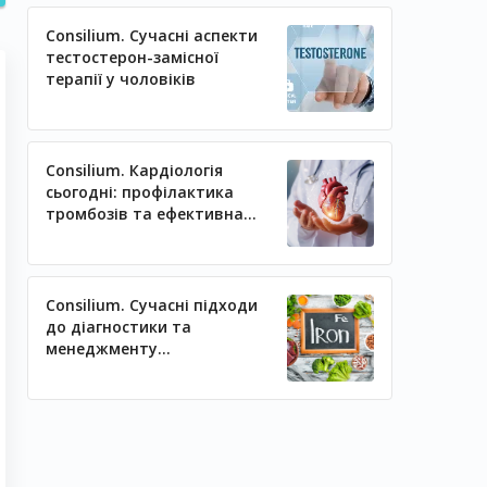
Consilium. Сучасні аспекти
тестостерон-замісної
терапії у чоловіків
Consilium. Кардіологія
сьогодні: профілактика
тромбозів та ефективна
регуляція артеріального
тиску
Consilium. Сучасні підходи
до діагностики та
менеджменту
залізодефіцитних станів