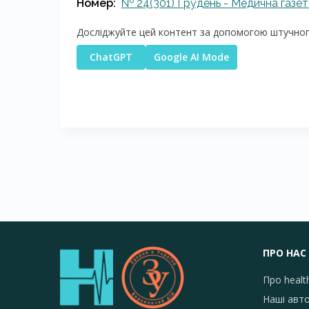
Номер:
№ 24(301) Грудень - Медична газета
Досліджуйте цей контент за допомогою штучного
ChatGPT
Google AI Mode
ПРО НАС
Про healt
Наші авт