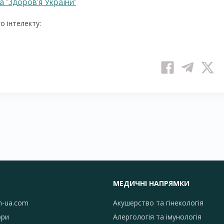
 "Здоров’я України"
 інтелекту:
МЕДИЧНІ НАПРЯМКИ
h-ua.com
Акушерство та гінекологія
ори
Алергологія та імунологія