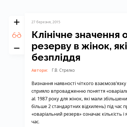
27 березня, 2015
Клінічне значення 
резерву в жінок, я
безпліддя
Автори:
Г.В. Стрелко
Визнання наявності чіткого взаємозв’язку
сприяло впровадженню поняття «оваріаль
al. 1987 року для жінок, які мали збільш
більше 2 стандартних відхилень) під час 
«оваріальний резерв» означає кількість і 
час.