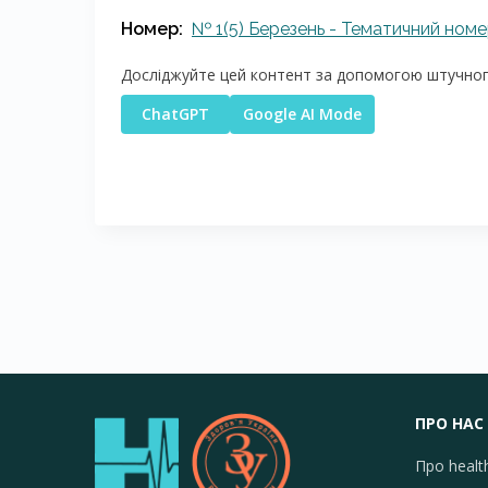
Номер:
№ 1(5) Березень - Тематичний номе
Досліджуйте цей контент за допомогою штучного
ChatGPT
Google AI Mode
ПРО НАС
Про healt