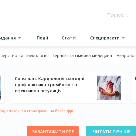
видання
Події
Статті
Спецпроєкти
шерство та гінекологія
Терапія та сімейна медицина
Неврологі
Consilium. Кардіологія сьогодні:
профілактика тромбозів та
ефективна регуляція
артеріального тиску
ву в жінок, які страждають на безпліддя
ЗАВАНТАЖИТИ PDF
ЧИТАТИ ПІЗНІШЕ