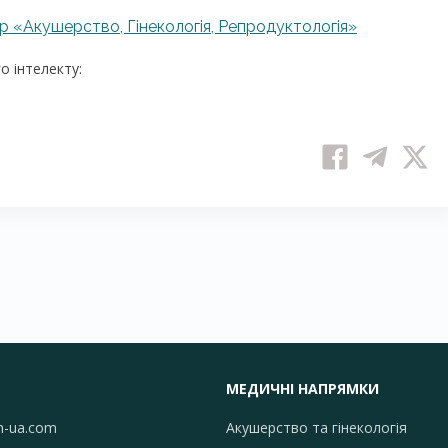
р «Акушерство, Гінекологія, Репродуктологія»
 інтелекту:
МЕДИЧНІ НАПРЯМКИ
h-ua.com
Акушерство та гінекологія