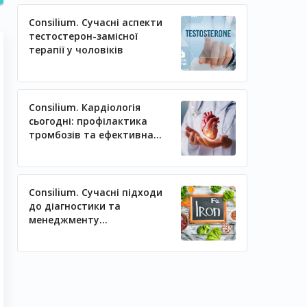
Consilium. Сучасні аспекти
тестостерон-замісної
терапії у чоловіків
Consilium. Кардіологія
сьогодні: профілактика
тромбозів та ефективна
регуляція артеріального
тиску
Consilium. Сучасні підходи
до діагностики та
менеджменту
залізодефіцитних станів