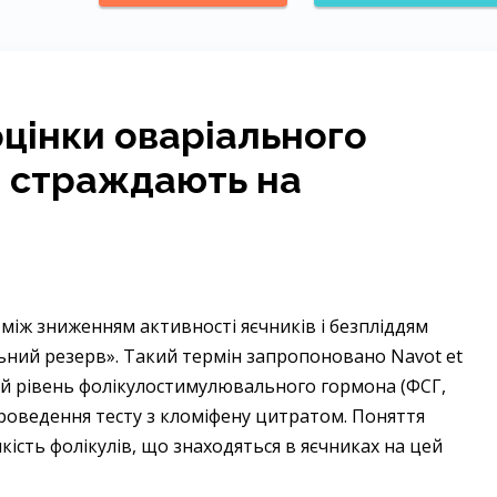
оцінки оваріального
кі страждають на
 між зниженням активності яєчників і безпліддям
ний резерв». Такий термін запропоновано Navot et
ений рівень фолікулостимулювального гормона (ФСГ,
проведення тесту з кломіфену цитратом. Поняття
якість фолікулів, що знаходяться в яєчниках на цей