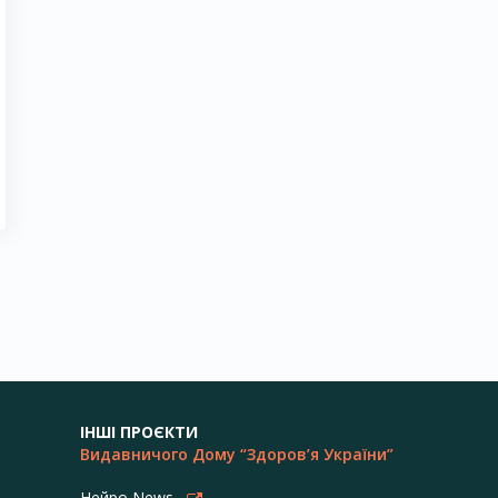
ІНШІ ПРОЄКТИ
Видавничого Дому “Здоров’я України”
Нейро News