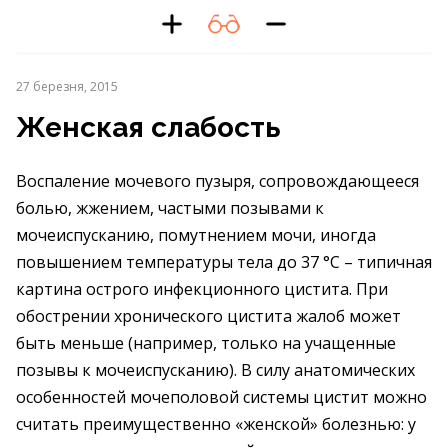
27 березня, 2015
Женская слабость
Воспаление мочевого пузыря, сопровождающееся
болью, жжением, частыми позывами к
мочеиспусканию, помутнением мочи, иногда
повышением температуры тела до 37 °С – типичная
картина острого инфекционного цистита. При
обострении хронического цистита жалоб может
быть меньше (например, только на учащенные
позывы к мочеиспусканию). В силу анатомических
особенностей мочеполовой системы цистит можно
считать преимущественно «женской» болезнью: у