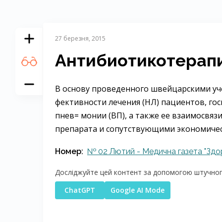
27 березня, 2015
Антибиотикотерап
В основу проведенного швейцарскими уче
фективности лечения (НЛ) пациентов, го
пнев= монии (ВП), а также ее взаимосвя
препарата и сопутствующими экономичес
Номер:
№ 02 Лютий - Медична газета "Здор
Досліджуйте цей контент за допомогою штучного
ChatGPT
Google AI Mode