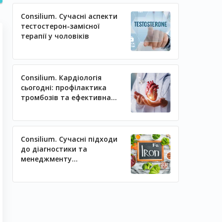
Consilium. Сучасні аспекти
тестостерон-замісної
терапії у чоловіків
Consilium. Кардіологія
сьогодні: профілактика
тромбозів та ефективна
регуляція артеріального
тиску
Consilium. Сучасні підходи
до діагностики та
менеджменту
залізодефіцитних станів