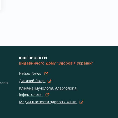
ІНШІ ПРОЄКТИ
Видавничого Дому “Здоров’я України”
Нейро News
Дитячий Лікар
рапія
Клінічна імунологія. Алергологія.
Інфектологія
Медичні аспекти здоров’я жінки