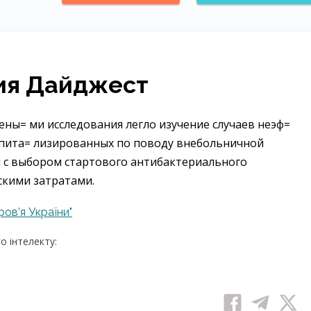
ия Дайджест
ны= ми исследования легло изучение случаев неэф=
спита= лизированных по поводу внебольничной
зи с выбором стартового антибактериального
кими затратами.
ов’я України"
 інтелекту: