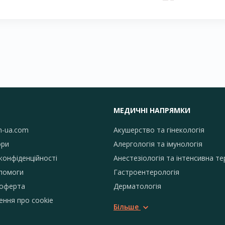
МЕДИЧНІ НАПРЯМКИ
h-ua.com
Акушерство та гінекологія
ори
Алергологія та імунологія
конфіденційності
Анестезіологія та інтенсивна те
помоги
Гастроентерологія
 оферта
Дерматологія
ення про сookie
Більше