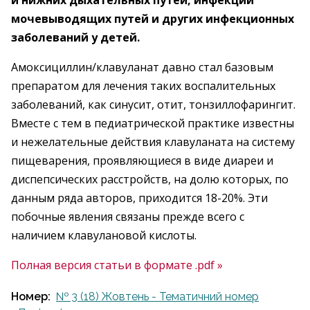
и нижних дыхательных путей, инфекций
мочевыводящих путей и других инфекционных
заболеваний у детей.
Амоксициллин/клавуланат давно стал базовым
препаратом для лечения таких воспалительных
заболеваний, как синусит, отит, тонзиллофарингит.
Вместе с тем в педиатрической практике известны
и нежелательные действия клавуланата на систему
пищеварения, проявляющиеся в виде диареи и
диспепсических расстройств, на долю которых, по
данным ряда авторов, приходится 18-20%. Эти
побочные явления связаны прежде всего с
наличием клавулановой кислоты.
Полная версия статьи в формате .pdf »
Номер:
№ 3 (18) Жовтень - Тематичний номер