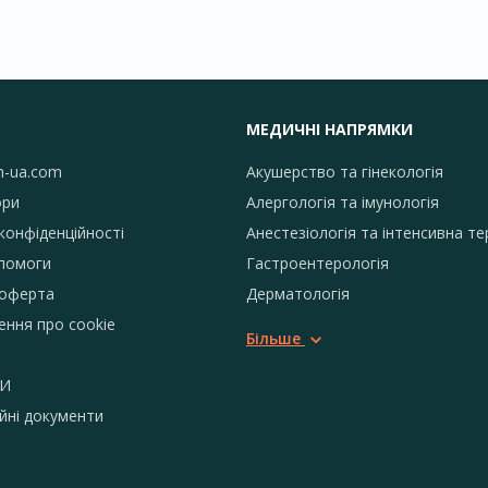
МЕДИЧНІ НАПРЯМКИ
h-ua.com
Акушерство та гінекологія
ори
Алергологія та імунологія
конфіденційності
Анестезіологія та інтенсивна те
помоги
Гастроентерологія
 оферта
Дерматологія
ення про сookie
Більше
И
йні документи