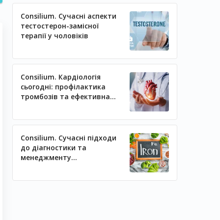
Consilium. Сучасні аспекти
тестостерон-замісної
терапії у чоловіків
Consilium. Кардіологія
сьогодні: профілактика
тромбозів та ефективна
регуляція артеріального
тиску
Consilium. Сучасні підходи
до діагностики та
менеджменту
залізодефіцитних станів