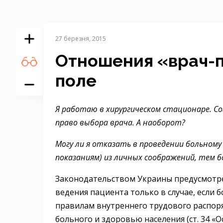
27 березня, 2015
Отношения «врач-п
поле
Я работаю в хирургическом стационаре. С
право выбора врача. А наоборот?
Могу ли я отказать в проведении больном
показаниям) из личных соображений, тем 
Законодательством Украины предусмотре
ведения пациента только в случае, если
правилам внутреннего трудового распоряд
больного и здоровью населения (ст. 34 «О