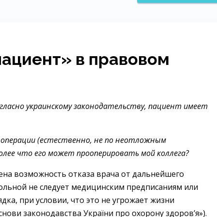
ациент» в правовом
огласно украинскому законодательству, пациент имеет
у операции (естественно, не по неотложным
более что его может прооперировать мой коллега?
на возможность отказа врача от дальнейшего
 больной не следует медицинским предписаниям или
ка, при условии, что это не угрожает жизни
снови законодавства України про охорону здоров’я»).