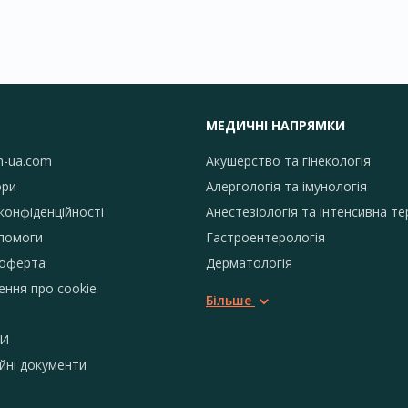
МЕДИЧНІ НАПРЯМКИ
h-ua.com
Акушерство та гінекологія
ори
Алергологія та імунологія
конфіденційності
Анестезіологія та інтенсивна те
помоги
Гастроентерологія
 оферта
Дерматологія
ення про сookie
Більше
И
йні документи