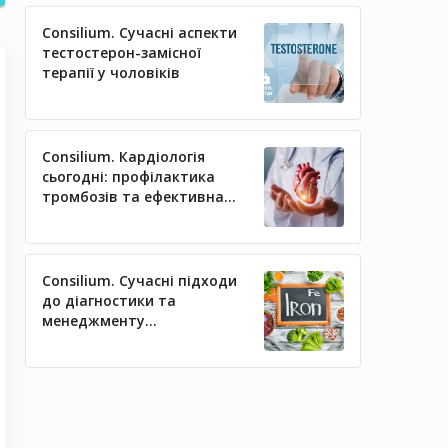
Consilium. Сучасні аспекти
тестостерон-замісної
терапії у чоловіків
Consilium. Кардіологія
сьогодні: профілактика
тромбозів та ефективна
регуляція артеріального
тиску
Consilium. Сучасні підходи
до діагностики та
менеджменту
залізодефіцитних станів