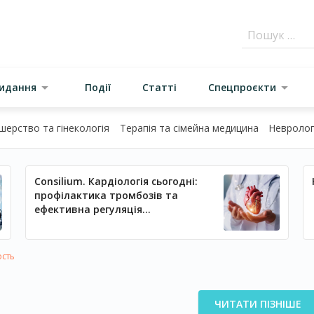
видання
Події
Статті
Спецпроєкти
шерство та гінекологія
Терапія та сімейна медицина
Неврологі
Consilium. Кардіологія сьогодні:
профілактика тромбозів та
ефективна регуляція
артеріального тиску
ость
ЧИТАТИ ПІЗНІШЕ