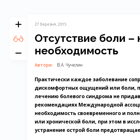
27 березня, 2015
Отсутствие боли – 
необходимость
Автори:
В.А. Чучелин
Практически каждое заболевание соп
дискомфортных ощущений или боли, п
лечению болевого синдрома не придав
рекомендациях Международной ассоци
необходимость своевременного и полн
или хронической боли, при этом в исс
устранение острой боли предотвращае