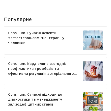
Популярне
Consilium. Сучасні аспекти
тестостерон-замісної терапії у
чоловіків
Consilium. Кардіологія сьогодні:
профілактика тромбозів та
ефективна регуляція артеріального
тиску
Consilium. Сучасні підходи до
діагностики та менеджменту
залізодефіцитних станів