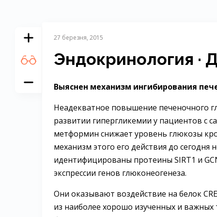
27 березня, 2015
Эндокринология · 
Выяснен механизм ингибирования печ
Неадекватное повышение печеночного гл
развитии гипергликемии у пациентов с са
метформин снижает уровень глюкозы кро
механизм этого его действия до сегодня 
идентифицированы протеины SIRT1 и GC
экспрессии генов глюконеогенеза.
Они оказывают воздействие на белок CREB 
из наиболее хорошо изученных и важных