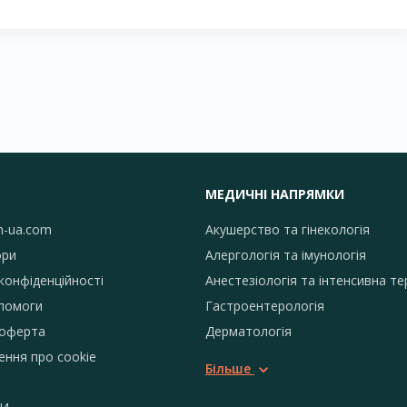
МЕДИЧНІ НАПРЯМКИ
h-ua.com
Акушерство та гінекологія
ори
Алергологія та імунологія
конфіденційності
Анестезіологія та інтенсивна те
помоги
Гастроентерологія
 оферта
Дерматологія
ення про сookie
Більше