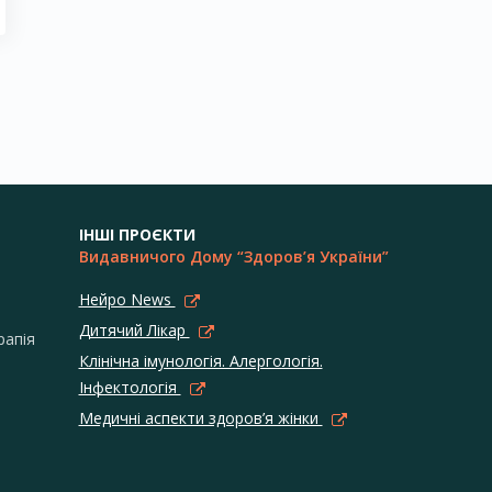
ІНШІ ПРОЄКТИ
Видавничого Дому “Здоров’я України”
Нейро News
Дитячий Лікар
рапія
Клінічна імунологія. Алергологія.
Інфектологія
Медичні аспекти здоров’я жінки