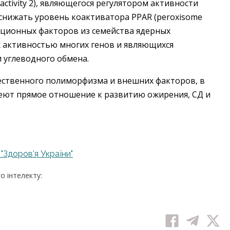
 аctivity 2), являющегося регулятором активности
 снижать уровень коактиватора PPАR (peroxisome
крипционных факторов из семейства ядерных
 активностью многих генов и являющихся
 углеводного обмена.
ественного полиморфизма и внешних факторов, в
меют прямое отношение к развитию ожирения, СД и
 "Здоров’я України"
 інтелекту: