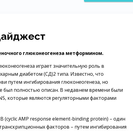
Дайджест
еночного глюконеогенеза метформином.
юконеогенеза играет значительную роль в
харным диабетом (СД)2 типа. Известно, что
ви путем ингибирования глюконеогенеза, но
не был полностью описан. В недавнем времени были
N5, которые являются регуляторными факторами
(cyclic АMP response element-binding protein) – один
 транскрипционных факторов – путем ингибирования