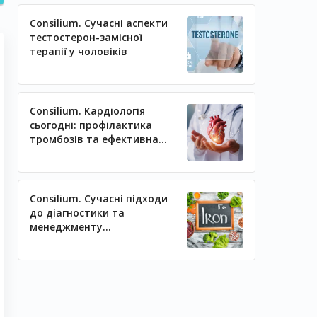
Consilium. Сучасні аспекти
тестостерон-замісної
терапії у чоловіків
Consilium. Кардіологія
сьогодні: профілактика
тромбозів та ефективна
регуляція артеріального
тиску
Consilium. Сучасні підходи
до діагностики та
менеджменту
залізодефіцитних станів