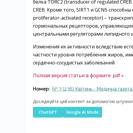
белка TORC2 (trаnsducer of regulаted CREB
CREB. Кроме того, SIRT1 и GCN5 способны
proliferаtor-аctivаted receptor) – транс
гормональных рецепторов, управляющих
центральными регуляторами липидного и
Изменения их активности вследствие ест
частности уровня потребления жиров, и
сердечно-сосудистых заболеваний.
Полная версия статьи в формате .pdf »
Номер:
№ 7 (236) Квітень - Медична газета
Досліджуйте цей контент за допомогою штучного
ChatGPT
Google AI Mode