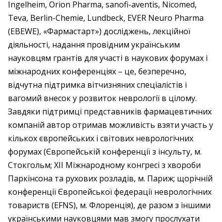
Ingelheim, Orion Pharma, sanofi-aventis, Nicomed,
Teva, Berlin-Chemie, Lundbeck, EVER Neuro Pharma
(EBEWE), «Фармастарт») досліджень, лекційної
діяльності, надання провідним українським
науковцям грантів для участі в наукових форумах і
міжнародних конференціях – це, безперечно,
відчутна підтримка вітчизняних спеціалістів і
вагомий внесок у розвиток неврології в цілому.
Завдяки підтримці представників фармацевтичних
компаній автор отримав можливість взяти участь у
кількох європейських і світових неврологічних
форумах (Європейській конференції з інсульту, м.
Стокгольм; XII Міжнародному конгресі з хвороби
Паркінсона та рухових розладів, м. Париж; щорічній
конференції Європейської федерації неврологічних
товариств (EFNS), м. Флоренція), де разом з іншими
українськими науковцями мав змогу прослухати