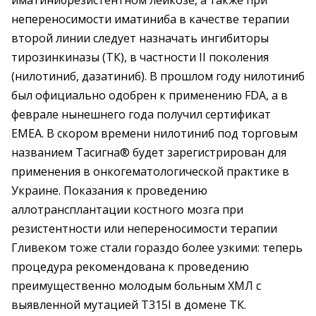
иматинибрезистентном лейкозе, а также при
непереносимости иматиниба в качестве терапии
второй линии следует назначать ингибиторы
тирозинкиназы (ТК), в частности II поколения
(нилотиниб, дазатиниб). В прошлом году нилотиниб
был официально одобрен к применению FDA, а в
феврале нынешнего года получил сертификат
EMEA. В скором времени нилотиниб под торговым
названием Тасигна® будет зарегистрирован для
применения в онкогематологической практике в
Украине. Показания к проведению
аллотрансплантации костного мозга при
резистентности или непереносимости терапии
Гливеком тоже стали гораздо более узкими: теперь
процедура рекомендована к проведению
преимущественно молодым больным ХМЛ с
выявленной мутацией T315I в домене ТК.