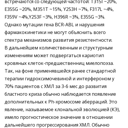
встречаются со следующей частотой: T315I ~20%,
E355G ~20%, M351T ~15%, Y253H ~7%, F317L ~4%,
F359V ~4%,Y253F ~3%, H396R ~3%, E355G ~3%.
Однако мутации гена BCR-ABL и нарушения
фармакокинетики не могут объяснить всего
спектра механизмов развития резистентности.
В дальнейшем количественным и структурным
изменениям может подвергаться кариотип
кровяных клеток-предшественниц миелопоэза.
Так, на фоне применявшейся ранее стандартной
терапии гидроксимочевиной и интерфероном у
70% пациентов с ХМЛ за 3-6 мес до развития
бластного криза обычно наблюдается появление
дополнительных к Ph-хромосоме аберраций. Это
явление, называемое клональной эволюцией (КЭ),
имело прогностическое значение в отношении
дальнейшего прогрессирования ХМЛ. Обычно