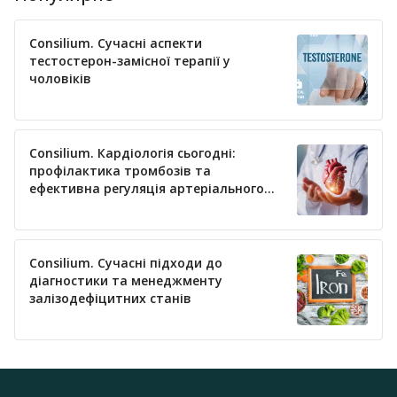
Consilium. Сучасні аспекти
тестостерон-замісної терапії у
чоловіків
Consilium. Кардіологія сьогодні:
профілактика тромбозів та
ефективна регуляція артеріального
тиску
Consilium. Сучасні підходи до
діагностики та менеджменту
залізодефіцитних станів