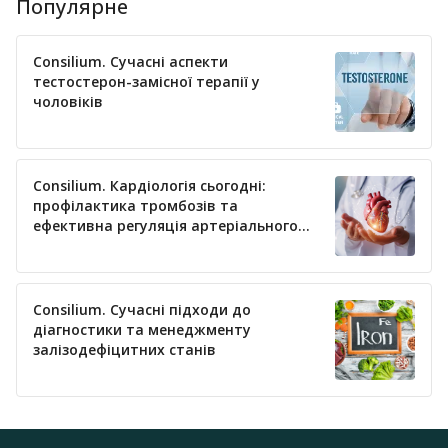
Популярне
Consilium. Сучасні аспекти
тестостерон-замісної терапії у
чоловіків
Consilium. Кардіологія сьогодні:
профілактика тромбозів та
ефективна регуляція артеріального
тиску
Consilium. Сучасні підходи до
діагностики та менеджменту
залізодефіцитних станів