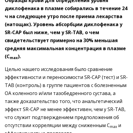
Образцы крови для определения уровня
диклофенака в плазме собирались в течение 24
ч на следующее утро после приема лекарства
(натощак). Уровень абсорбции диклофенака у
SR-CAP был ниже, чем у SR-ТAВ, о чем
свидетельствует примерно на 30% меньшая
средняя максимальная концентрация в плазме
(С
).
max
Целью нашего исследования было сравнение
эффективности и переносимости SR-CAP (тест) и SR-
ТAВ (контроль) в группе пациентов с болезненным
ОА коленного и/или тазобедренного сустава, а
также доказательство того, что анальгетический
эффект SR-CAP не менее эффективен, чем у SR-ТAВ,
что служит подтверждением предположения об
отсутствии корреляции между сниженным С
и
max