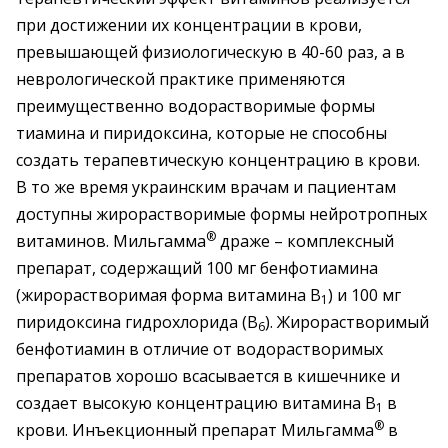
при достижении их концентрации в крови,
превышающей физиологическую в 40-60 раз, а в
неврологической практике применяются
преимущественно водорастворимые формы
тиамина и пиридоксина, которые не способны
создать терапевтическую концентрацию в крови.
В то же время украинским врачам и пациентам
доступны жирорастворимые формы нейротропных
®
витаминов. Мильгамма
драже – комплексный
препарат, содержащий 100 мг бенфотиамина
(жирорастворимая форма витамина В
) и 100 мг
1
пиридоксина гидрохлорида (В
). Жирорастворимый
6
бенфотиамин в отличие от водорастворимых
препаратов хорошо всасывается в кишечнике и
создает высокую концентрацию витамина В
в
1
®
крови. Инъекционный препарат Мильгамма
в