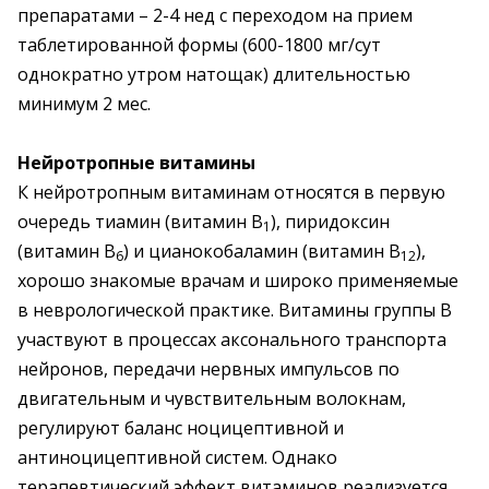
препаратами – 2-4 нед с переходом на прием
таблетированной формы (600-1800 мг/сут
однократно утром натощак) длительностью
минимум 2 мес.
Нейротропные витамины
К нейротропным витаминам относятся в первую
очередь тиамин (витамин В
), пиридоксин
1
(витамин В
) и цианокобаламин (витамин В
),
6
12
хорошо знакомые врачам и широко применяемые
в неврологической практике. Витамины группы В
участвуют в процессах аксонального транспорта
нейронов, передачи нервных импульсов по
двигательным и чувствительным волокнам,
регулируют баланс ноцицептивной и
антиноцицептивной систем. Однако
терапевтический эффект витаминов реализуется