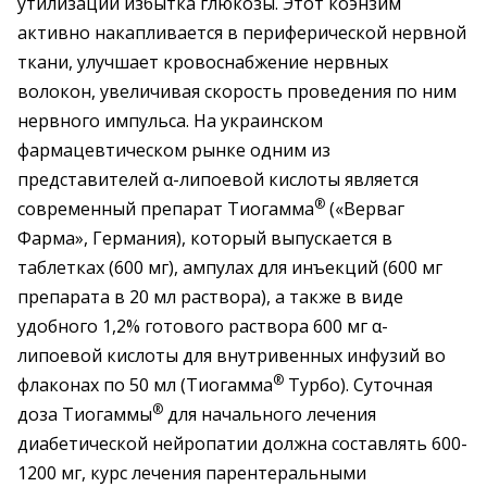
утилизации избытка глюкозы. Этот коэнзим
активно накапливается в периферической нервной
ткани, улучшает кровоснабжение нервных
волокон, увеличивая скорость проведения по ним
нервного импульса. На украинском
фармацевтическом рынке одним из
представителей α-липоевой кислоты является
®
современный препарат Тиогамма
(«Верваг
Фарма», Германия), который выпускается в
таблетках (600 мг), ампулах для инъекций (600 мг
препарата в 20 мл раствора), а также в виде
удобного 1,2% готового раствора 600 мг α-
липоевой кислоты для внутривенных инфузий во
®
флаконах по 50 мл (Тиогамма
Турбо). Суточная
®
доза Тиогаммы
для начального лечения
диабетической нейропатии должна составлять 600-
1200 мг, курс лечения парентеральными