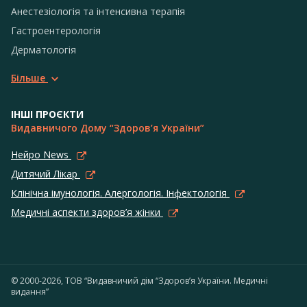
Анестезіологія та інтенсивна терапія
Гастроентерологія
Дерматологія
Більше
ІНШІ ПРОЄКТИ
Видавничого Дому “Здоров’я України”
Нейро News
Дитячий Лікар
Клінічна імунологія. Алергологія. Інфектологія
Медичні аспекти здоров’я жінки
© 2000-2026, ТОВ “Видавничий дім “Здоров’я України. Медичні
видання”