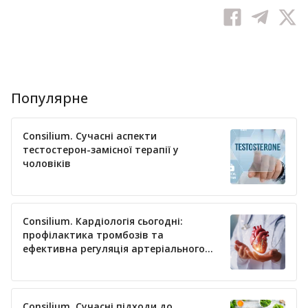
Популярне
Consilium. Сучасні аспекти
тестостерон-замісної терапії у
чоловіків
Consilium. Кардіологія сьогодні:
профілактика тромбозів та
ефективна регуляція артеріального
тиску
Consilium. Сучасні підходи до