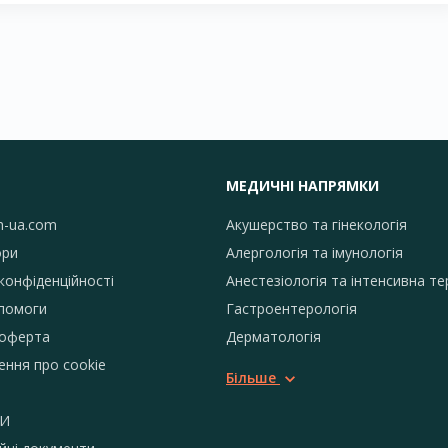
МЕДИЧНІ НАПРЯМКИ
h-ua.com
Акушерство та гінекологія
ори
Алергологія та імунологія
конфіденційності
Анестезіологія та інтенсивна те
помоги
Гастроентерологія
 оферта
Дерматологія
ення про сookie
Більше
И