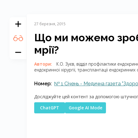
27 березня, 2015
Що ми можемо зро
мрії?
Автори:
К.О. Зуєв, відділ профілактики ендокр
ендокринної хірургії, трансплантації ендокринних о
Номер:
№ 1 Січень - Медична газета "Здоро
Досліджуйте цей контент за допомогою штучного
ChatGPT
Google AI Mode