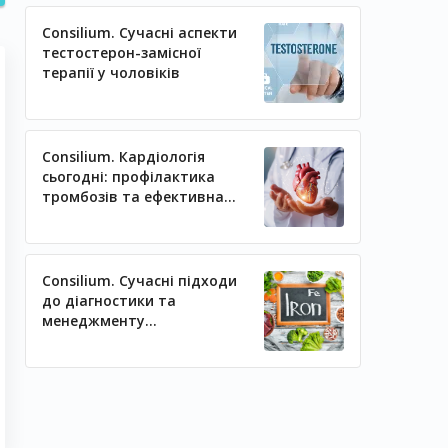
Consilium. Сучасні аспекти
тестостерон-замісної
терапії у чоловіків
Consilium. Кардіологія
сьогодні: профілактика
тромбозів та ефективна
регуляція артеріального
тиску
Consilium. Сучасні підходи
до діагностики та
менеджменту
залізодефіцитних станів