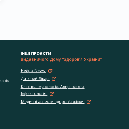
ІНШІ ПРОЄКТИ
Видавничого Дому “Здоров’я України”
Нейро News
Дитячий Лікар
рапія
Клінічна імунологія. Алергологія.
Інфектологія
Медичні аспекти здоров’я жінки