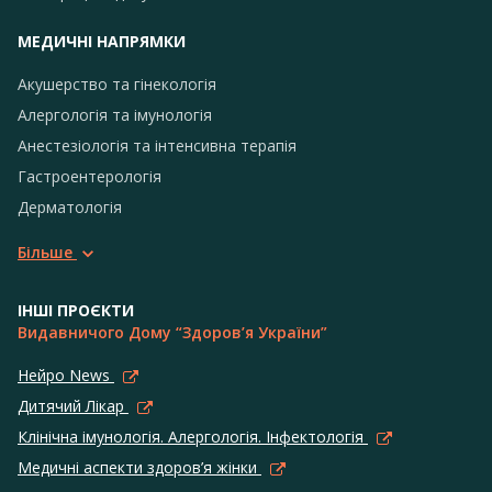
МЕДИЧНІ НАПРЯМКИ
Акушерство та гінекологія
Алергологія та імунологія
Анестезіологія та інтенсивна терапія
Гастроентерологія
Дерматологія
Більше
ІНШІ ПРОЄКТИ
Видавничого Дому “Здоров’я України”
Нейро News
Дитячий Лікар
Клінічна імунологія. Алергологія. Інфектологія
Медичні аспекти здоров’я жінки