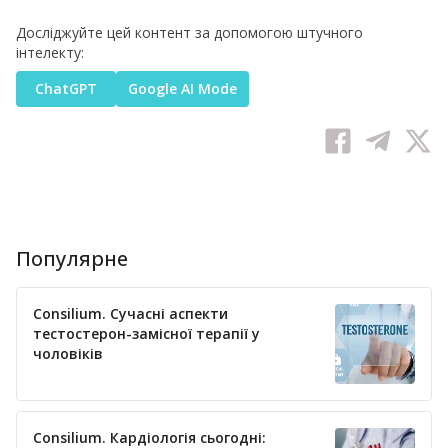
Досліджуйте цей контент за допомогою штучного
інтелекту:
ChatGPT
Google AI Mode
Популярне
Consilium. Сучасні аспекти
тестостерон-замісної терапії у
чоловіків
Consilium. Кардіологія сьогодні: