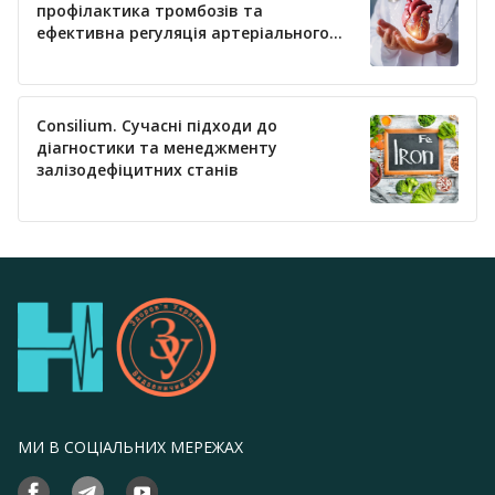
профілактика тромбозів та
ефективна регуляція артеріального
тиску
Consilium. Сучасні підходи до
діагностики та менеджменту
залізодефіцитних станів
МИ В СОЦІАЛЬНИХ МЕРЕЖАХ