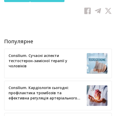
Популярне
Consilium. Сучасні аспекти
тестостерон-замісної терапії у
чоловіків
Consilium. Кардіологія сьогодні:
профілактика тромбозів та
ефективна регуляція артеріального
тиску