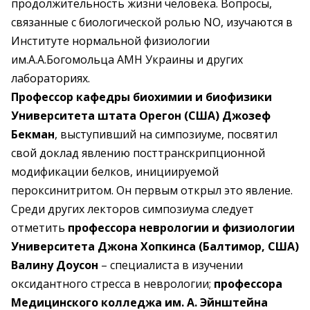
продолжительность жизни человека. Вопросы,
связанные с биологической ролью NO, изучаются в
Институте нормальной физиологии
им.А.А.Богомольца АМН Украины и других
лабораториях.
Профессор кафедры биохимии и биофизики
Университета штата Орегон (США) Джозеф
Бекман
, выступивший на симпозиуме, посвятил
свой доклад явлению посттранскрипционной
модификации белков, инициируемой
пероксинитритом. Он первым открыл это явление.
Среди других лекторов симпозиума следует
отметить
профессора неврологии и физиологии
Университета Джона Хопкинса (Балтимор, США)
Валину Доусон
– специалиста в изучении
оксидантного стресса в неврологии;
профессора
Медицинского колледжа им. А. Эйнштейна