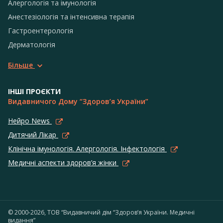
Алергологія та імунологія
Анестезіологія та інтенсивна терапія
Гастроентерологія
Дерматологія
Більше
ІНШІ ПРОЄКТИ
Видавничого Дому “Здоров’я України”
Нейро News
Дитячий Лікар
Клінічна імунологія. Алергологія. Інфектологія
Медичні аспекти здоров’я жінки
© 2000-2026, ТОВ “Видавничий дім “Здоров’я України. Медичні
видання”