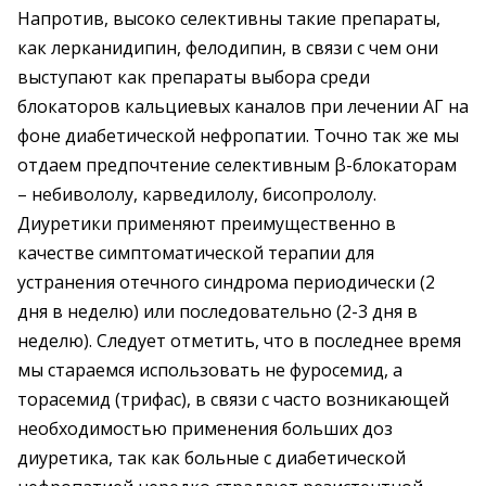
Напротив, высоко селективны такие препараты,
как лерканидипин, фелодипин, в связи с чем они
выступают как препараты выбора среди
блокаторов кальциевых каналов при лечении АГ на
фоне диабетической нефропатии. Точно так же мы
отдаем предпочтение селективным β-блокаторам
– небивололу, карведилолу, бисопрололу.
Диуретики применяют преимущественно в
качестве симптоматической терапии для
устранения отечного синдрома периодически (2
дня в неделю) или последовательно (2-3 дня в
неделю). Следует отметить, что в последнее время
мы стараемся использовать не фуросемид, а
торасемид (трифас), в связи с часто возникающей
необходимостью применения больших доз
диуретика, так как больные с диабетической