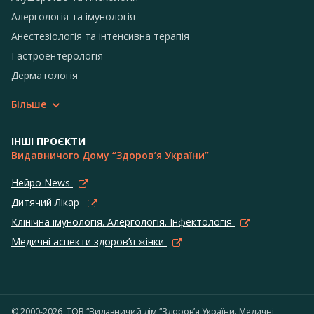
Алергологія та імунологія
Анестезіологія та інтенсивна терапія
Гастроентерологія
Дерматологія
Більше
ІНШІ ПРОЄКТИ
Видавничого Дому “Здоров’я України”
Нейро News
Дитячий Лікар
Клінічна імунологія. Алергологія. Інфектологія
Медичні аспекти здоров’я жінки
© 2000-2026, ТОВ “Видавничий дім “Здоров’я України. Медичні