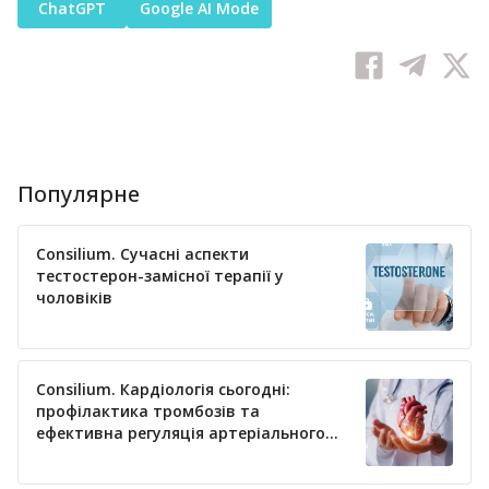
ChatGPT
Google AI Mode
Популярне
Consilium. Сучасні аспекти
тестостерон-замісної терапії у
чоловіків
Consilium. Кардіологія сьогодні:
профілактика тромбозів та
ефективна регуляція артеріального
тиску