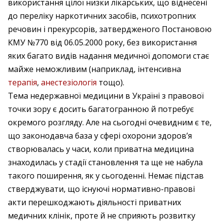
використання цілої низки лікарських, що віднесені
до переліку наркотичних засобів, психотропних
речовин і прекурсорів, затвердженого Постановою
КМУ №770 від 06.05.2000 року, без використання
яких багато видів надання медичної допомоги стає
майже неможливим (наприклад, інтенсивна
терапія
,
анестезіологія
тощо).
Тема недержавної медицини в Україні з правової
точки зору є досить багатогранною й потребує
окремого розгляду. Але на сьогодні очевидним є те,
що законодавча база у сфері охорони здоров’я
створювалась у часи, коли приватна медицина
знаходилась у стадії становлення та ще не набула
такого поширення, як у сьогоденні. Немає підстав
стверджувати, що існуючі нормативно-правові
акти перешкоджають діяльності приватних
медичних клінік, проте й не сприяють розвитку