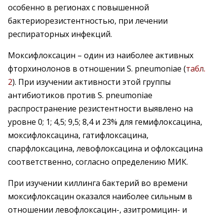
особенно в регионах с повышенной
бактериорезистентностью, при лечении
респираторных инфекций.
Моксифлоксацин – один из наиболее активных
фторхинолонов в отношении S. pneumoniae (
табл.
2
). При изучении активности этой группы
антибиотиков против S. pneumoniae
распространение резистентности выявлено на
уровне 0; 1; 4,5; 9,5; 8,4 и 23% для гемифлоксацина,
моксифлоксацина, гатифлоксацина,
спарфлоксацина, левофлоксацина и офлоксацина
соответственно, согласно определению МИК.
При изучении киллинга бактерий во времени
моксифлоксацин оказался наиболее сильным в
отношении левофлоксацин-, азитромицин- и