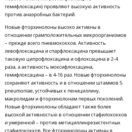
гемифлоксацин) проявляют высокую активность
против анаэробных бактерий.
Новые фторхинолоны высоко активны в
отношении грамположительных микроорганизмов
– прежде всего пневмококков. Активность
левофлоксацина и спарфлоксацина превышает
таковую ципрофлоксацина и офлоксацина в 2-4
раза, а активность моксифлоксацина,
гемифлоксацина – в 4-16 раз. Новые фторхинолоны
сохраняют активность и в отношении штаммов S.
pneumoniae, устойчивых к пенициллину,
макролидам и фторхинолонам первых поколений.
Новые фторхинолоны обладают также более
высокой активностью в отношении стафилококков
и умеренной – против метициллинрезистентных
стафилококков. Все фторхинолоны активны в