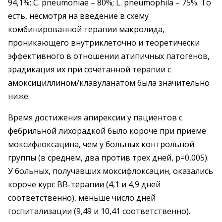
94,1%; С. pneumoniae – 80%; L. pneumophila – 75%. То
есть, несмотря на введение в схему
комбинированной терапии макролида,
проникающего внутриклеточно и теоретически
эффективного в отношении атипичных патогенов,
эрадикация их при сочетанной терапии с
амоксициллином/клавуланатом была значительно
ниже.
Время достижения апирексии у пациентов с
фебрильной лихорадкой было короче при приеме
моксифлоксацина, чем у больных контрольной
группы (в среднем, два против трех дней, р=0,005).
У больных, получавших моксифлоксацин, оказались
короче курс ВВ-терапии (4,1 и 4,9 дней
соответственно), меньше число дней
госпитализации (9,49 и 10,41 соответственно).