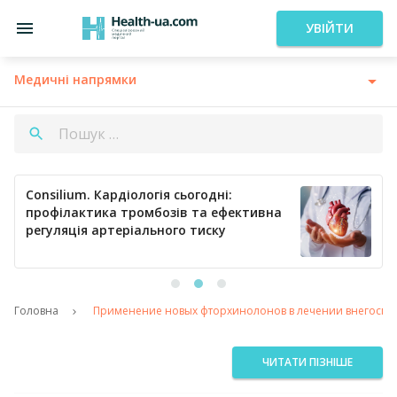
УВІЙТИ
Медичні напрямки
Consilium. Кардіологія сьогодні:
профілактика тромбозів та ефективна
регуляція артеріального тиску
Головна
Применение новых фторхинолонов в лечении внегоспит
ЧИТАТИ ПІЗНІШЕ