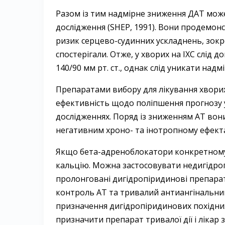
Разом із тим надмірне зниження ДАТ може
дослідження (SHEP, 1991). Вони продемонс
ризик серцево-судинних ускладнень, зокре
спостерігали. Отже, у хворих на ІХС слід 
140/90 мм рт. ст., однак слід уникати надмі
Препаратами вибору для лікування хворих 
ефективність щодо поліпшення прогнозу 
дослідженнях. Поряд із зниженням AT вон
негативним хроно- та інотропному ефект
Якщо бета-адреноблокатори конкретному
кальцію. Можна застосовувати недигідропі
пролонговані дигідропіридинові препарат
контроль AT та тривалий антиангінальний
призначення дигідропіридинових похідних
призначити препарат тривалої дії і лік