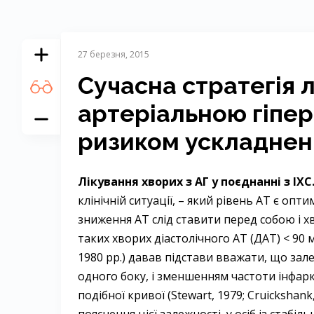
27 березня, 2015
Сучасна стратегія л
артеріальною гіпер
ризиком ускладнен
Лікування хворих з АГ у поєднанні з ІХС
клінічній ситуації, – який рівень AT є оп
зниження AT слід ставити перед собою і х
таких хворих діастолічного AT (ДАТ) < 90 м
1980 pp.) давав підстави вважати, що зал
одного боку, і зменшенням частоти інфаркт
подібної кривої (Stewart, 1979; Cruickshan