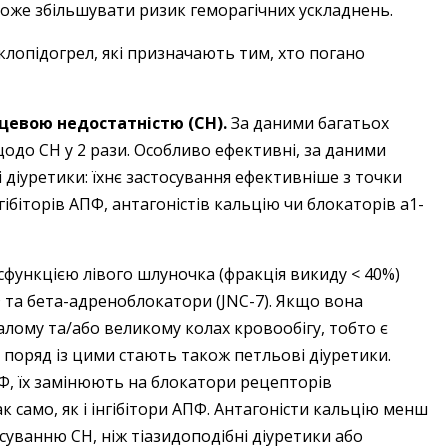
може збільшувати ризик геморагічних ускладнень.
клопідогрел, які призначають тим, хто погано
рцевою недостатністю (СН).
За даними багатьох
одо СН у 2 рази. Особливо ефективні, за даними
 діуретики: їхнє застосування ефективніше з точки
ібіторів АПФ, антагоністів кальцію чи блокаторів a1-
функцією лівого шлуночка (фракція викиду < 40%)
 та бета-адреноблокатори (JNC-7). Якщо вона
ому та/або великому колах кровообігу, тобто є
поряд із цими стають також петльові діуретики.
Ф, їх замінюють на блокатори рецепторів
ак само, як і інгібітори АПФ. Антагоністи кальцію менш
суванню СН, ніж тіазидоподібні діуретики або