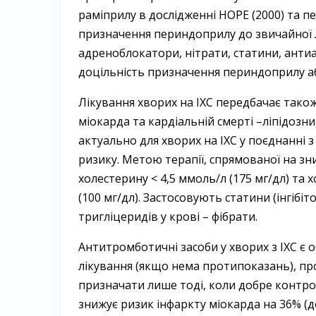
раміприлу в дослідженні HOPE (2000) та 
призначення периндоприлу до звичайної лі
адреноблокатори, нітрати, статини, анти
доцільність призначення периндоприлу або
Лікування хворих на ІХС передбачає також
міокарда та кардіальній смерті –ліпідоз
актуально для хворих на ІХС у поєднанні 
ризику. Метою терапії, спрямованої на зн
холестерину < 4,5 ммоль/л (175 мг/дл) та х
(100 мг/дл). Застосовують статини (інгібі
тригліцеридів у крові – фібрати.
Антитромботичні засоби у хворих з ІХС є
лікування (якщо нема протипоказань), про
призначати лише тоді, коли добре контролю
знижує ризик інфаркту міокарда на 36% (д