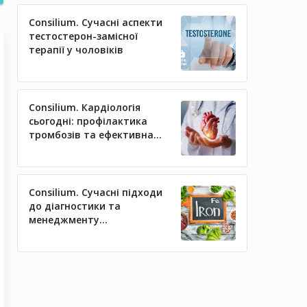
Consilium. Сучасні аспекти
тестостерон-замісної
терапії у чоловіків
Consilium. Кардіологія
сьогодні: профілактика
тромбозів та ефективна
регуляція артеріального
тиску
Consilium. Сучасні підходи
до діагностики та
менеджменту
залізодефіцитних станів