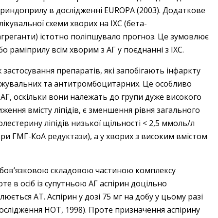
периндоприлу в дослідженні EUROPA (2003). Додаткове
кувальної схеми хворих на ІХС (бета-
агреганти) істотно поліпшувало прогноз. Це зумовлює
 раміприлу всім хворим з АГ у поєднанні з ІХС.
 застосування препаратів, які запобігають інфаркту
нижувальних та антитромбоцитарних. Це особливо
з АГ, оскільки вони належать до групи дуже високого
иження вмісту ліпідів, є зменшення рівня загального
олестерину ліпідів низької щільності < 2,5 ммоль/л
тори ГМГ-КоА редуктази), а у хворих з високим вмістом
 обов’язковою складовою частиною комплексу
те в осіб із супутньою АГ аспірин доцільно
ється AT. Аспірин у дозі 75 мг на добу у цьому разі
ослідження НОТ, 1998). Проте призначення аспірину