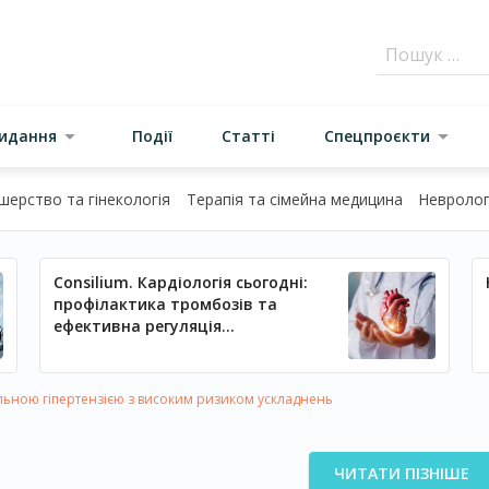
видання
Події
Статті
Спецпроєкти
шерство та гінекологія
Терапія та сімейна медицина
Неврологі
Consilium. Кардіологія сьогодні:
профілактика тромбозів та
ефективна регуляція
артеріального тиску
альною гіпертензією з високим ризиком ускладнень
ЧИТАТИ ПІЗНІШЕ