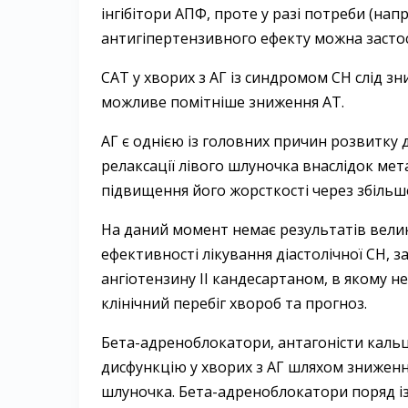
інгібітори АПФ, проте у разі потреби (нап
антигіпертензивного ефекту можна застосо
CAT у хворих з АГ із синдромом СН слід зн
можливе помітніше зниження AT.
АГ є однією із головних причин розвитку 
релаксації лівого шлуночка внаслідок мет
підвищення його жорсткості через збільше
На даний момент немає результатів вели
ефективності лікування діастолічної СН, 
ангіотензину ІІ кандесартаном, в якому н
клінічний перебіг хвороб та прогноз.
Бета-адреноблокатори, антагоністи кальц
дисфункцію у хворих з АГ шляхом зниження
шлуночка. Бета-адреноблокатори поряд із