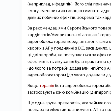
(наприклад, ніфедипін), його слід призна
змогу зменшити активацію симпато-адрена
деяких побічних ефектів, зокрема тахікарді
За рекомендаціями Європейського товарист
кардіологів/Американської асоціації серця
адреноблокаторам перед антагоністами ка
хворих з АГ у поєднанні з ІХС, засвідчило
ці дві хвороби, не поступаються за ефек
ефективність лікування була практично о
(до якого за потреби додавали інгібітор АП
адреноблокатором (до якого додавали діу
Якщо
терапія
бета-адреноблокатором або
застосовують їхню комбінацію (дигідроп
Ще одна група препаратів, яка займає особл
препарати ефективно знижують AT та пол