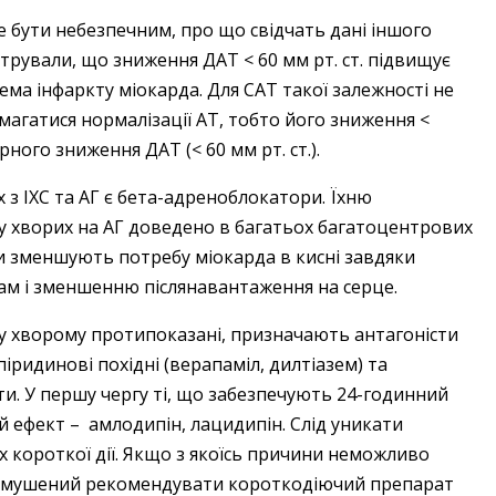
 бути небезпечним, про що свідчать дані іншого
трували, що зниження ДАТ < 60 мм рт. ст. підвищує
ма інфаркту міокарда. Для CAT такої залежності не
домагатися нормалізації AT, тобто його зниження <
рного зниження ДАТ (< 60 мм рт. ст.).
з ІХС та АГ є бета-адреноблокатори. Їхню
у хворих на АГ доведено в багатьох багатоцентрових
и зменшують потребу міокарда в кисні завдяки
ам і зменшенню післянавантаження на серце.
 хворому протипоказані, призначають антагоністи
ридинові похідні (верапаміл, дилтіазем) та
и. У першу чергу ті, що забезпечують 24-годинний
 ефект – амлодипін, лацидипін. Слід уникати
 короткої дії. Якщо з якоїсь причини неможливо
ар змушений рекомендувати короткодіючий препарат