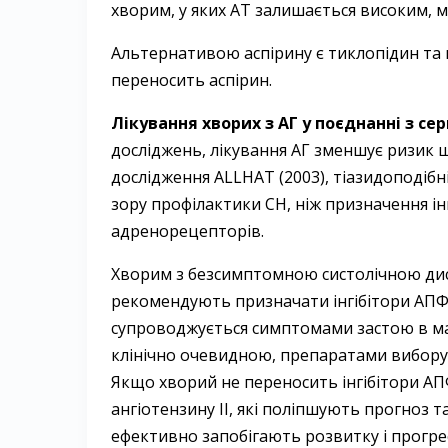
хворим, у яких AT залишається високим, 
Альтернативою аспірину є тиклопідин та 
переносить аспірин.
Лікування хворих з АГ у поєднанні з се
досліджень, лікування АГ зменшує ризик щ
дослідження ALLHAT (2003), тіазидоподібні
зору профілактики СН, ніж призначення інг
адренорецепторів.
Хворим з безсимптомною систолічною дис
рекомендують призначати інгібітори АПФ
супроводжується симптомами застою в мал
клінічно очевидною, препаратами вибору 
Якщо хворий не переносить інгібітори АП
ангіотензину II, які поліпшують прогноз т
ефективно запобігають розвитку і прогре