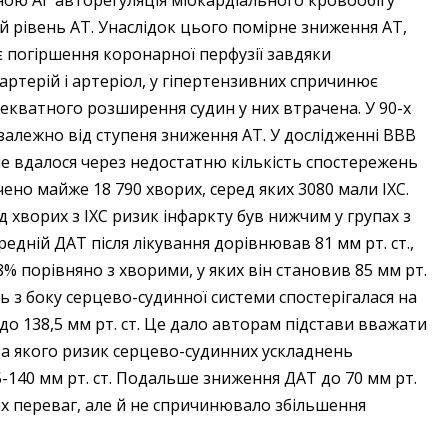
ільною АГ авторегуляція міокардіального кровообігу
й рівень AT. Унаслідок цього помірне зниження AT,
 погіршення коронарної перфузії завдяки
терій і артеріол, у гіпертензивних спричинює
декватного розширення судин у них втрачена. У 90-х
 залежно від ступеня зниження AT. У дослідженні ВВВ
 не вдалося через недостатню кількість спостережень
чено майже 18 790 хворих, серед яких 3080 мали ІХС.
д хворих з ІХС ризик інфаркту був нижчим у групах з
редній ДАТ після лікування дорівнював 81 мм рт. ст.,
% порівняно з хворими, у яких він становив 85 мм рт.
ь з боку серцево-судинної системи спостерігалася на
– до 138,5 мм рт. ст. Це дало авторам підстави вважати
за якого ризик серцево-судинних ускладнень
35-140 мм рт. ст. Подальше зниження ДАТ до 70 мм рт.
чних переваг, але й не спричинювало збільшення