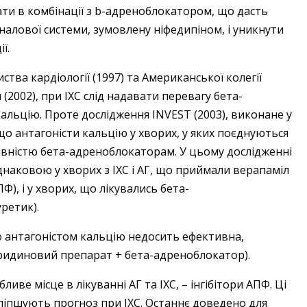
чати в комбінації з b-адреноблокатором, що дасть
лової системи, зумовлену ніфедипіном, і уникнути
ї.
ва кардіології (1997) та Американської колегії
 (2002), при ІХС слід надавати перевагу бета-
льцію. Проте дослідження INVEST (2003), виконане у
, що антагоністи кальцію у хворих, у яких поєднуються
тивністю бета-адреноблокаторам. У цьому дослідженні
днаковою у хворих з ІХС і АГ, що приймали верапаміл
Ф), і у хворих, що лікувались бета-
ретик).
 антагоністом кальцію недосить ефективна,
іридиновий препарат + бета-адреноблокатор).
иве місце в лікуванні АГ та ІХС, – інгібітори АПФ. Ці
іпшують прогноз при ІХС. Останнє доведено для