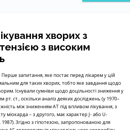
ікування хворих з
тензією з високим
ь
.
Перше запитання, яке постає перед лікарем у цій
тимальним для таких хворих, тобто яке завдання щодо
ворим. Існували сумніви щодо доцільності зниження у
м рт. ст., оскільки аналіз деяких досліджень (у 1970–
ежність між зниженням AT під впливом лікування, з
у міокарда – з другого, має характер J- або U-
k, 1987). Згідно з гіпотезою, запропонованою для