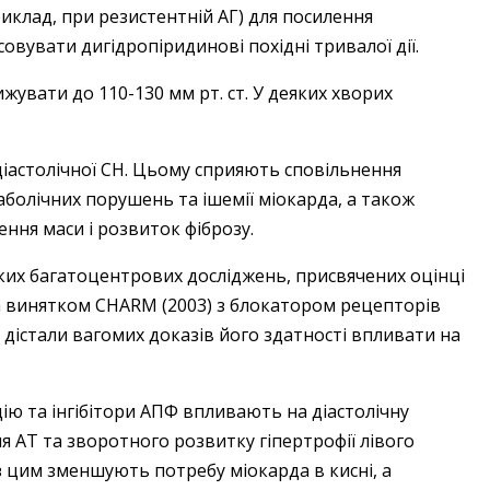
риклад, при резистентній АГ) для посилення
вувати дигідропіридинові похідні тривалої дії.
ижувати до 110-130 мм рт. ст. У деяких хворих
діастолічної СН. Цьому сприяють сповільнення
аболічних порушень та ішемії міокарда, а також
ння маси і розвиток фіброзу.
ких багатоцентрових досліджень, присвячених оцінці
за винятком CHARM (2003) з блокатором рецепторів
е дістали вагомих доказів його здатності впливати на
ію та інгібітори АПФ впливають на діастолічну
 AT та зворотного розвитку гіпертрофії лівого
 цим зменшують потребу міокарда в кисні, а