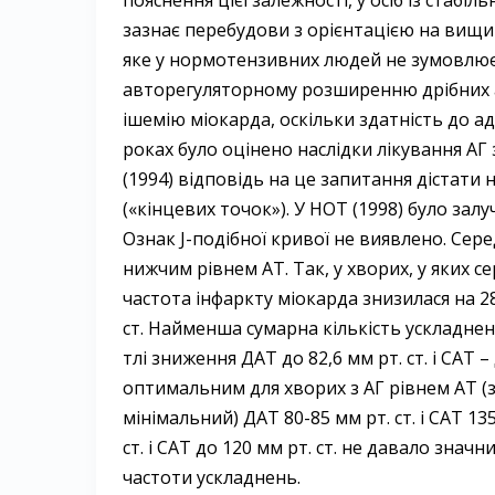
пояснення цієї залежності, у осіб із стаб
зазнає перебудови з орієнтацією на вищи
яке у нормотензивних людей не зумовлює
авторегуляторному розширенню дрібних ар
ішемію міокарда, оскільки здатність до а
роках було оцінено наслідки лікування АГ
(1994) відповідь на це запитання дістати
(«кінцевих точок»). У НОТ (1998) було залу
Ознак J-подібної кривої не виявлено. Сере
нижчим рівнем AT. Так, у хворих, у яких се
частота інфаркту міокарда знизилася на 28
ст. Найменша сумарна кількість ускладнен
тлі зниження ДАТ до 82,6 мм рт. ст. і CAT 
оптимальним для хворих з АГ рівнем AT (
мінімальний) ДАТ 80-85 мм рт. ст. і CAT 1
ст. і CAT до 120 мм рт. ст. не давало зна
частоти ускладнень.