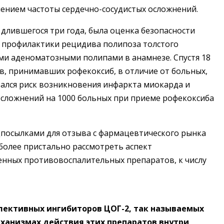
ением частоты сердечно-сосудистых осложнений.
длившегося три года, была оценка безопасности
я профилактики рецидива полипоза толстого
ми аденоматозными полипами в анамнезе. Спустя 18
ов, принимавших рофекоксиб, в отличие от больных,
вался риск возникновения инфаркта миокарда и
 осложнений на 1000 больных при приеме рофекоксиба
дпосылками для отзыва с фармацевтического рынка
более пристально рассмотреть аспект
енных противовоспалительных препаратов, к числу
елективных ингибиторов ЦОГ-2, так называемых
еханизмах действия этих препаратов внутри