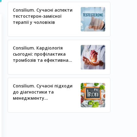
Consilium. Сучасні аспекти
тестостерон-замісної
терапії у чоловіків
Consilium. Кардіологія
сьогодні: профілактика
тромбозів та ефективна
регуляція артеріального
тиску
Consilium. Сучасні підходи
до діагностики та
менеджменту
залізодефіцитних станів