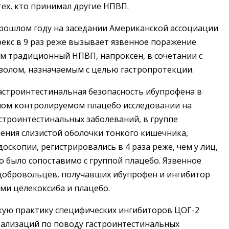
тех, кто принимал другие НПВП.
прошлом году на заседании Американской ассоциации
рекс в 9 раз реже вызывает язвенное поражение
м традиционный НПВП, напроксен, в сочетании с
олом, назначаемым с целью гастропротекции.
астроинтестинальная безопасность ибупрофена в
епом контролируемом плацебо исследовании на
строинтестинальных заболеваний, в группе
ения слизистой оболочки тонкого кишечника,
скопии, регистрировались в 4 раза реже, чем у лиц,
 было сопоставимо с группой плацебо. Язвенное
добровольцев, получавших ибупрофен и ингибитор
ми целекоксиба и плацебо.
кую практику специфических ингибиторов ЦОГ-2
тализаций по поводу гастроинтестинальных