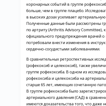
коронарных событий в группе рофекоксиба 
больше, чем в группе плацебо. Исследова
в высоких дозах усиливает артериальную
Полученные данные были рассмотрены гр
по артриту (Arthritis Advisory Committee
официального предупреждения врачей о 
потребовали внести изменения в инстру
сердечно-сосудистыми заболеваниями.
В сравнительных ретроспективных иссле
(рофекоксиб и целекоксиб), также увели
группе рофекоксиба. В одном из исследован
рофекоксиба и целекоксиба на артериаль
старше 65 лет, имеющих сочетанную пат
В группе рофекоксиба было зарегистриро
артериального давления (САД) в сравнен
имеются доказательства того, что даже