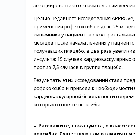
ассоциироваться со значительным увелич
Целью недавнего исследования APPROVe, 
применения рофекоксиба в дозе 25 мг дл
кишечника у пациентов с колоректальны
месяцев после начала лечения у пациент
получавших плацебо, в два раза увеличи
инсульта: 15 случаев кардиоваскулярных
против 7,5 случаев в группе плацебо.
Результаты этих исследований стали пре
рофекоксиба и привели к необходимости 
кардиоваскулярной безопасности соврем
которых относятся коксибы.
– Расскажите, пожалуйста, о классе с
коксибах. Существуют ли отличия в м