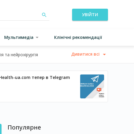
УВІЙТИ
Мультимедіа
Клінічні рекомендації
Дивитися всі
я та нейрохірургія
Health-ua.com тепер в Telegram
Популярне