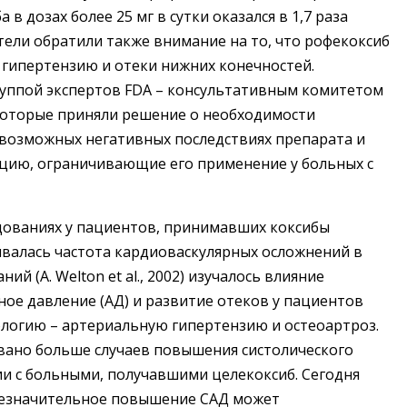
в дозах более 25 мг в сутки оказался в 1,7 раза
тели обратили также внимание на то, что рофекоксиб
 гипертензию и отеки нижних конечностей.
уппой экспертов FDA – консультативным комитетом
), которые приняли решение о необходимости
возможных негативных последствиях препарата и
кцию, ограничивающие его применение у больных с
дованиях у пациентов, принимавших коксибы
чивалась частота кардиоваскулярных осложнений в
ий (A. Welton et al., 2002) изучалось влияние
ное давление (АД) и развитие отеков у пациентов
ологию – артериальную гипертензию и остеоартроз.
вано больше случаев повышения систолического
ии с больными, получавшими целекоксиб. Сегодня
 незначительное повышение САД может