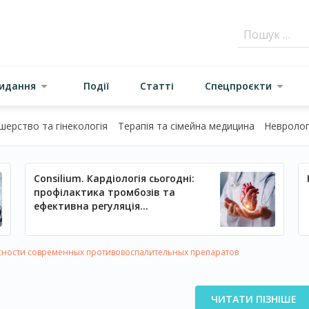
видання
Події
Статті
Спецпроєкти
шерство та гінекологія
Терапія та сімейна медицина
Неврологі
Consilium. Кардіологія сьогодні:
профілактика тромбозів та
ефективна регуляція
артеріального тиску
сности современных противовоспалительных препаратов
ЧИТАТИ ПІЗНІШЕ