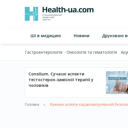
ШІ в медицині
Новини
Друковані 
Гастроентерологія
Онкологія та гематологія
Аку
Consilium. Сучасні аспекти
тестостерон-замісної терапії у
чоловіків
Головна
Важные аспекты кардиоваскулярной безопа