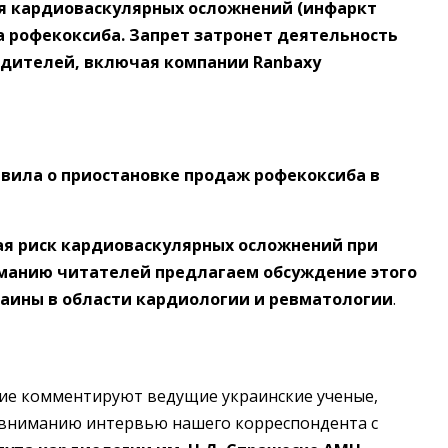
ия кардиоваскулярных осложнений (инфаркт
а рофекоксиба. Запрет затронет деятельность
одителей, включая компании Ranbaxу
ъявила о приостановке продаж рофекоксиба в
ывая риск кардиоваскулярных осложнений при
манию читателей предлагаем обсуждение этого
аины в области кардиологии и ревматологии
.
е комментируют ведущие украинские ученые,
вниманию интервью нашего корреспондента с