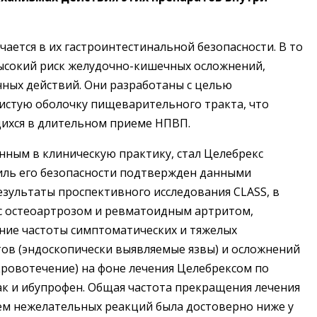
ается в их гастроинтестинальной безопасности. В то
ысокий риск желудочно-кишечных осложнений,
ных действий. Они разработаны с целью
истую оболочку пищеварительного тракта, что
ихся в длительном приеме НПВП.
нным в клиническую практику, стал Целебрекс
иль его безопасности подтвержден данными
езультаты проспективного исследования CLASS, в
 с остеоартрозом и ревматоидным артритом,
ие частоты симптоматических и тяжелых
ов (эндоскопически выявляемые язвы) и осложнений
кровотечение) на фоне лечения Целебрексом по
к и ибупрофен. Общая частота прекращения лечения
ем нежелательных реакций была достоверно ниже у