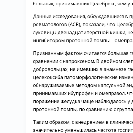
больных, принимавших Целебрекс, чем у 
Данные исследования, обсуждавшиеся в 
ревматологов (ACR), показали, что Целеб
луковицы двенадцатиперстной кишки, че
ингибитором протонной помпы – омепраз
Признанным фактом считается большая г
сравнении с напроксеном. В двойном сл
добровольцах, не имевших в анамнезе га
целекоксиба патоморфологические измен
обнаруживаемые методом капсульной эндо
принимавших ибупрофен и омепразол, что
поражение желудка чаще наблюдалось у 
протонной помпы, по сравнению с группа
Таким образом, с внедрением в клиничес
значительно уменьшилась частота госпи