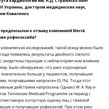
ута кардиологии им. Н.Д. Стражеско АМН
Н Украины, доктором медицинских наук,
ем Коваленко
.
 предпосылки к отзыву компанией Merck
ове рофекоксиба?
клинических исследований, такой исход можно было
 года появились результаты двойного слепого
, свидетельствующие о неблагоприятном влиянии
тему. Было обнаружено, что риск коронарных
, значительно больше у пациентов, получавших
ыми, получавшими напроксен (0,1%). Тогда этот
вным действием напроксена. Однако W. A. Ray и
тов Tennessee Medicaid Programme за период с
троспективную когортную оценку лиц с тяжелой
вших и получавших рофекоксиб. При этом риск