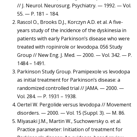
// J. Neurol. Neurosurg. Psychiatry. — 1992. — Vol.
55. — P. 181 – 184.
Rascol O., Brooks D.J., Korczyn A.D. et al. A five-
years study of the incidence of the dyskinesia in
patients with early Parkinson’s disease who were
treated with ropinirole or levodopa. 056 Study
Group // New Eng. J. Med. — 2000. — Vol. 342. — P.
1484 – 1491.
Parkinson Study Group. Pramipexole vs levodopa
as initial treatment for Parkinson’s disease: a
randomized controlled trial // JAMA. — 2000. —
Vol. 284. — P. 1931 – 1938.
Oertel W. Pergolide versus levodopa // Movement
disorders. — 2000. — Vol. 15 (Suppl. 3). — M. 86.
Miyasaki J.M., Martin W., Suchowersky o. et al.
Practice parameter: Initiation of treatment for