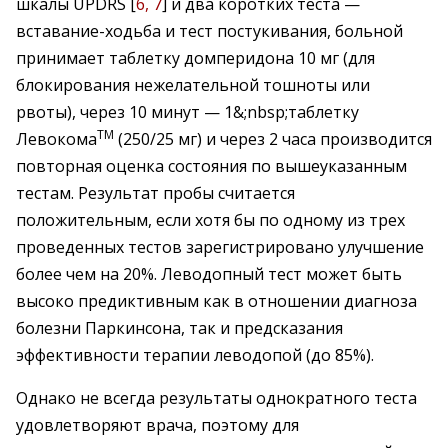
шкалы UPDRS [
6, 7
] и два коротких теста —
вставание-ходьба и тест постукивания, больной
принимает таблетку домперидона 10 мг (для
блокирования нежелательной тошноты или
рвоты), через 10 минут — 1&;nbsp;таблетку
TM
Левокома
(250/25 мг) и через 2 часа производится
повторная оценка состояния по вышеуказанным
тестам. Результат пробы считается
положительным, если хотя бы по одному из трех
проведенных тестов зарегистрировано улучшение
более чем на 20%. Леводопный тест может быть
высоко предиктивным как в отношении диагноза
болезни Паркинсона, так и предсказания
эффективности терапии леводопой (до 85%).
Однако не всегда результаты однократного теста
удовлетворяют врача, поэтому для