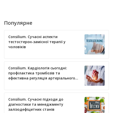
Популярне
Consilium. Сучасні аспекти
тестостерон-замісної терапії у
чоловіків
Consilium. Кардіологія сьогодні:
профілактика тромбозів та
ефективна регуляція артеріального
тиску
Consilium. Сучасні підходи до
діагностики та менеджменту
залізодефіцитних станів