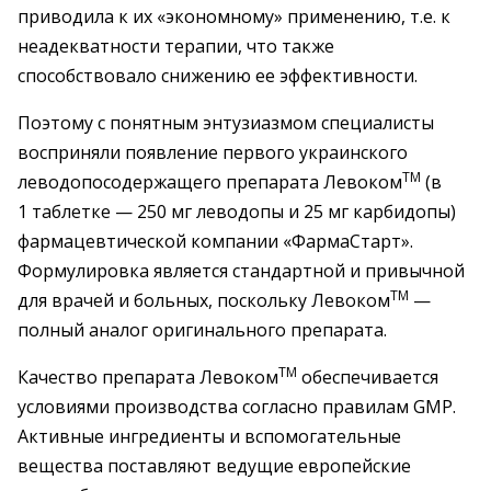
приводила к их «экономному» применению, т.е. к
неадекватности терапии, что также
способствовало снижению ее эффективности.
Поэтому с понятным энтузиазмом специалисты
восприняли появление первого украинского
TM
леводопосодержащего препарата Левоком
(в
1 таблетке — 250 мг леводопы и 25 мг карбидопы)
фармацевтической компании «ФармаСтарт».
Формулировка является стандартной и привычной
TM
для врачей и больных, поскольку Левоком
—
полный аналог оригинального препарата.
TM
Качество препарата Левоком
обеспечивается
условиями производства согласно правилам GMP.
Активные ингредиенты и вспомогательные
вещества поставляют ведущие европейские