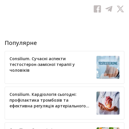
Популярне
Consilium. Сучасні аспекти
тестостерон-замісної терапії у
чоловіків
Consilium. Кардіологія сьогодні:
профілактика тромбозів та
ефективна регуляція артеріального
тиску