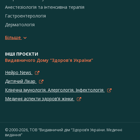
Анестезіологія та інтенсивна терапія
Гастроентерологія
Дерматологія
Більше
ІНШІ ПРОЄКТИ
Видавничого Дому “Здоров’я України”
Нейро News
Дитячий Лікар
Клінічна імунологія. Алергологія. Інфектологія
Медичні аспекти здоров’я жінки
© 2000-2026, ТОВ “Видавничий дім “Здоров’я України. Медичні
видання”