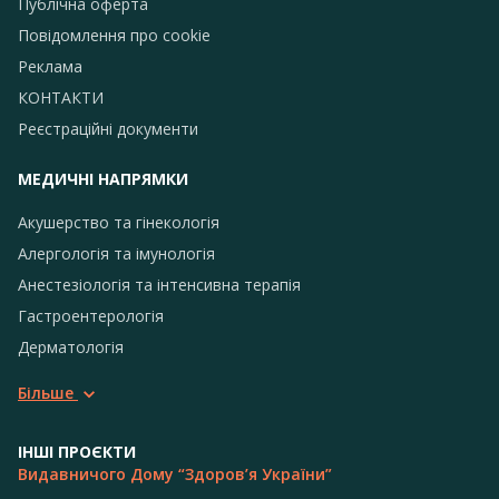
Публічна оферта
Повідомлення про сookie
Реклама
КОНТАКТИ
Реєстраційні документи
МЕДИЧНІ НАПРЯМКИ
Акушерство та гінекологія
Алергологія та імунологія
Анестезіологія та інтенсивна терапія
Гастроентерологія
Дерматологія
Більше
ІНШІ ПРОЄКТИ
Видавничого Дому “Здоров’я України”