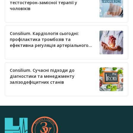
тестостерон-замісної терапії у
чоловіків
Consilium. Кардіологія сьогодні:
профілактика тромбозів та
ефективна регуляція артеріального
тиску
Consilium. Сучасні підходи до
діагностики та менеджменту
залізодефіцитних станів