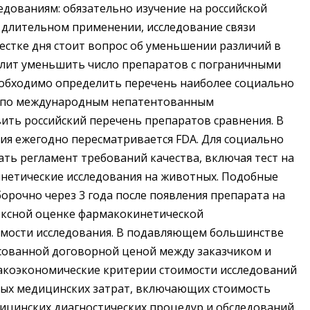
дованиям: обязательно изучение на российской
 длительном применении, исследование связи
естке дня стоит вопрос об уменьшении различий в
волит уменьшить число препаратов с пограничными
обходимо определить перечень наиболее социально
ь по международным непатентованным
ить российский перечень препаратов сравнения. В
ия ежегодно пересматривается FDA. Для социально
ть регламент требований качества, включая тест на
нетические исследования на животных. Подобные
рочно через 3 года после появления препарата на
ексной оценке фармакокинетической
оимости исследования. В подавляющем большинстве
ласованной договорной ценой между заказчиком и
акоэкономические критерии стоимости исследований
ямых медицинских затрат, включающих стоимость
ицинских диагностических процедур и обследований,