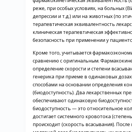
фармакокинетическая эквивалентность (б
реже, при особых условиях, на больных (
депрессии и т.д.) или на животных (по эт
терапевтическая эквивалентность лекарст
клиническая терапевтическая эффективно
безопасность при применении у пациенто
Кроме того, учитывается фармакоэконом
сравнению с оригинальным. Фармакокине
определение скорости и степени всасыва
генерика при приеме в одинаковых дозах
способами на основании определения кон
(биодоступность). Два лекарственных пр
обеспечивают одинаковую биодоступност
биодоступность — это относительное кол
достигает системного кровотока (степень 
происходит (скорость всасывания). Посл