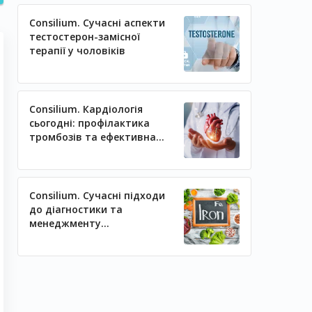
Consilium. Сучасні аспекти
тестостерон-замісної
терапії у чоловіків
Consilium. Кардіологія
сьогодні: профілактика
тромбозів та ефективна
регуляція артеріального
тиску
Consilium. Сучасні підходи
до діагностики та
менеджменту
залізодефіцитних станів