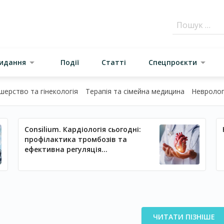
видання
Події
Статті
Спецпроєкти
шерство та гінекологія
Терапія та сімейна медицина
Неврологі
Consilium. Кардіологія сьогодні:
профілактика тромбозів та
ефективна регуляція
артеріального тиску
ЧИТАТИ ПІЗНІШЕ