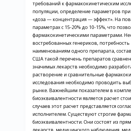
требований к фармакокинетическим иссле
популяции, определение параметров при
«доза — концентрация — эффект». На пов
параметрах с 15-20% до 10-15%, что поз
фармакокинетическими параметрами. Не
востребованных генериков, потребност
наименованиям одного препарата, состав
США такой перечень препаратов сравнен
значимых лекарств необходимо разработа
растворение и сравнительные фармакоки
исследования необходимо проводить выбо
рынке. Важнейшим показателем в компл
биоэквивалентности является расчет ст
случаев этот расчет представляется сог
исполнителем. Существуют строгие фарм
биоэквивалентности. Они состоят из пр
лекарств, медицинского наблюдения, мед