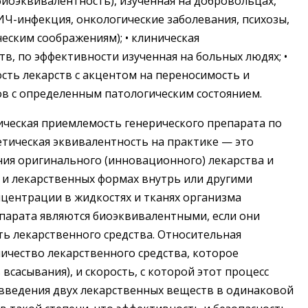
иоэквивалентность), изученная на добровольцах,
ВИЧ-инфекция, онкологические заболевания, психозы,
ическим соображениям); • клиническая
в, по эффективности изученная на больных людях; •
сть лекарств с акцентом на переносимость и
в с определенным патологическим состоянием.
ическая приемлемость генерического препарата по
тическая эквивалентность на практике — это
ния оригинального (инновационного) лекарства и
 и лекарственных формах внутрь или другими
центрации в жидкостях и тканях организма
епарата являются биоэквивалентными, если они
ь лекарственного средства. Относительная
ичество лекарственного средства, которое
всасывания), и скорость, с которой этот процесс
е введения двух лекарственных веществ в одинаковой