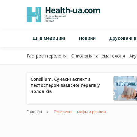
ШІ в медицині
Новини
Друковані 
Гастроентерологія
Онкологія та гематологія
Аку
Consilium. Сучасні аспекти
тестостерон-замісної терапії у
чоловіків
Головна
Генерики — мифы и реалии