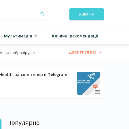
УВІЙТИ
Мультимедіа
Клінічні рекомендації
Дивитися всі
я та нейрохірургія
Health-ua.com тепер в Telegram
Популярне