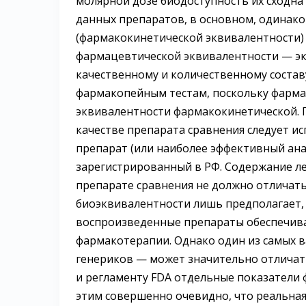
молярной дозе биодоступность их сходна 
данных препаратов, в основном, одинак
(фармакокинетической эквивалентности)
фармацевтической эквивалентности — э
качественному и количественному состав
фармакопейным тестам, поскольку фарма
эквивалентности фармакокинетической. 
качестве препарата сравнения следует 
препарат (или наиболее эффективный ана
зарегистрированный в РФ. Содержание ле
препарате сравнения не должно отличатьс
биоэквивалентности лишь предполагает,
воспроизведенные препараты обеспечив
фармакотерапии. Однако один из самых 
генериков — может значительно отличать
и регламенту FDA отдельные показатели ф
этим совершенно очевидно, что реальная