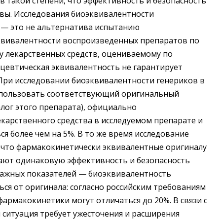
в такой степени, что эффективность и безопасность
овы. Исследования биоэквивалентности
 — это не альтернатива испытанию
квивалентности воспроизведенных препаратов по
у лекарственных средств, оцениваемому по
цевтическая эквивалентность не гарантирует
При исследовании биоэквивалентности генериков в
использовать соответствующий оригинальный
лог этого препарата), официально
карственного средства в исследуемом препарате и
я более чем на 5%. В то же время исследование
 что фармакокинетически эквивалентные оригиналу
ают одинаковую эффективность и безопасность
важных показателей — биоэквивалентность
ся от оригинала: согласно российским требованиям
армакокинетики могут отличаться до 20%. В связи с
 ситуация требует ужесточения и расширения