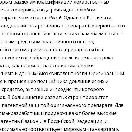
торым разделам классификации лекарственных
на «генерик», когда речь идет о любом
рате, является ошибкой. Однако в России эта
зведенный лекарственный препарат (генерик) — это
казанной терапевтической взаимозаменяемостью с
нным средством аналогичного состава,
работчиком оригинального препарата и без
допускается в обращение после истечения срока
та, как правило, на основании оценки
бъема и данных биоэквивалентности. Оригинальный
е и прошедшее полный цикл доклинических и
 средство, активные ингредиенты которого
к. В большинстве развитых стран приоритет
о патентной защитой оригинального препарата. Для
ирмы-разработчики поддерживают более высокие
атентный закон и в Российской Федерации, и,
максимально соответствует мировым стандартам в