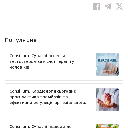
Популярне
Consilium. Сучасні аспекти
тестостерон-замісної терапії у
чоловіків
Consilium. Кардіологія сьогодні:
профілактика тромбозів та
ефективна регуляція артеріального
тиску
Consilium. Сучасні підходи до