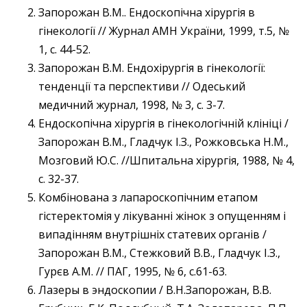
Запорожан В.М.. Ендоскопічна хірургія в
гінекології // Журнал АМН України, 1999, т.5, №
1, с. 44-52.
Запорожан В.М. Ендохірургія в гінекології:
тенденції та перспективи // Одеський
медичний журнал, 1998, № 3, с. 3-7.
Ендоскопічна хірургія в гінекологічній клініці /
Запорожан В.М., Гладчук І.З., Рожковська Н.М.,
Мозговий Ю.С. //Шпитальна хірургія, 1988, № 4,
с. 32-37.
Комбінована з лапароскопічним етапом
гістеректомія у лікуванні жінок з опущенням і
випадінням внутрішніх статевих органів /
Запорожан В.М., Стежковий В.В., Гладчук І.З.,
Гурєв А.М. // ПАГ, 1995, № 6, с.61-63.
Лазеры в эндоскопии / В.Н.Запорожан, В.В.