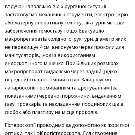
втручання залежно від хірургічної ситуації
застосовуємо механічні інструменти, електро-, кріо-
або лазерну оперативну техніку, лігатурні методи
забезпечення гемостазу тощо. Евакуацію
макропрепаратів солідної структури, діаметр яких
не перевищує 4 см, виконуємо через проколи для
маніпуляторів, іноді з використанням
ендоскопічного мішечка. При більших розмірах
макропрепарат видаляємо через задній (рідко —
передній) кольпотомний отвір. Завершуємо
лапароскопії промиванням та дренуванням (за
показаннями) черевної порожнини, видаленням
газу, троакарів та накладанням поодиноких швів,
скобок або пластиру на місця проколів.
Гістероскопії проводимо за допомогою як жорсткої
оптики, так і фіброгістероскопа. Для створення