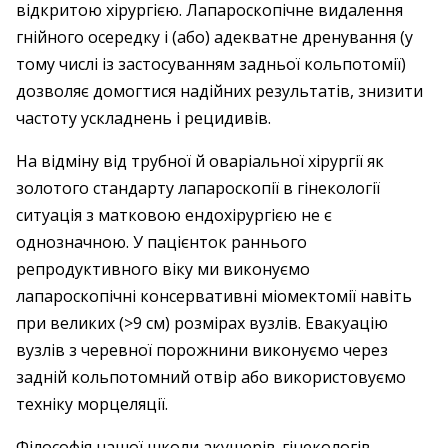
відкритою хірургією. Лапароскопічне видалення
гнійного осередку і (або) адекватне дренування (у
тому числі із застосуванням задньої кольпотомії)
дозволяє домогтися надійних результатів, знизити
частоту ускладнень і рецидивів.
На відміну від трубної й оваріальної хірургії як
золотого стандарту лапароскопії в гінекології
ситуація з матковою ендохірургією не є
однозначною. У пацієнток раннього
репродуктивного віку ми виконуємо
лапароскопічні консервативні міомектомії навіть
при великих (>9 см) розмірах вузлів. Евакуацію
вузлів з черевної порожнини виконуємо через
задній кольпотомний отвір або використовуємо
техніку морцеляції.
Філософія нашої школи акушерів-гінекологів