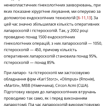
ненеопластичних гінекологічних захворювань, при
яких показане хірургічне лікування, ми оперуємо за
допомогою ендоскопічних технологій [
6-11,13
]. За
цей час значно збільшилася кількість оперативних
лапароскопій і гістероскопій. Так, у 2002 році
проведено понад 1500 ендоскопічних
гінекологічних операцій, з них лапароскопій — 1050,
гістероскопій — 450, причому кількість
оперативних лапароскопій становила понад 95%,
гістероскопій — понад 85%.
При лапаро- та гістероскопії ми застосовуємо
обладнання фірм «Каrl Storz», «Оlimpus» (Японія),
«Маrtіn», МВВ (Німеччина), Сіrсоn Асmі (США).
Підготовку хворих до лапароскопічних втручань
проводимо так само, як і перед виконанням
лапаротомії. Під час лапароскопій використовуємо