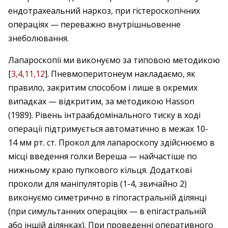
ендотрахеальний наркоз, при гістероскопічних
операціях — переважно внутрішньовенне
знеболювання.
Лапароскопії ми виконуємо за типовою методикою
[
3,4,11,12
]. Пневмоперитонеум накладаємо, як
правило, закритим способом і лише в окремих
випадках — відкритим, за методикою Наsson
(1989). Рівень інтраабдомінального тиску в ході
операції підтримується автоматично в межах 10-
14 мм рт. ст. Прокол для лапароскопу здійснюємо в
місці введення голки Вереша — найчастіше по
нижньому краю пупкового кільця. Додаткові
проколи для маніпуляторів (1-4, звичайно 2)
виконуємо симетрично в гіпогастральній ділянці
(при симультанних операціях — в епігастральній
або іншій ділянках). При проведенні оперативного