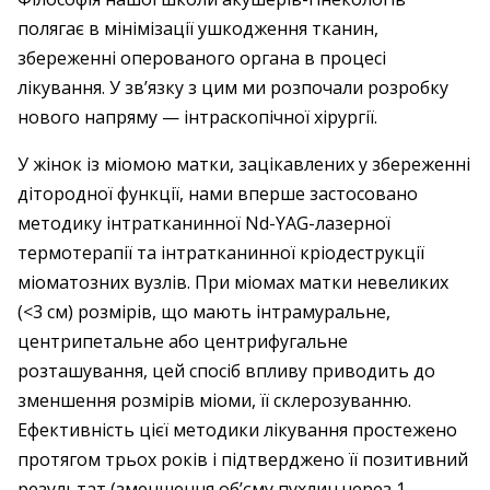
полягає в мінімізації ушкодження тканин,
збереженні оперованого органа в процесі
лікування. У зв’язку з цим ми розпочали розробку
нового напряму — інтраскопічної хірургії.
У жінок із міомою матки, зацікавлених у збереженні
дітородної функції, нами вперше застосовано
методику інтратканинної Nd-YAG-лазерної
термотерапії та інтратканинної кріодеструкції
міоматозних вузлів. При міомах матки невеликих
(<3 см) розмірів, що мають інтрамуральне,
центрипетальне або центрифугальне
розташування, цей спосіб впливу приводить до
зменшення розмірів міоми, її склерозуванню.
Ефективність цієї методики лікування простежено
протягом трьох років і підтверджено її позитивний
результат (зменшення об’єму пухлин через 1-