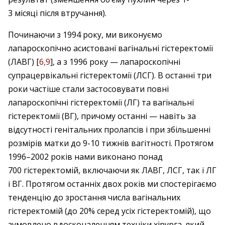
3 місяці після втручання).
Починаючи з 1994 року, ми виконуємо
лапароскопічно асистовані вагінальні гістеректомії
(ЛАВГ) [
6,9
], а з 1996 року — лапароскопічні
супрацервікальні гістеректомії (ЛСГ). В останні три
роки частіше стали застосовувати повні
лапароскопічні гістеректомії (ЛГ) та вагінальні
гістеректомії (ВГ), причому останні — навіть за
відсутності генітальних пролапсів і при збільшенні
розмірів матки до 9-10 тижнів вагітності. Протягом
1996–2002 років нами виконано понад
700 гістеректомій, включаючи як ЛАВГ, ЛСГ, так і ЛГ
і ВГ. Протягом останніх двох років ми спостерігаємо
тенденцію до зростання числа вагінальних
гістеректомій (до 20% серед усіх гістеректомій), що
зумовлено вдосконаленням техніки хірурга, який