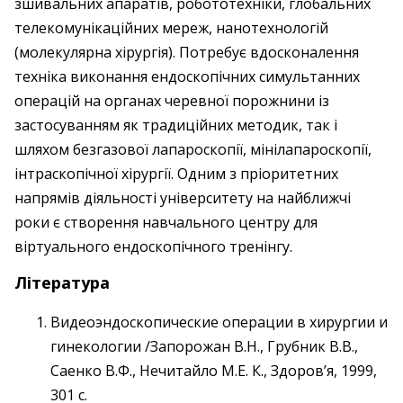
зшивальних апаратів, робототехніки, глобальних
телекомунікаційних мереж, нанотехнологій
(молекулярна хірургія). Потребує вдосконалення
техніка виконання ендоскопічних симультанних
операцій на органах черевної порожнини із
застосуванням як традиційних методик, так і
шляхом безгазової лапароскопії, мінілапароскопії,
інтраскопічної хірургії. Одним з пріоритетних
напрямів діяльності університету на найближчі
роки є створення навчального центру для
віртуального ендоскопічного тренінгу.
Література
Видеоэндоскопические операции в хирургии и
гинекологии /Запорожан В.Н., Грубник В.В.,
Саенко В.Ф., Нечитайло М.Е. К., Здоров’я, 1999,
301 с.