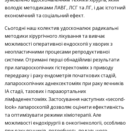
володіє методиками ЛАВГ, ЛСГ та ЛГ, і дає істотний
економічний та соціальний ефект.
Сьогодні наш колектив удосконалює радикальні
методики хірургічного лікування та вивчає
можливості оперативної ендоскопії у хворих з
неопластичними процесами репродуктивної
системи. Отримані перші обнадійливі результати
при лапароскопічних гістеректоміях з приводу
передраку і раку ендометрія початкових стадій,
лапароскопічних аднексектоміях при раку яєчників
ІА стадії, тазових і парааортальних
лімфаденектоміях. Застосування наступних «second-
look» лапароскопій дозволяє оцінити ефективність
та оптимізувати режими хіміотерапії. Але
можливості ендохірургії в онкогінекології, особливо
при раку яєчників, потребують подальшого