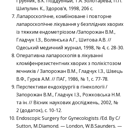
Грубник, Б.К. Поддубный, Т.А. Золотарева, П.П.
Шипулин. К., Здоров’я, 1998, 206 с.
Лапароскопічне, комбіноване і повторне
лапароскопічне лікування у безплідних хворих
із тяжким ендометріозом /Запорожан В.М.,
Гладчук І.З., Волянська А.Г., Шитова А.В. //
Одеський медичний журнал, 1998, № 4, с. 28-30.
Оперативна лапароскопія в лікуванні
кломіфенрезистентних хворих з полікістозом
яєчників / Запорожан В.М., Гладчук І.З., Швець
В.Ф., Гурєв А.М. // ПАГ, 1986, № 1, с. 77-78.
Перспективи ендохірургії в гінекології /
Запорожан В.М., Гладчук І.З., Рожковська Н.М.
та ін. // Вісник наукових досліджень, 2002, №
2 (додаток), с. 10-12.
Еndoscopic Surgery for Gynecologists /Ed. By C/
Sutton, M.Diamond. — London, W.B.Saunders. —