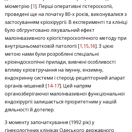
міометрію [
1
]. Перші оперативні гістероскопії,
проведені ще на початку 80-х років, виконувалися з
застосуванням кріохірургії. В експерименті та клініці
було обгрунтовано лікувальний ефект
малоінвазивного кріогістероскопічного методу при
внутрішньоматковій патології [
1,15,16
]. З цією
метою нами були розроблені спеціальні
кріоендоскопічні прилади, вивчені особливості
впливу кріовтручання на імунну, ензимну,
ендокринну системи і стероїд-рецепторний апарат
органів-мішеней [
14-17
]. Цей напрям
органозберігаючої малоінвазивної функціональної
ендохірургії залишається пріоритетним у нашій
діяльності й дотепер.
З моменту започаткування (1992 рік) у
гінекологічних клініках Одеського державного