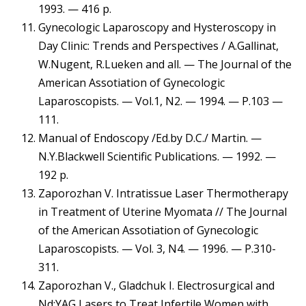
1993. — 416 p.
Gynecologic Laparoscopy and Hysteroscopy in
Day Clinic: Trends and Perspectives / A.Gallinat,
W.Nugent, R.Lueken and all. — The Journal of the
American Assotiation of Gynecologic
Laparoscopists. — Vol.1, N2. — 1994. — P.103 —
111.
Manual of Endoscopy /Ed.by D.C./ Martin. —
N.Y.Blackwell Scientific Publications. — 1992. —
192 p.
Zaporozhan V. Intratissue Laser Thermotherapy
in Treatment of Uterine Myomata // The Journal
of the American Assotiation of Gynecologic
Laparoscopists. — Vol. 3, N4. — 1996. — P.310-
311.
Zaporozhan V., Gladchuk I. Electrosurgical and
Nd:YAG Lasers to Treat Infertile Women with