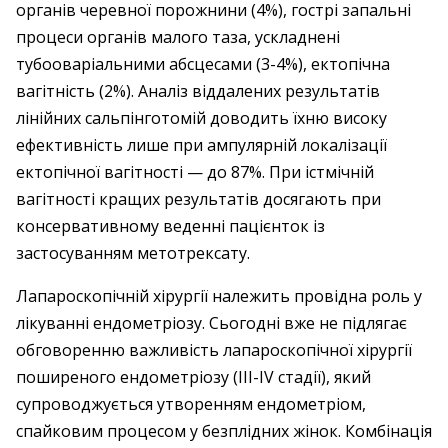
органів черевної порожнини (4%), гострі запальні
процеси органів малого таза, ускладнені
тубооваріальними абсцесами (3-4%), ектопічна
вагітність (2%). Аналіз віддалених результатів
лінійних сальпінготомій доводить їхню високу
ефективність лише при ампулярній локалізації
ектопічної вагітності — до 87%. При істмічній
вагітності кращих результатів досягають при
консервативному веденні пацієнток із
застосуванням метотрексату.
Лапароскопічній хірургії належить провідна роль у
лікуванні ендометріозу. Сьогодні вже не підлягає
обговоренню важливість лапароскопічної хірургії
поширеного ендометріозу (ІІІ-IV стадії), який
супроводжується утворенням ендометріом,
спайковим процесом у безплідних жінок. Комбінація