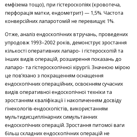
емфізема тощо), при гістероскопіях (кровотеча,
перфорація матки, ендометрит) — 1,5%. Частота
конверсійних лапаротомій не перевищує 1%.
Отже, аналіз ендоскопічних втручань, проведених
упродовж 1993–2002 років, демонструє зростання
кількості оперативних лапаро- і гістероскопій та
інших видів операцій, розширення показань до
лапаро- та гістероскопічної хірургії. Значною мірою
це пов’язано з покращенням оснащення
ендоскопічних операційних, освоєнням сучасних
видів оперативної ендоскопічної техніки та
зростанням кваліфікації і накопиченням досвіду
гінекологів-ендоскопістів, використанням
мультидисциплінарних симультанних
ендоскопічних операцій. Зростання питомої ваги
більш складних ендоскопічних операцій не