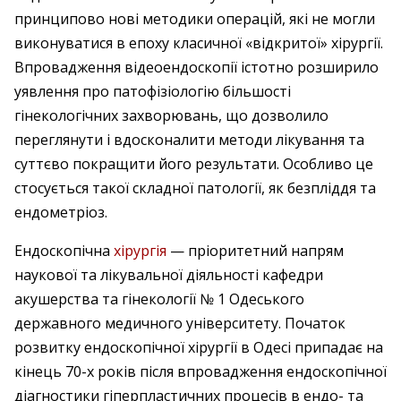
принципово нові методики операцій, які не могли
виконуватися в епоху класичної «відкритої» хірургії.
Впровадження відеоендоскопії істотно розширило
уявлення про патофізіологію більшості
гінекологічних захворювань, що дозволило
переглянути і вдосконалити методи лікування та
суттєво покращити його результати. Особливо це
стосується такої складної патології, як безпліддя та
ендометріоз.
Ендоскопічна
хірургія
— пріоритетний напрям
наукової та лікувальної діяльності кафедри
акушерства та гінекології № 1 Одеського
державного медичного університету. Початок
розвитку ендоскопічної хірургії в Одесі припадає на
кінець 70-х років після впровадження ендоскопічної
діагностики гіперпластичних процесів в ендо- та