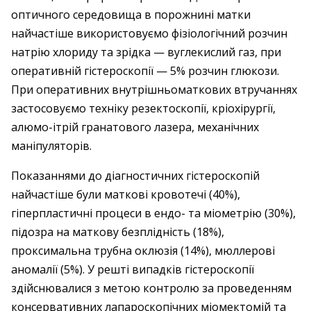
оптичного середовища в порожнині матки
найчастіше використовуємо фізіологічний розчин
натрію хлориду та зрідка — вуглекислий газ, при
оперативній гістероскопії — 5% розчин глюкози.
При оперативних внутрішньоматкових втручаннях
застосовуємо техніку резектоскопії, кріохірургії,
алюмо-ітрій гранатового лазера, механічних
маніпуляторів.
Показаннями до діагностичних гістероскопій
найчастіше були маткові кровотечі (40%),
гіперпластичні процеси в ендо- та міометрію (30%),
підозра на маткову безплідність (18%),
проксимальна трубна оклюзія (14%), мюллерові
аномалії (5%). У решті випадків гістероскопії
здійснювалися з метою контролю за проведенням
консервативних лапароскопічних міомектомій та