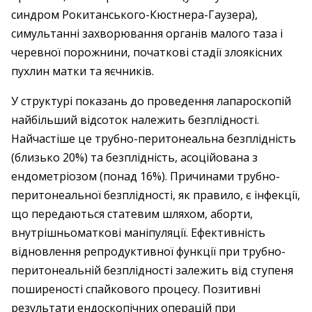
синдром Рокитанського-Кюстнера-Гаузера),
симультанні захворювання органів малого таза і
черевної порожнини, початкові стадії злоякісних
пухлин матки та яєчників.
У структурі показань до проведення лапароскопій
найбільший відсоток належить безплідності.
Найчастіше це трубно-перитонеальна безплідність
(близько 20%) та безплідність, асоційована з
ендометріозом (понад 16%). Причинами трубно-
перитонеальної безплідності, як правило, є інфекції,
що передаються статевим шляхом, аборти,
внутрішньоматкові маніпуляції. Ефективність
відновлення репродуктивної функції при трубно-
перитонеальній безплідності залежить від ступеня
поширеності спайкового процесу. Позитивні
результати ендоскопічних операцій при