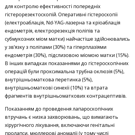
для контролю ефективності попередніх
гістерорезектоскопій. Оперативні гістероскопії
(електроаблація, Nd-YAG-лазерна та кріоаблація
ендометрія, електрорезекція поліпів та
субмукозних міом матки) найчастіше здійснювались
у зв’язку з поліпами (30%) та гіперплазіями
ендометрія (30%), підслизовою міомою матки (15%).
В інших випадках показаннями до гістероскопічних
операцій були проксимальна трубна оклюзія (5%),
внутрішньоматкова перетинка (5%),
внутрішньоматкові синехії (10%) та втрата
фрагментів внутрішньоматкових контрацептивів.
Показанням до проведення лапароскопічних
втручань є низка захворювань, що вимагають
хірургічного лікування, включаючи генітальні
пролапси, мюллерові аномалії (у тому числі