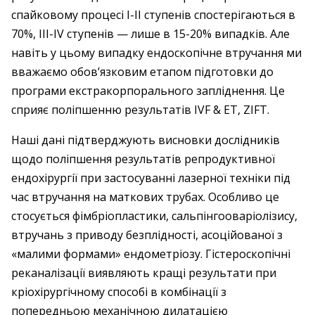
спайковому процесі І-ІІ ступенів спостерігаються в
70%, ІІІ-IV ступенів — лише в 15-20% випадків. Але
навіть у цьому випадку ендоскопічне втручання ми
вважаємо обов’язковим етапом підготовки до
програми екстракорпорального запліднення. Це
сприяє поліпшенню результатів IVF & ET, ZIFT.
Наші дані підтверджують висновки дослідників
щодо поліпшення результатів репродуктивної
ендохірургії при застосуванні лазерної техніки під
час втручання на маткових трубах. Особливо це
стосується фімбріопластики, сальпінгооваріолізису,
втручань з приводу безплідності, асоційованої з
«малими формами» ендометріозу. Гістероскопічні
реканалізації виявляють кращі результати при
кріохірургічному способі в комбінації з
попередньою механічною дилатацією