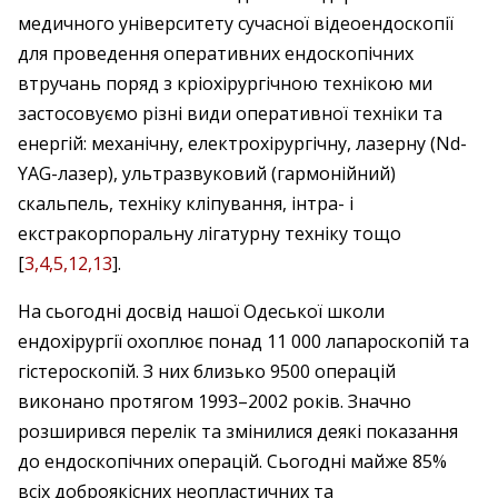
медичного університету сучасної відеоендоскопії
для проведення оперативних ендоскопічних
втручань поряд з кріохірургічною технікою ми
застосовуємо різні види оперативної техніки та
енергій: механічну, електрохірургічну, лазерну (Nd-
YAG-лазер), ультразвуковий (гармонійний)
скальпель, техніку кліпування, інтра- і
екстракорпоральну лігатурну техніку тощо
[
3,4,5,12,13
].
На сьогодні досвід нашої Одеської школи
ендохірургії охоплює понад 11 000 лапароскопій та
гістероскопій. З них близько 9500 операцій
виконано протягом 1993–2002 років. Значно
розширився перелік та змінилися деякі показання
до ендоскопічних операцій. Сьогодні майже 85%
всіх доброякісних неопластичних та