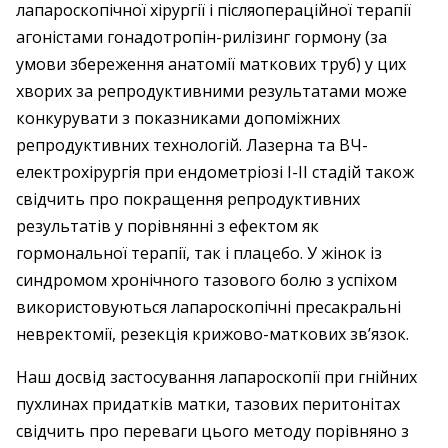
лапароскопічної хірургії і післяопераційної терапії
агоністами гонадотропін-рилізинг гормону (за
умови збереження анатомії маткових труб) у цих
хворих за репродуктивними результатами може
конкурувати з показниками допоміжних
репродуктивних технологій. Лазерна та ВЧ-
електрохірургія при ендометріозі I-II стадій також
свідчить про покращення репродуктивних
результатів у порівнянні з ефектом як
гормональної терапії, так і плацебо. У жінок із
синдромом хронічного тазового болю з успіхом
використовуються лапароскопічні пресакральні
невректомії, резекція крижово-маткових зв’язок.
Наш досвід застосування лапароскопії при гнійних
пухлинах придатків матки, тазових перитонітах
свідчить про переваги цього методу порівняно з