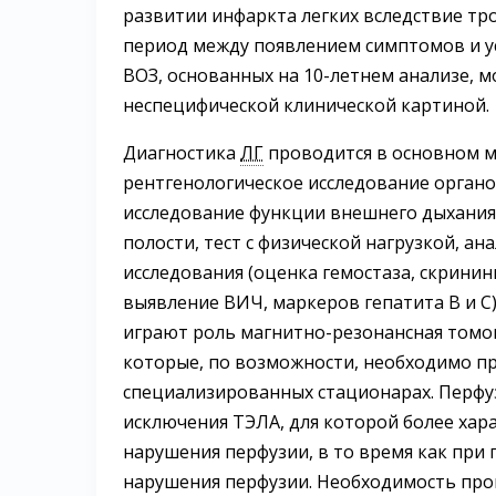
развитии инфаркта легких вследствие тр
период между появлением симптомов и 
ВОЗ, основанных на 10-летнем анализе, мо
неспецифической клинической картиной.
Диагностика
ЛГ
проводится в основном м
рентгенологическое исследование органо
исследование функции внешнего дыхания
полости, тест с физической нагрузкой, а
исследования (оценка гемостаза, скринин
выявление ВИЧ, маркеров гепатита В и С
играют роль магнитно-резонансная томо
которые, по возможности, необходимо п
специализированных стационарах. Перфу
исключения ТЭЛА, для которой более хар
нарушения перфузии, в то время как при
нарушения перфузии. Необходимость про