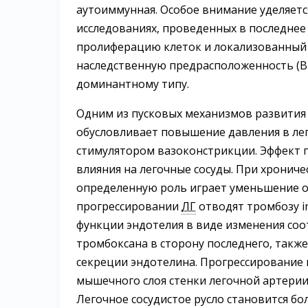
аутоиммунная. Особое внимание уделяетс
исследованиях, проведенных в последнее
пролиферацию клеток и локализованный н
наследственную предрасположенность (BM
доминантному типу.
Одним из пусковых механизмов развити
обусловливает повышение давления в лег
стимулятором вазоконстрикции. Эффект г
влияния на легочные сосуды. При хрониче
определенную роль играет уменьшение о
прогрессировании
ЛГ
отводят тромбозу i
функции эндотелия в виде изменения со
тромбоксана в сторону последнего, также
секреции эндотелина. Прогрессировани
мышечного слоя стенки легочной артерии,
Легочное сосудистое русло становится б