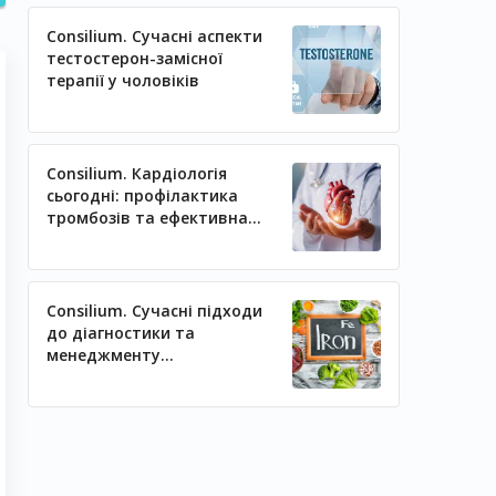
Consilium. Сучасні аспекти
тестостерон-замісної
терапії у чоловіків
Consilium. Кардіологія
сьогодні: профілактика
тромбозів та ефективна
регуляція артеріального
тиску
Consilium. Сучасні підходи
до діагностики та
менеджменту
залізодефіцитних станів