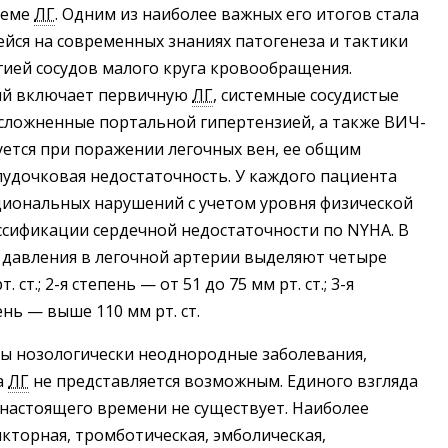
леме
ЛГ
. Одним из наиболее важных его итогов стала
ейся на современных знаниях патогенеза и тактики
гией сосудов малого круга кровообращения.
ый включает первичную
ЛГ
, системные сосудистые
осложненные портальной гипертензией, а также ВИЧ-
тся при поражении легочных вен, ее общим
удочковая недостаточность. У каждого пациента
циональных нарушений с учетом уровня физической
ссификации сердечной недостаточности по NYHA. В
 давления в легочной артерии выделяют четыре
. ст.; 2-я степень — от 51 до 75 мм рт. ст.; 3-я
пень — выше 110 мм рт. ст.
 нозологически неоднородные заболевания,
а
ЛГ
не представляется возможным. Единого взгляда
настоящего времени не существует. Наиболее
торная, тромботическая, эмболическая,