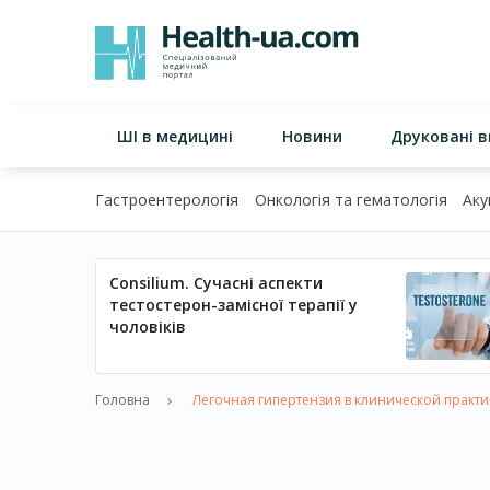
ШІ в медицині
Новини
Друковані 
Гастроентерологія
Онкологія та гематологія
Аку
Consilium. Сучасні аспекти
тестостерон-замісної терапії у
чоловіків
Головна
Легочная гипертензия в клинической практи