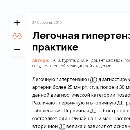
27 березня, 2015
Легочная гипертен
практике
Автори:
А. В. Курята, д. м. н., доцент кафедр
государственной медицинской академии
Легочную гипертензию (
ЛГ
) диагностиру
артерии более 25 мм рт. ст. в покое и 30 
данной диагностической категории позво
Различают первичную и вторичную
ЛГ
, 
заболевания. Первичная
ЛГ
— быстропрог
составляет один случай на 1-2 млн. насе
вторичной
ЛГ
велика и зависит от основн