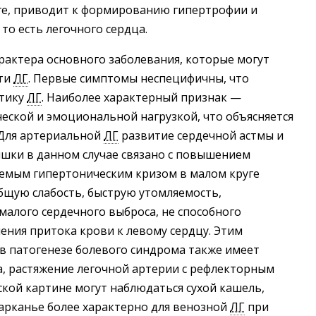
оге, приводит к формированию гипертрофии и
то есть легочного сердца.
арактера основного заболевания, которые могут
сти
ЛГ
. Первые симптомы неспецифичны, что
стику
ЛГ
. Наиболее характерный признак —
ческой и эмоциональной нагрузкой, что объясняется
Для артериальной
ЛГ
развитие сердечной астмы и
дышки в данном случае связано с повышением
аемым гипертоническим кризом в малом круге
бщую слабость, быструю утомляемость,
алого сердечного выброса, не способного
ения притока крови к левому сердцу. Этим
 в патогенезе болевого синдрома также имеет
, растяжение легочной артерии с рефлекторным
ской картине могут наблюдаться сухой кашель,
харканье более характерно для венозной
ЛГ
при