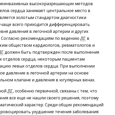
я неинвазивных высокоразрешающих методов
елов сердца занимает центральное место в
является золотым стандартом диагностики
 чаще всего приходится дифференцировать
овня давления в легочной артерии и других
. Согласно рекомендациям по ведению
ЛГ
в
ским обществом кардиологов, ревматологов и
ЛГ
должен быть подтвержден после выполнения
х отделов сердца, некоторым пациентам
зацию левых отделов сердца. При выполнении
е давление в легочной артерии на основе
льном клапане и давления в югулярных венах.
ьной
ЛГ
, особенно первичной, связаны с тем, что
ания все еще не нашли своего решения, поэтому
оматический характер. Среди общих рекомендаций
провоцировать ухудшение течения заболевания: