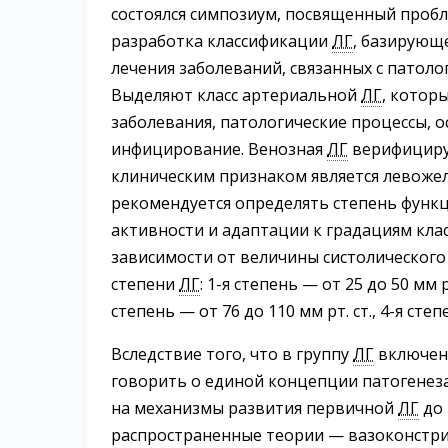
состоялся симпозиум, посвященный проб
разработка классификации
ЛГ
, базирующ
лечения заболеваний, связанных с патоло
Выделяют класс артериальной
ЛГ
, котор
заболевания, патологические процессы, 
инфицирование. Венозная
ЛГ
верифицируе
клиническим признаком является левожел
рекомендуется определять степень функ
активности и адаптации к градациям кла
зависимости от величины систолического
степени
ЛГ
: 1-я степень — от 25 до 50 мм рт
степень — от 76 до 110 мм рт. ст., 4-я сте
Вследствие того, что в группу
ЛГ
включены
говорить о единой концепции патогенез
на механизмы развития первичной
ЛГ
до 
распространенные теории — вазоконстрик