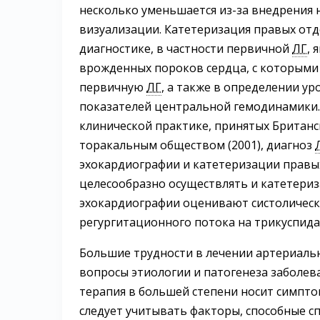
несколько уменьшается из-за внедрени
визуализации. Катетеризация правых отд
диагностике, в частности первичной
ЛГ
, 
врожденных пороков сердца, с которыми
первичную
ЛГ
, а также в определении ур
показателей центральной гемодинамики
клинической практике, принятых Британ
торакальным обществом (2001), диагноз
эхокардиографии и катетеризации правы
целесообразно осуществлять и катетери
эхокардиографии оценивают систолическо
регургитационного потока на трикуспида
Большие трудности в лечении артериал
вопросы этиологии и патогенеза заболев
терапия в большей степени носит симпт
следует учитывать факторы, способные с