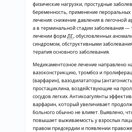
физические нагрузки, простудные заболе
беременность, применение пероральных
лечения: снижение давления в легочной 
а в терминальной стадии заболевания —
лечении форм
ЛГ
, обусловленных аномал
синдромом, обструктивными заболевания
терапия основного заболевания.
Медикаментозное лечение направлено на
вазоконстрикцию, тромбоз и пролиферац
(варфарин), вазодилататоры (антагонист
простациклина, воздействующие на прол
сосудов легких. Антикоагулянты эффектив
варфарин, который увеличивает продолжи
больного обычно не влияет. Выявлено, ч
повышает выживаемость у взрослых пац
правом предсердии и появлении правожел