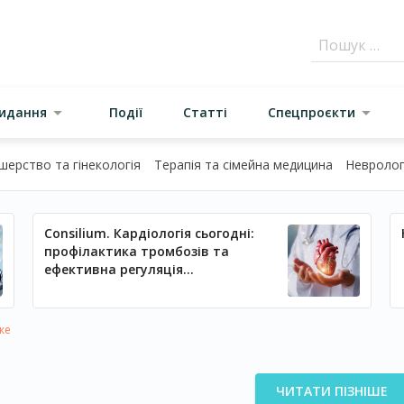
видання
Події
Статті
Спецпроєкти
шерство та гінекологія
Терапія та сімейна медицина
Неврологі
Consilium. Кардіологія сьогодні:
профілактика тромбозів та
ефективна регуляція
артеріального тиску
ке
ЧИТАТИ ПІЗНІШЕ