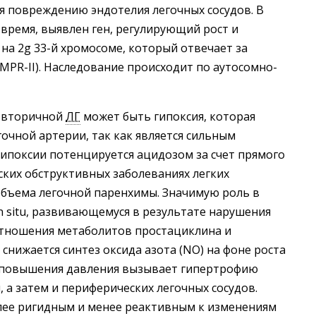
я повреждению эндотелия легочных сосудов. В
 время, выявлен ген, регулирующий рост и
а 2g 33-й хромосоме, который отвечает за
PR-II). Наследование происходит по аутосомно-
я вторичной
ЛГ
может быть гипоксия, которая
очной артерии, так как является сильным
ипоксии потенцируется ацидозом за счет прямого
ских обструктивных заболеваниях легких
бъема легочной паренхимы. Значимую роль в
n situ, развивающемуся в результате нарушения
отношения метаболитов простациклина и
 снижается синтез оксида азота (NO) на фоне роста
е повышения давления вызывает гипертрофию
 а затем и периферических легочных сосудов.
олее ригидным и менее реактивным к изменениям