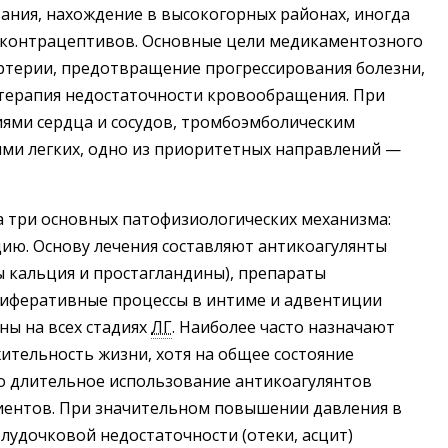
вания, нахождение в высокогорных районах, иногда
 контрацептивов. Основные цели медикаментозного
артерии, предотвращение прогрессирования болезни,
 терапия недостаточности кровообращения. При
иями сердца и сосудов, тромбоэмболическим
ми легких, одно из приоритетных направлений —
 три основных патофизиологических механизма:
ию. Основу лечения составляют антикоагулянты
ы кальция и простагландины), препараты
иферативные процессы в интиме и адвентиции
ны на всех стадиях
ЛГ
. Наиболее часто назначают
тельность жизни, хотя на общее состояние
то длительное использование антикоагулянтов
иентов. При значительном повышении давления в
удочковой недостаточности (отеки, асцит)