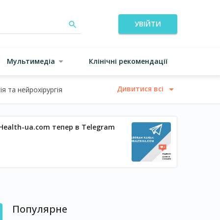
УВІЙТИ
Мультимедіа
Клінічні рекомендації
Дивитися всі
я та нейрохірургія
Health-ua.com тепер в Telegram
Популярне