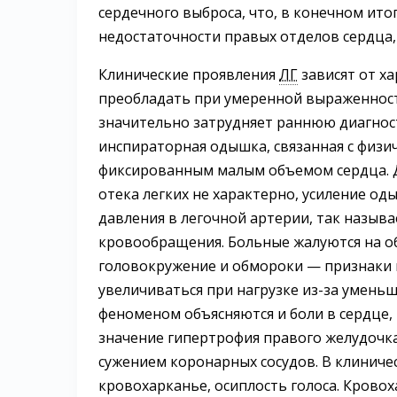
сердечного выброса, что, в конечном ит
недостаточности правых отделов сердца, 
Клинические проявления
ЛГ
зависят от х
преобладать при умеренной выраженно
значительно затрудняет раннюю диагно
инспираторная одышка, связанная с физи
фиксированным малым объемом сердца. 
отека легких не характерно, усиление о
давления в легочной артерии, так назыв
кровообращения. Больные жалуются на о
головокружение и обмороки — признаки м
увеличиваться при нагрузке из-за уменьш
феноменом объясняются и боли в сердце,
значение гипертрофия правого желудочка
сужением коронарных сосудов. В клиниче
кровохарканье, осиплость голоса. Крово