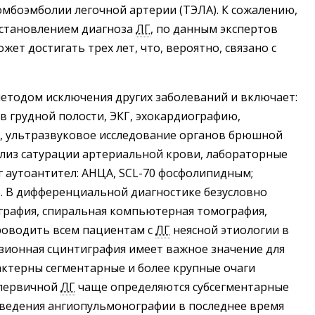
омбоэмболии легочной артерии (ТЭЛА). К сожалению,
установлением диагноза
ЛГ
, по данным экспертов
жет достигать трех лет, что, вероятно, связано с
етодом исключения других заболеваний и включает:
в грудной полости, ЭКГ, эхокардиографию,
, ультразвуковое исследование органов брюшной
нализ сатурации артериальной крови, лабораторные
г аутоантител: АНЦА, SCL-70 фосфолипидным;
). В дифференциальной диагностике безусловно
графия, спиральная компьютерная томография,
роводить всем пациентам с
ЛГ
неясной этиологии в
зионная сцинтиграфия имеет важное значение для
актерны сегментарные и более крупные очаги
 первичной
ЛГ
чаще определяются субсегментарные
ведения ангиопульмонографии в последнее время