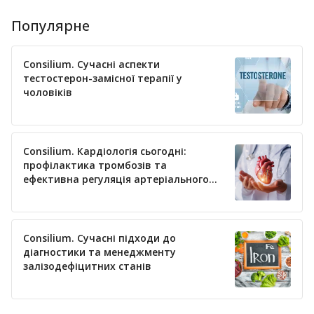
Популярне
Consilium. Сучасні аспекти
тестостерон-замісної терапії у
чоловіків
Consilium. Кардіологія сьогодні:
профілактика тромбозів та
ефективна регуляція артеріального
тиску
Consilium. Сучасні підходи до
діагностики та менеджменту
залізодефіцитних станів