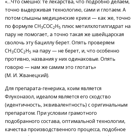
«…Что смешно: те лекарства, что подробно делаем,
точно выдерживая технологию, сами и глотаем. А
потом слышны медицинские крики — как же, точно
по формуле СН
СОС
Н
плюс метилхлотилгидрат на
3
2
5
пару не помогает, а точно такая же швейцарская
сволочь эту бациллу берет. Опять проверяем
СН
СОС
Н
на пару — не берет, и, что особенно
3
2
5
противно, названия у них одинаковые. Опять
говорю — нам же самим это глотать»
(М. И. Жванецкий).
Для препарата-генерика, коим является
Флуконазол, идеалом является его сходство
(идентичность, эквивалентность) с оригинальным
препаратом. При условии грамотного
подобранного состава, оптимальной технологии,
качества производственного процесса, подобное