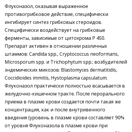
Флуконазол, оказывая выраженное
противогрибковое действие, специфически
ингибирует синтез грибковых стероидов.
Специфически воздействует на грибковые
ферменты, зависимые от цитохрома Р 450.
Препарат активен в отношении различных
штаммов: Candida spp., Cryptococcus neоformans,
Microsporum spp. и Trichophytum spp.; возбудителей
эндемических микозов: Blastomyces dermatitidis,
Coccidioides immitis, Hystoplasma capsulatum.
Флуконазол практически полностью всасывается в
желудочно-кишечном тракте. После перорального
приема в плазме крови создается почти такая же
концентрация, как и после внутривенного
введения (уровень в плазме крови составляет 90%
от уровня Флуконазола в плазме крови при