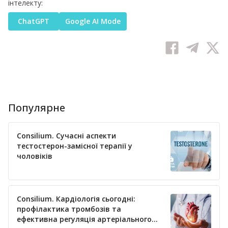
інтелекту:
ChatGPT
Google AI Mode
Популярне
Consilium. Сучасні аспекти
тестостерон-замісної терапії у
чоловіків
Consilium. Кардіологія сьогодні:
профілактика тромбозів та
ефективна регуляція артеріального