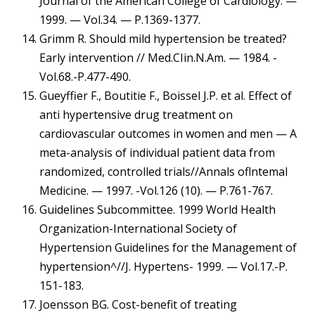
Journal of the American College of Cardiology. —
1999. — Vol.34. — P.1369-1377.
Grimm R. Should mild hypertension be treated?
Early intervention // Med.CIin.N.Am. — 1984. -
Vol.68.-P.477-490.
Gueyffier F., Boutitie F., Boissel J.P. et al. Effect of
anti hypertensive drug treatment on
cardiovascular outcomes in women and men — A
meta-analysis of individual patient data from
randomized, controlled trials//Annals oflntemal
Medicine. — 1997. -Vol.126 (10). — P.761-767.
Guidelines Subcommittee. 1999 World Health
Organization-International Society of
Hypertension Guidelines for the Management of
hypertension^//J. Hypertens- 1999. — Vol.17.-P.
151-183.
Joensson BG. Cost-benefit of treating