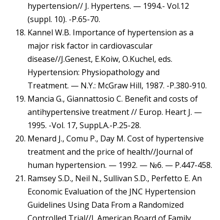
hypertension// J. Hypertens. — 1994.- Vol.12
(suppl. 10). -P.65-70.
Kannel W.B. Importance of hypertension as a
major risk factor in cardiovascular
disease//J.Genest, E.Koiw, O.Kuchel, eds.
Hypertension: Physiopathology and
Treatment. — N.Y.: McGraw Hill, 1987. -P.380-910.
Mancia G., Giannattosio C. Benefit and costs of
antihypertensive treatment // Europ. Heart J. —
1995. -Vol. 17, SuppLA.-P.25-28.
Menard J., Comu P., Day M. Cost of hypertensive
treatment and the price of health//Journal of
human hypertension. — 1992. — №6. — P.447-458.
Ramsey S.D., Neil N., Sullivan S.D., Perfetto Е. An
Economic Evaluation of the JNC Hypertension
Guidelines Using Data From a Randomized
Controlled Trial//J. American Board of Family