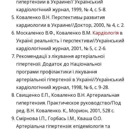
гипертензии в Украине// Український
кардіологічний журнал, 1999, № 4, с. 5-8.
Коваленко В.Н. Перспективы развития
кардиологии в Украине//Доктор, 2000, № 4, с. 2.
Москаленко В.Ф., Коваленко В.М.
Кардіологія
в
Україні: реальність і перспективи//Український
кардіологічний журнал, 2001, № 5, с. 2-6.
Рекомендації з лікування артеріальної
гіпертензії. Додаток до Національної
програми профілактики і лікування
артеріальної гіпертензії в Україні//Український
кардіологічний журнал, 1998, № 6, с. 9-28.
Свищенко Е.П., Коваленко В.Н. Артериальная
гипертензия. Практическое руководство/Под
ред. В.Н. Коваленко. К., Морион, 2001, 528 с.
Смірнова І.П., Горбась І.М., Кваша О.О.
Артеріальна гіпертензія: епідеміологія та