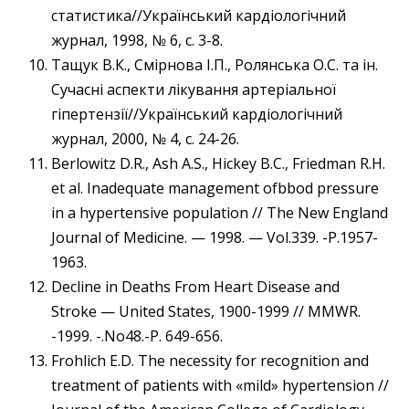
статистика//Український кардіологічний
журнал, 1998, № 6, с. 3-8.
Тащук В.К., Смірнова І.П., Ролянська О.С. та ін.
Сучасні аспекти лікування артеріальної
гіпертензії//Український кардіологічний
журнал, 2000, № 4, с. 24-26.
Berlowitz D.R., Ash A.S., Hickey B.C., Friedman R.H.
et al. Inadequate management ofbbod pressure
in a hypertensive population // The New England
Journal of Medicine. — 1998. — Vol.339. -P.1957-
1963.
Decline in Deaths From Heart Disease and
Stroke — United States, 1900-1999 // MMWR.
-1999. -.No48.-P. 649-656.
Frohlich E.D. The necessity for recognition and
treatment of patients with «mild» hypertension //