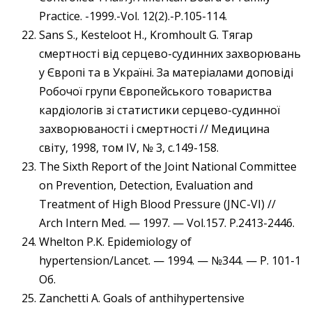
Practice. -1999.-Vol. 12(2).-P.105-114.
Sans S., Kesteloot H., Kromhoult G. Тягар
смертності від серцево-судинних захворювань
у Європі та в Україні. За матеріалами доповіді
Робочої групи Європейського товариства
кардіологів зі статистики серцево-судинної
захворюваності і смертності // Медицина
світу, 1998, том IV, № 3, с.149-158.
The Sixth Report of the Joint National Committee
on Prevention, Detection, Evaluation and
Treatment of High Blood Pressure (JNC-VI) //
Arch Intern Med. — 1997. — Vol.157. P.2413-2446.
Whelton P.K. Epidemiology of
hypertension/Lancet. — 1994. — №344. — P. 101-1
Об.
Zanchetti A. Goals of anthihypertensive