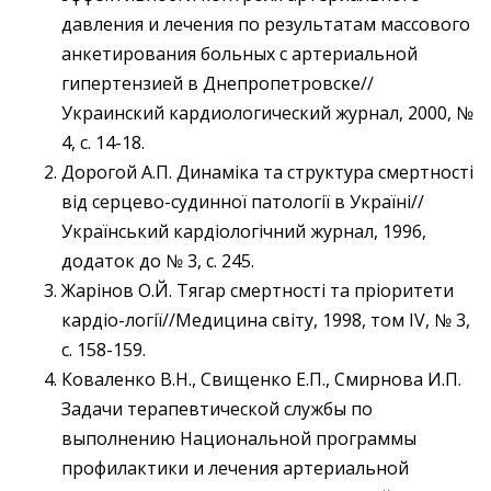
давления и лечения по результатам массового
анкетирования больных с артериальной
гипертензией в Днепропетровске//
Украинский кардиологический журнал, 2000, №
4, с. 14-18.
Дорогой А.П. Динаміка та структура смертності
від серцево-судинної патології в Україні//
Український кардіологічний журнал, 1996,
додаток до № 3, с. 245.
Жарінов О.Й. Тягар смертності та пріоритети
кардіо-логії//Медицина світу, 1998, том IV, № 3,
с. 158-159.
Коваленко В.Н., Свищенко Е.П., Смирнова И.П.
Задачи терапевтической службы по
выполнению Национальной программы
профилактики и лечения артериальной