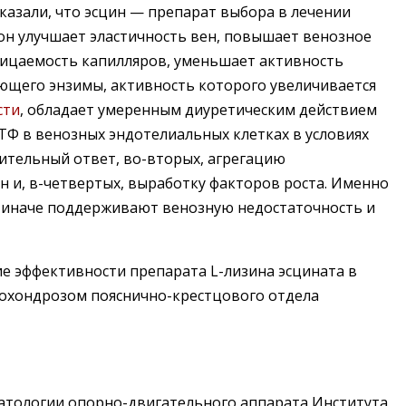
казали, что эсцин — препарат выбора в лечении
он улучшает эластичность вен, повышает венозное
ницаемость капилляров, уменьшает активность
ющего энзимы, активность которого увеличивается
сти
, обладает умеренным диуретическим действием
ТФ в венозных эндотелиальных клетках в условиях
лительный ответ, во-вторых, агрегацию
н и, в-четвертых, выработку факторов роста. Именно
и иначе поддерживают венозную недостаточность и
е эффективности препарата L-лизина эсцината в
охондрозом пояснично-крестцового отдела
патологии опорно-двигательного аппарата Института