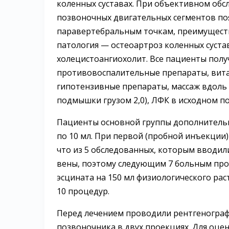
коленных суставах. При объективном об
позвоночных двигательных сегментов по
паравертебральным точкам, преимуществ
патология — остеоартроз коленных суставо
холецистоангиохолит. Все пациенты пол
противовоспалительные препараты, вита
гипотензивные препараты, массаж вдоль 
подмышки грузом 2,0), ЛФК в исходном п
Пациенты основной группы дополнительн
по 10 мл. При первой (пробной инъекции)
что из 5 обследованных, которым вводили
вены, поэтому следующим 7 больным про
эсцината на 150 мл физиологического рас
10 процедур.
Перед лечением проводили рентгенограф
позвоночника в двух проекциях. Для оцен