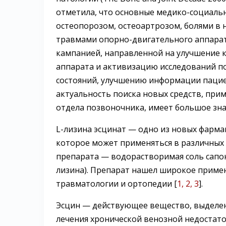
отметила, что основные медико-социаль
остеопорозом, остеоартрозом, болями в
травмами опорно-двигательного аппарат
кампанией, направленной на улучшение 
аппарата и активизацию исследований по
состояний, улучшению информации пацие
актуальность поиска новых средств, при
отдела позвоночника, имеет большое зна
L-лизина эсцинат — одно из новых фарма
которое может применяться в различных
препарата — водорастворимая соль сапон
лизина). Препарат нашел широкое приме
травматологии и ортопедии [
1, 2, 3
].
Эсцин — действующее вещество, выделен
лечения хронической венозной недостат