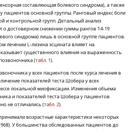
сенсорная составляющая болевого синдрома), а также
у пациентов основной группы. Ранговый индекс боли
ой и контрольной групп. Детальный анализ
л о достоверном снижении суммы рангов 14-19
евого синдрома) лишь в основной группе пациентов.
м лечении L-лизина эсцината влияет на
оказывает существенного влияния на выраженность
позвоночника (
табл. 1
).
воночника у всех пациентов после курса лечения в
еличение показателей теста Шобера у всех
рессе локальной миофиксации. Изменения объема
ника и показателей теста Шобера у пациентов
но не отличались (
табл. 2
).
 принимали возрастные характеристики некоторых
1968). У большинства обследованных пациентов до