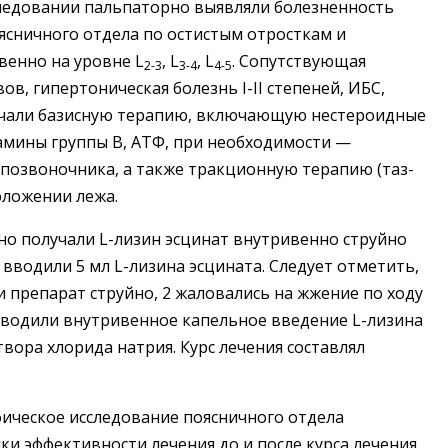
следовании пальпаторно выявляли болезненность
ясничного отдела по остистым отросткам и
енно на уровне L
, L
, L
. Сопутствующая
2-3
3-4
4-5
в, гипертоническая болезнь I-II степеней, ИБС,
учали базисную терапию, включающую нестероидные
мины группы B, АТФ, при необходимости —
позвоночника, а также тракционную терапию (таз-
оложении лежа.
о получали L-лизин эсцинат внутривенно струйно
 вводили 5 мл L-лизина эсцината. Следует отметить,
 препарат струйно, 2 жаловались на жжение по ходу
водили внутривенное капельное введение L-лизина
твора хлорида натрия. Курс лечения составлял
ическое исследование поясничного отдела
ки эффективности лечения до и после курса лечения