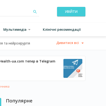
УВІЙТИ
Мультимедіа
Клінічні рекомендації
Дивитися всі
я та нейрохірургія
Health-ua.com тепер в Telegram
очника
Популярне