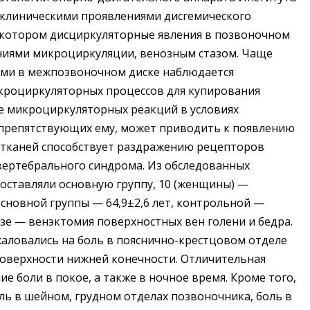
 клиническими проявлениями дисгемического
 котором дисциркуляторные явления в позвоночном
ниями микроциркуляции, венозным стазом. Чаще
иями в межпозвоночном диске наблюдается
икроциркуляторных процессов для купирования
е микроциркуляторных реакций в условиях
 препятствующих ему, может приводить к появлению
к тканей способствует раздражению рецепторов
вертебрального синдрома. Из обследованных
составляли основную группу, 10 (женщины) —
сновной группы — 64,9±2,6 лет, контрольной —
незе — венэктомия поверхностных вен голени и бедра.
жаловались на боль в пояснично-крестцовом отделе
поверхности нижней конечности. Отличительная
е боли в покое, а также в ночное время. Кроме того,
ль в шейном, грудном отделах позвоночника, боль в