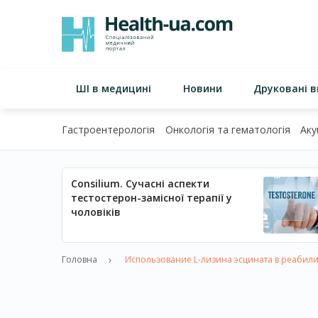
ШІ в медицині
Новини
Друковані 
Гастроентерологія
Онкологія та гематологія
Аку
Consilium. Сучасні аспекти
тестостерон-замісної терапії у
чоловіків
Головна
Использование L-лизина эсцината в реабил