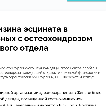
изина эсцината в
ных с остеохондрозом
вого отдела
р, директор Украинского научно-медицинского центра проблем
 остеопороза, заведующий отделом клинической физиологии и
тута геронтологии АМН Украины; О. Б. Шеремет; Институт
емирной организации здравоохранения в Женеве было
ной декады, посвященной костно-мышечной
0–2010). Генеральный директор ВОЗ Гро Х. Брутланд