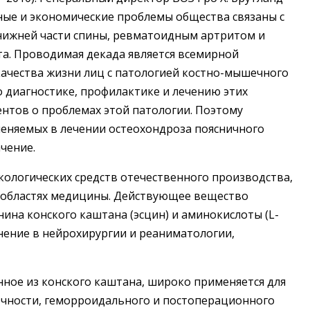
ные и экономические проблемы общества связаны с
 нижней части спины, ревматоидным артритом и
а. Проводимая декада является всемирной
качества жизни лиц с патологией костно-мышечного
 диагностике, профилактике и лечению этих
нтов о проблемах этой патологии. Поэтому
меняемых в лечении остеохондроза поясничного
чение.
кологических средств отечественного производства,
 областях медицины. Действующее вещество
ина конского каштана (эсцин) и аминокислоты (L-
нение в нейрохирургии и реаниматологии,
ное из конского каштана, широко применяется для
очности, геморроидального и постоперационного