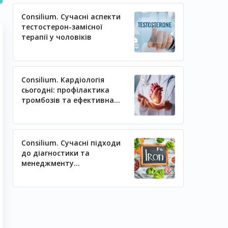
Consilium. Сучасні аспекти
тестостерон-замісної
терапії у чоловіків
Consilium. Кардіологія
сьогодні: профілактика
тромбозів та ефективна
регуляція артеріального
тиску
Consilium. Сучасні підходи
до діагностики та
менеджменту
залізодефіцитних станів