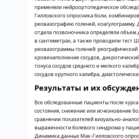
применяли нейроортопедическое обследо
Гилловского опросника боли, комбиниров
реовазографию голеней, коагулограмму. 
отдела позвоночника определяли объем 
в сантиметрах, а также проводили тест 
реовазограммы голеней: реографический
кровенаполнение сосудов, дикротический
тонуса сосудов среднего и мелкого калиб
сосудов крупного калибра, диастолическ
Результаты и их обсужде
Все обследованные пациенты после курс
состояния, снижение или исчезновение б
сравнении показателей визуально-анало
выраженности болевого синдрома у пацие
Динамика данных Мак-Гилловского опрос