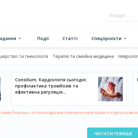
видання
Події
Статті
Спецпроєкти
шерство та гінекологія
Терапія та сімейна медицина
Неврологі
Consilium. Кардіологія сьогодні:
профілактика тромбозів та
ефективна регуляція
артеріального тиску
итации больных с остеохондрозом пояснично-крестцового отдела позвон
ЧИТАТИ ПІЗНІШЕ