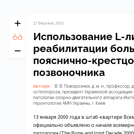
27 березня, 2015
Использование L-л
реабилитации боль
пояснично-крестцо
позвоночника
Автори:
В. В. Поворознюк, д. м. н., профессо
остеопороза, президент Украинской ассоциации
патологии опорно-двигательного аппарата Инсти
геронтологии АМН Украины, г. Киев
13 января 2000 года в штаб-квартире Вс
официально объявлено о начале всемир
патологии (The Bone and Joint Decade 200