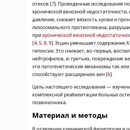
отеков [
7
]. Проведенные исследования по
хронической венозной недостаточности, 
давление, снижает вязкость крови и про
лизосомального протеогликана, разруша
при
хронической венозной недостаточно
[
4, 5, 8, 9
]. Эсцин уменьшает содержание А
гипоксии. Это снижает, во-первых, воспа
нейтрофилов, в-третьих, повреждение ве
эти патогенетические механизмы так ил
способствуют расширению вен [
6
].
Цель настоящего исследования — изучени
комплексной реабилитации больных осте
позвоночника.
Материал и методы
В отделении клинической физиологии и 