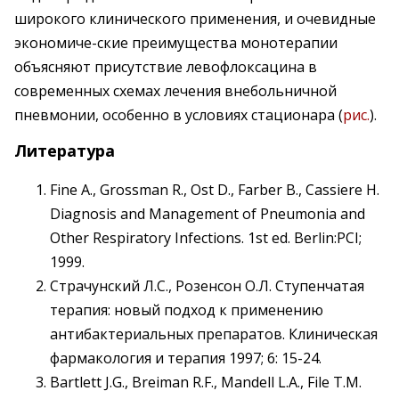
широкого клинического применения, и очевидные
экономиче-ские преимущества монотерапии
объясняют присутствие левофлоксацина в
современных схемах лечения внебольничной
пневмонии, особенно в условиях стационара (
рис.
).
Литература
Fine A., Grossman R., Ost D., Farber B., Cassiere H.
Diagnosis and Management of Pneumonia and
Other Respiratory Infections. 1st ed. Berlin:PCI;
1999.
Страчунский Л.С., Розенсон О.Л. Ступенчатая
терапия: новый подход к применению
антибактериальных препаратов. Клиническая
фармакология и терапия 1997; 6: 15-24.
Bartlett J.G., Breiman R.F., Mandell L.A., File T.M.