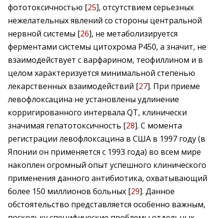
фототоксичностью [
25
], отсутствием серьезных
нежелательных явлений со стороны центральной
нервной системы [
26
], не метаболизируется
ферментами системы цитохрома Р450, а значит, не
взаимодействует с варфарином, теофиллином и в
целом характеризуется минимальной степенью
лекарственных взаимодействий [
27
]. При приеме
левофлоксацина не установлены удлинение
корригированного интервала QT, клинически
значимая гепатотоксичность [
28
]. С момента
регистрации левофлоксацина в США в 1997 году (в
Японии он применяется с 1993 года) во всем мире
накоплен огромный опыт успешного клинического
применения данного антибиотика, охватывающий
более 150 миллионов больных [
29
]. Данное
обстоятельство представляется особенно важным,
поскольку специфические проблемы отдельных