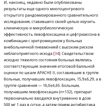
И, наконец, недавно были опубликованы
результаты еще одного многоцентрового
открытого рандомизированного сравнительного
исследования, ставившего своей целью изучить
клиническую и микробиологическую
эффективность левофлоксацина и цефтриаксона в
комбинации с эритромицином у больных
внебольничной пневмонией с высоким риском
неблагоприятного исхода [
34
]. Cвидетельством
исходно тяжелого состояния больных являлись
соответствующие значения итоговой балльной
оценки по шкале APACHE II, составившие в группе
больных, получавших левофлоксацин, 15,9±6,29, а в
группе сравнения — 16,0±6,65. Больным,
получавшим левофлоксацин (n=132), препарат
первоначально вводился внутривенно в дозе
500 мг 1 раз в сутки, а затем прием антибиотика