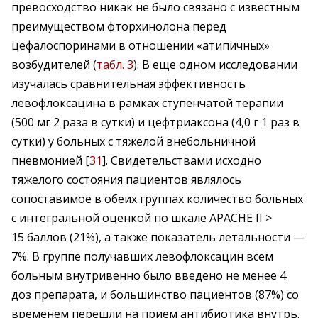
превосходство никак не было связано с известным
преимуществом фторхинолона перед
цефалоспоринами в отношении «атипичных»
возбудителей (
табл. 3
). В еще одном исследовании
изучалась сравнительная эффективность
левофлоксацина в рамках ступенчатой терапии
(500 мг 2 раза в сутки) и цефтриаксона (4,0 г 1 раз в
сутки) у больных с тяжелой внебольничной
пневмонией [
31
]. Свидетельствами исходно
тяжелого состояния пациентов являлось
сопоставимое в обеих группах количество больных
с интегральной оценкой по шкале APACHE II >
15 баллов (21%), а также показатель летальности —
7%. В группе получавших левофлоксацин всем
больным внутривенно было введено не менее 4
доз препарата, и большинство пациентов (87%) со
временем перешли на прием антибиотика внутрь.