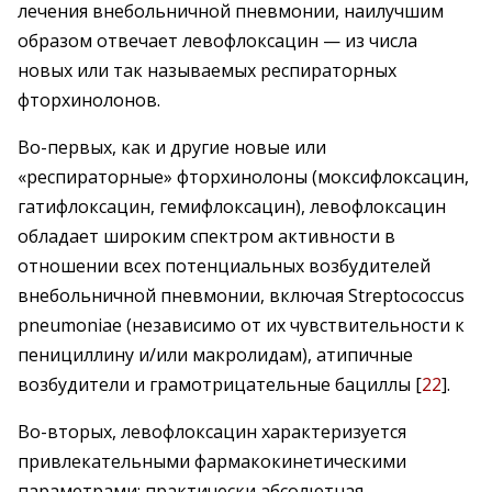
лечения внебольничной пневмонии, наилучшим
образом отвечает левофлоксацин — из числа
новых или так называемых респираторных
фторхинолонов.
Во-первых, как и другие новые или
«респираторные» фторхинолоны (моксифлоксацин,
гатифлоксацин, гемифлоксацин), левофлоксацин
обладает широким спектром активности в
отношении всех потенциальных возбудителей
внебольничной пневмонии, включая Streptococcus
pneumoniae (независимо от их чувствительности к
пенициллину и/или макролидам), атипичные
возбудители и грамотрицательные бациллы [
22
].
Во-вторых, левофлоксацин характеризуется
привлекательными фармакокинетическими
параметрами: практически абсолютная