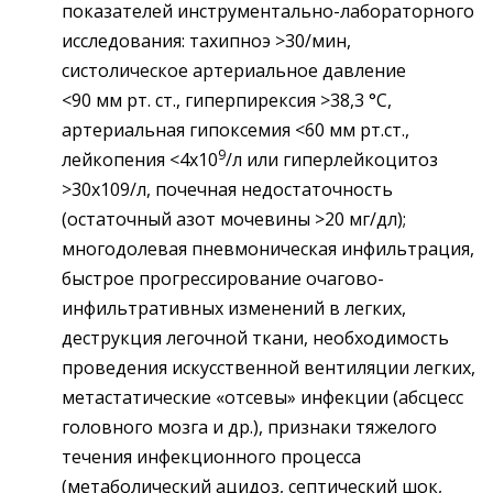
показателей инструментально-лабораторного
исследования: тахипноэ >30/мин,
систолическое артериальное давление
<90 мм рт. ст., гиперпирексия >38,3 °С,
артериальная гипоксемия <60 мм рт.ст.,
9
лейкопения <4х10
/л или гиперлейкоцитоз
>30х109/л, почечная недостаточность
(остаточный азот мочевины >20 мг/дл);
многодолевая пневмоническая инфильтрация,
быстрое прогрессирование очагово-
инфильтративных изменений в легких,
деструкция легочной ткани, необходимость
проведения искусственной вентиляции легких,
метастатические «отсевы» инфекции (абсцесс
головного мозга и др.), признаки тяжелого
течения инфекционного процесса
(метаболический ацидоз, септический шок,