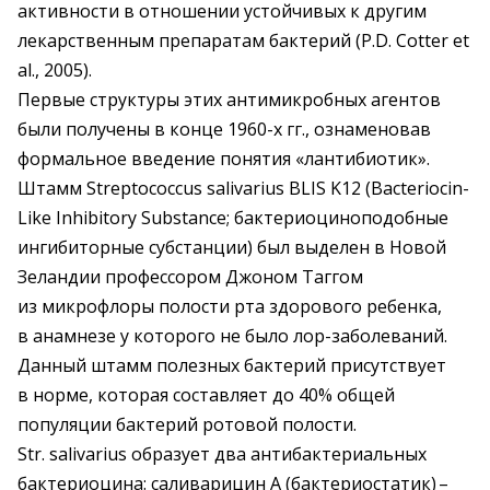
активности в ­отношении устойчивых к другим
лекарственным препаратам бактерий (P.D. Cotter et
al., 2005).
Первые структуры этих антимикробных агентов
были ­получены в конце 1960-х гг., ознаменовав
формальное введение понятия «лантибиотик».
Штамм Streptococcus salivarius BLIS K12 (Bacteriocin-
Like Inhibitory Substance; бактерио­циноподобные
ингибиторные субстанции) был выделен в Новой
Зеландии профессором Джоном Таггом
из микрофлоры полости рта здорового ребенка,
в анамнезе у которого не было лор-заболеваний.
Данный штамм полезных бактерий присутствует
в норме, которая составляет до 40% общей
популяции бактерий ротовой полости.
Str. salivarius образует два антибактериальных
бактериоцина: саливарицин А (бактериостатик) – ​