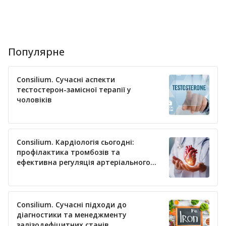
Популярне
Consilium. Сучасні аспекти
тестостерон-замісної терапії у
чоловіків
Consilium. Кардіологія сьогодні:
профілактика тромбозів та
ефективна регуляція артеріального
тиску
Consilium. Сучасні підходи до
діагностики та менеджменту
залізодефіцитних станів