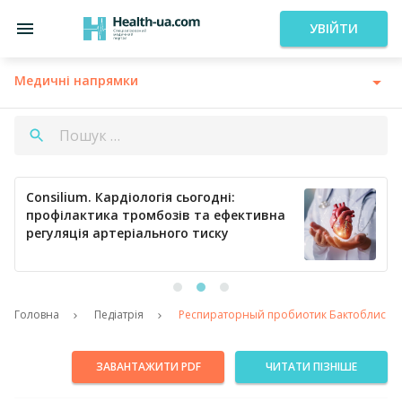
УВІЙТИ
Медичні напрямки
Consilium. Кардіологія сьогодні:
профілактика тромбозів та ефективна
регуляція артеріального тиску
Головна
Педіатрія
Респираторный пробиотик Бактоблис в 
ЗАВАНТАЖИТИ PDF
ЧИТАТИ ПІЗНІШЕ