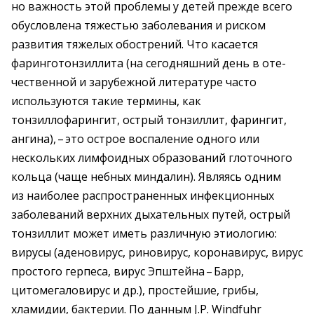
но важность этой проблемы у детей прежде всего
обусловлена тяжестью заболевания и риском
развития тяжелых обострений. Что касается
фаринготонзиллита (на сегодняшний день в оте­
чественной и зарубежной литературе часто
используются такие термины, как
тонзиллофарингит, острый тонзиллит, фарингит,
ангина), – ​это острое воспаление одного или
нескольких лимфоидных образований глоточного
кольца (чаще небных миндалин). Являясь одним
из наиболее распространенных инфекционных
заболеваний верхних дыхательных путей, острый
тонзиллит может иметь различную этиологию:
вирусы (аденовирус, риновирус, коронавирус, вирус
простого герпеса, вирус Эпштейна – ​Барр,
цитомегаловирус и др.), простейшие, грибы,
хламидии, бактерии. По данным J.P. Windfuhr