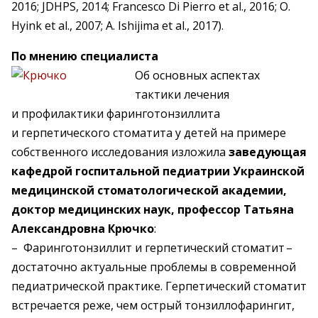
2016; JDHPS, 2014; Francesco Di Pierro et al., 2016; O.
Hyink et al., 2007; A. Ishijima et al., 2017).
По мнению специалиста
Об основных аспектах
тактики лечения
и профилактики фаринго­тонзиллита
и герпетического стоматита у детей на примере
собственного исследования изложила
заведующая
кафедрой госпитальной педиатрии Украинской
медицинской сто­мато­логической академии,
доктор меди­цинских наук, ­профессор Татьяна
Александровна Крючко
:
– Фаринготонзиллит и герпетичес­кий стоматит – ​
достаточно актуальные проблемы в современной
педиатрической практике. Герпетический стоматит
встречается реже, чем острый тонзиллофарингит,