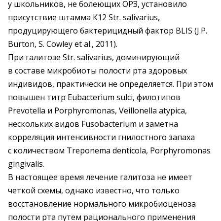
у школьников, не болеющих ОРЗ, установило
присутствие штамма К12 Str. salivarius,
продуцирующего бактерицидный фактор BLIS (J.P.
Burton, S. Cowley et al., 2011).
При галитозе Str. salivarius, доминирующий
в составе мик­робиоты полости рта здоровых
индивидов, практически не определяется. При этом
повышен титр Eubacterium sulci, филотипов
Prevotella и Porphyromonas, Veillonella atypica,
нескольких видов Fusobacterium и заметна
корреляция интенсивности гнилостного запаха
с количеством Treponema denticоla, Porphyromonas
gingivalis.
В настоящее время лечение галитоза не имеет
четкой схемы, однако известно, что только
восстановление нормального микробиоценоза
полости рта путем рационального применения