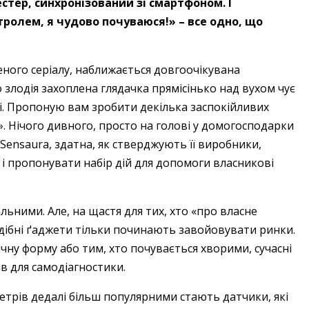
стер, синхронізований зі смартфоном. І
нтролем, я чудово почуваюся!» – все одно, що
еного серіалу, наближається довгоочікувана
о злодія захоплена глядачка прямісінько над вухом чує
і. Пропоную вам зробити декілька заспокійливих
. Нічого дивного, просто на голові у домогосподарки
ensaura, здатна, як стверджують її виробники,
 і пропонувати набір дій для допомоги власникові
льними. Але, на щастя для тих, хто «про власне
подібні ґаджети тільки починають завойовувати ринки.
чну форму або тим, хто почувається хворими, сучасні
ів для самодіагностики.
трів дедалі більш популярними стають датчики, які