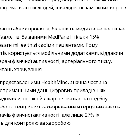
крема в літніх людей, інвалідів, незаможних верств
масштабних проектів, більшість медиків не поспішає
джетів. За даними MedPanel, тільки 15%
аги mHealth зі своїми пацієнтами. Тому
тів користується мобільними додатками, віддаючи
рам фізичної активності, артеріального тиску,
итань харчування.
 представленими HealthMine, значна частина
 отримані ними дані цифрових приладів ніяк
домили, що їхній лікар не зважає на подібну
 або потенційним захворюванням серця визнають
чів фізичної активності, але лише 27% їх
ть для контролю за хворобою.