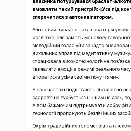
власника
потурбувався браслет-алкоте
вмовляти
такий пристрій: «Усе під ко
сперечатися
з автонавігатором.
Або інший випадок: заключна серія улюбл
розв’язка, але замість монологу головног
мелодійний голос: «Ви занадто знервован
дихальних вправ під медитативну музику»
спрацювала високотехнологічна пов’язка S
«виявляти емоції в режимі реального часу
впоратися з усіма своїми почуттями».
У наш час такі події стають абсолютно реа
здоров’я не турбується і іншим не дає», 
А всім бажаючим підтримувати добру фізи
технології пропонують безліч інших засоб
Окрім традиційних тонометрів та глюкоме