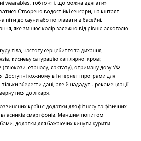
ні wearables, тобто «ті, що можна вдягати»:
гуватися. Створено водостійкі сенсори, на кшталт
жна піти до сауни або поплавати в басейні.
ння, яке змінює колір залежно від рівню алкоголю
у тіла, частоту серцебиття та дихання,
язів, кисневу сатурацію капілярної крові;
в (глюкози, етанолу, лактату), отриману дозу УФ-
я. Доступні кожному в Інтернеті програми для
тільки зберегти дані, але й нададуть рекомендації
ернутися до лікаря.
звинених країн є додатки для фітнесу та фізичних
и власників смартфонів. Меншим попитом
бами, додатки для бажаючих кинути курити