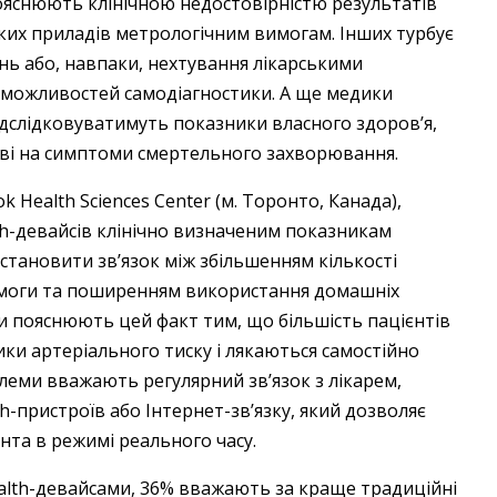
пояснюють клінічною недостовірністю результатів
ких приладів метрологічним вимогам. Інших турбує
нь або, навпаки, нехтування лікарськими
 можливостей самодіагностики. А ще медики
дслідковуватимуть показники власного здоров’я,
яві на симптоми смертельного захворювання.
 Health Sciences Center (м. Торонто, Канада),
h-девайсів клінічно визначеним показникам
становити зв’язок між збільшенням кількості
омоги та поширенням використання домашніх
ки пояснюють цей факт тим, що більшість пацієнтів
ки артеріального тиску і лякаються самостійно
еми вважають регулярний зв’язок з лікарем,
-пристроїв або Інтернет-зв’язку, який дозволяє
та в режимі реального часу.
alth-­девайсами, 36% вважають за краще традиційні