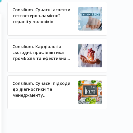
Consilium. Сучасні аспекти
тестостерон-замісної
терапії у чоловіків
Consilium. Кардіологія
сьогодні: профілактика
тромбозів та ефективна
регуляція артеріального
тиску
Consilium. Сучасні підходи
до діагностики та
менеджменту
залізодефіцитних станів