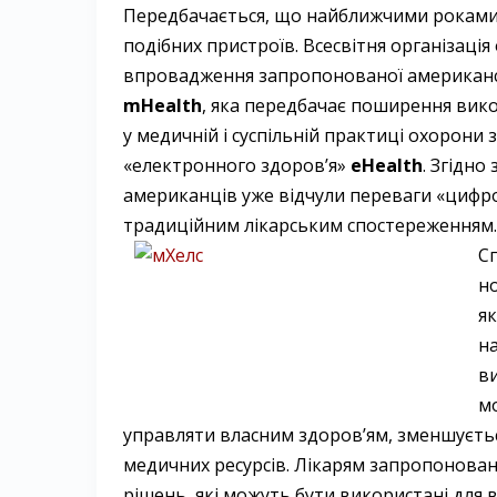
Передбачається, що найближчими роками 
подібних пристроїв. Всесвітня організаці
впровадження запропонованої американс
mHealth
, яка передбачає поширення вико
у медичній і суспільній практиці охорони
«електронного здоров’я»
еHealth
. Згідно
американців уже відчули переваги «цифро
традиційним лікарським спостереженням.
С
н
як
н
в
м
управляти власним здоров’ям, зменшується
медичних ресурсів. Лікарям запропонова
рішень, які можуть бути використані для 