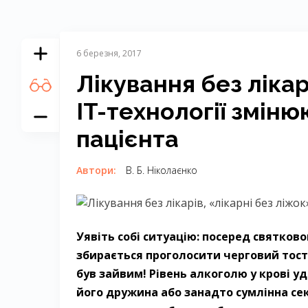
6 березня, 2017
Лікування без лікар
IT-технології зміню
пацієнта
Автори:
В. Б. Ніколаєнко
Уявіть собі ситуацію: посеред святков
збирається
проголосити черговий тост,
був зайвим!
Рівень алкоголю у крові у
його
дружина або занадто сумлінна сек