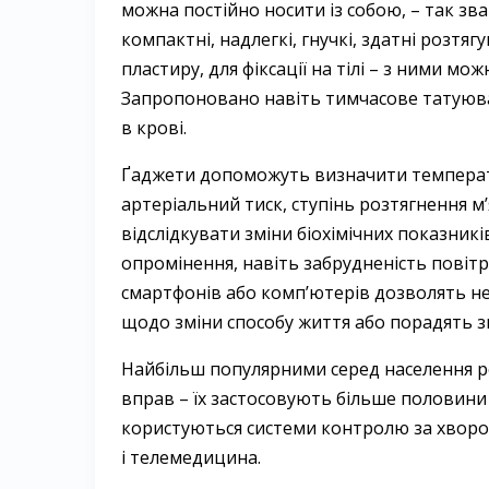
можна постійно носити із собою, – так зва
компактні, надлегкі, гнучкі, здатні розтя
пластиру, для фіксації на тілі – з ними мо
Запропоновано навіть тимчасове татуюва
в крові.
Ґаджети допоможуть визначити температур
артеріальний тиск, ступінь розтягнення м’
відслідкувати зміни біохімічних показникі
опромінення, навіть забрудненість повітр
смартфонів або комп’ютерів дозволять не 
щодо зміни способу життя або порадять зв
Найбільш популярними серед населення ро
вправ – їх застосовують більше половин
користуються системи контролю за хворо
і телемедицина.