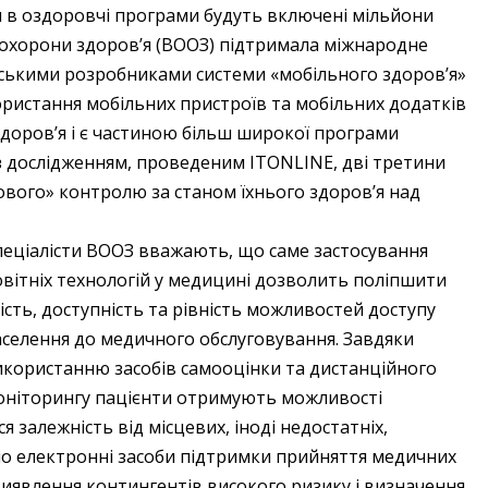
в оздоров­чі програми будуть включені мільйони
я охорони здоров’я (ВООЗ) підтримала міжнародне
ькими розробниками системи «мобільного здоров’я»
ристання мобільних пристроїв та мобільних додатків
 здоров’я і є частиною більш широкої програми
 з дослідженням, проведеним ITONLINE, дві третини
вого» контролю за станом їхнього здоров’я над
пеціалісти ВООЗ вважають, що саме застосування
овітніх технологій у медицині дозволить поліпшити
ість, доступність та рівність можливостей доступу
аселення до медичного обслуговування. Завдяки
икористанню засобів самооцінки та дистанційного
оніторингу пацієнти отримують можливості
 залежність від місцевих, іноді недостатніх,
но електронні засоби підтримки прийняття медичних
виявлення контингентів високого ризику і визначення