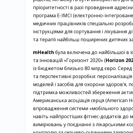
пріоритетності в разі проведення адресни
програма E-IMCI (електронно-інтегроване
медичних працівників спеціально розроб
інструкціями для сортування і лікування 
та терапії найбільш поширених дитячих 
mHealth
була включена до найбільшої в і
та інновацій «Горизонт 2020» (
Horizon 20
із бюджетом близько 80 млрд євро. Серед ї
та перспективні розробки: персоналізація
моделей і засобів для охорони здоров’я,
підтримка можливостей збереження активн
Американська асоціація серця (American H
впровадження системи «мобільного здоров
навіть найпростіших фітнес-додатків до м
вимірювань у поєднанні з лікарськими ко
контролю за серцево-судинними захворюв