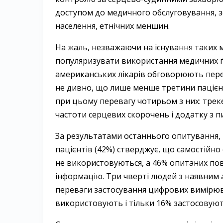
доступом до медичного обслуговування, зо
населення, етнічних меншин.
На жаль, незважаючи на існування таких 
популяризувати використання медичних ґа
американських лікарів обговорюють перев
не дивно, що лише менше третини пацієн
при цьому перевагу чотирьом з них: треке
частоти серцевих скорочень і додатку з п
За результатами останнього опитування,
пацієнтів (42%) стверджує, що самостійно
не використовуються, а 46% опитаних пові
інформацію. Три чверті людей з наявним
переваги застосування цифрових вимірюва
використовують і тільки 16% застосовую