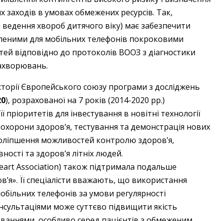
х заходів в умовах обмежених ресурсів. Так,
 ведення хвороб дитячого віку) має забезпечити
леними для мобільних телефонів покроковими
дітей відповідно до протоколів ВООЗ з діагностики
захворювань.
сторії Європейського союзу програми з досліджень
20
), розрахованої на 7 років (2014-2020 рр.)
ї пріоритетів для інвестування в новітні технології
 охорони здоров’я, тестування та демонстрація нових
 поліпшення можливостей контролю здоров’я,
ості та здоров’я літніх людей.
eart Association) також підтримала подальше
’я». Її спеціалісти вважають, що використання
обільних телефонів за умови регулярності
нсультаціями може суттєво підвищити якість
аннями, особливо серед пацієнтів з обмеженим