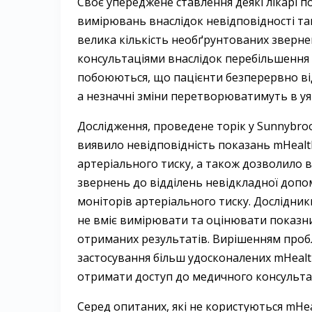
Своє упереджене ставлення деякі лікарі 
вимірювань внаслідок невідповідності та
велика кількість необґрунтованих зверне
консультаціями внаслідок перебільшення
побоюються, що пацієнти безперервно ві
а незначні зміни перетворюватимуть в у
Дослідження, проведене торік у Sunnybrook
виявило невідповідність показань mHealt
артеріального тиску, а також дозволило в
звернень до відділень невідкладної доп
моніторів артеріального тиску. Дослідни
не вміє вимірювати та оцінювати показни
отриманих результатів. Вирішенням пробл
застосування більш удосконалених mHealth
отримати доступ до медичного консультан
Серед опитаних, які не користуються mHe