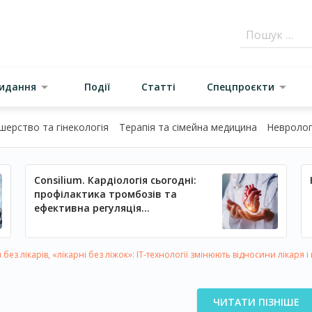
видання
Події
Статті
Спецпроєкти
шерство та гінекологія
Терапія та сімейна медицина
Неврологі
Consilium. Кардіологія сьогодні:
профілактика тромбозів та
ефективна регуляція
артеріального тиску
без лікарів, «лікарні без ліжок»: IT-технології змінюють відносини лікаря і
ЧИТАТИ ПІЗНІШЕ