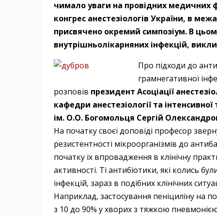
чимало уваги на провідних медичних ф
конгрес анестезіологів України, в меж
присвячено окремий симпозіум. В цьо
внутрішньолікарняних інфекцій, викл
Про підходи до анти
грамнегативної інфек
розповів
президент Асоціації анестезі
кафедри анестезіології та інтенсивної
ім. О.О. Богомольця Сергій Олександро
На початку своєї доповіді професор звер
резистентності мікроорганізмів до антиба
початку їх впровадження в клінічну практ
активності. Ті антибіотики, які колись бу
інфекцій, зараз в подібних клінічних ситуа
Наприклад, застосування пеніциліну на п
з 10 до 90% у хворих з тяжкою пневмоніє