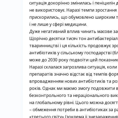
ситуація докорінно змінилась і пеніцилін 
не використовує. Наразі темпи зростання
прискорились, що обумовлено широким т
і не лише у сфері медицини.
Дуже негативний вплив чинить масове зас
Щорічно десятки тисяч тон антибактеріал
тваринництві і ця кількість продовжує зр
антибіотиків у сільському господарстві (б
може до 2030 року подвоїти цей показник
Наразі склалася загрозлива ситуація, кол
препаратів значно відстає від темпів фор
впровадженням нових антибіотиків та роз
років. Однак ми маємо змогу подовжити 
безконтрольного та нераціонального вик
на глобальному рівні. Цього можна досяг
– обмеження потреби в антибіотиках за р
«третього світу» (зокрема її знезараження)