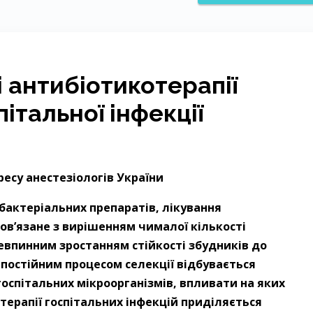
 антибіотикотерапії
італьної інфекції
ресу анестезіологів України
бактеріальних препаратів, лікування
ов’язане з вирішенням чималої кількості
евпинним зростанням стійкості збудників до
з постійним процесом селекції відбувається
оспітальних мікроорганізмів, впливати на яких
терапії госпітальних інфекцій приділяється