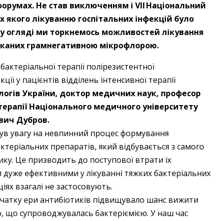
орумах. Не став виключенням і VII Національний
ах якого лікуванню госпітальних інфекцій було
му огляді ми торкнемось можливостей лікування
иканих грамнегативною мікрофлорою.
бактеріальної терапії полірезистентної
ції у пацієнтів відділень інтенсивної терапії
ологів України, доктор медичних наук, професор
 терапії Національного медичного університету
вич Дубров.
нув увагу на невпинний процес формування
ктеріальних препаратів, який відбувається з самого
ику. Це призводить до поступової втрати їх
ли дуже ефективними у лікуванні тяжких бактеріальних
ціях взагалі не застосовують.
очатку ери антибіотиків підвищувало шанс вижити
ю, що супроводжувалась бактеріємією. У наш час