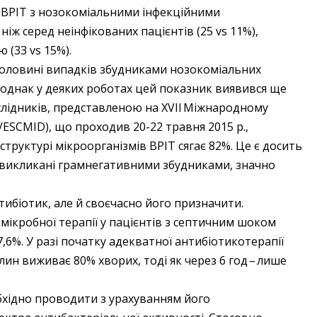
в ВРІТ з нозокоміальними інфекційними
іж серед неінфікованих пацієнтів (25 vs 11%),
 (33 vs 15%).
 половині випадків збудниками нозокоміальних
, однак у деяких роботах цей показник виявився ще
слідників, представленою на XVII Міжнародному
/ESCMID), що проходив 20-22 травня 2015 р.,
труктурі мікроорганізмів ВРІТ сягає 82%. Це є досить
, викликані грамнегативними збудниками, значно
ибіотик, але й своєчасно його призначити.
ікробної терапії у пацієнтів з септичним шоком
,6%. У разі початку адекватної антибіотикотерапії
н виживає 80% хворих, тоді як через 6 год – ​лише
бхідно проводити з урахуванням його