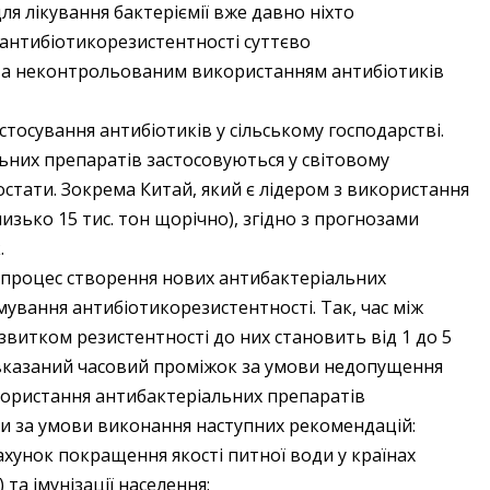
для лікування бактеріємії вже давно ніхто
 антибіотикорезистентності суттєво
а неконтрольованим використанням антибіотиків
тосування антибіотиків у сільському господарстві.
ьних препаратів застосовуються у світовому
остати. Зокрема Китай, який є лідером з використання
лизько 15 тис. тон щорічно), згідно з прогнозами
.
и процес створення нових антибактеріальних
мування антибіотикорезистентності. Так, час між
витком резистентності до них становить від 1 до 5
вказаний часовий проміжок за умови недопущення
ористання антибактеріальних препаратів
ти за умови виконання наступних рекомендацій:
ахунок покращення якості питної води у країнах
 та імунізації населення;