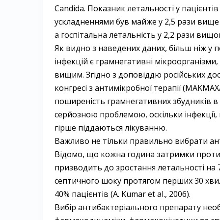
Candida. Показник летальності у пацієнті
ускладненнями був майже у 2,5 рази вище н
а госпітальна летальність у 2,2 рази вищою
Як видно з наведених даних, більш ніж у
інфекцій є грамнегативні мікроорганізми
вищим. Згідно з доповіддю російських до
конгресі з антимікробної терапії (MAKMAX
поширеність грамнегативних збудників в с
серйозною проблемою, оскільки інфекції
гірше піддаються лікуванню.
Важливо не тільки правильно вибрати ант
Відомо, що кожна година затримки протим
призводить до зростання летальності на 7
септичного шоку протягом перших 30 хвили
40% пацієнтів (A. Kumar et al., 2006).
Вибір антибактеріального препарату нео