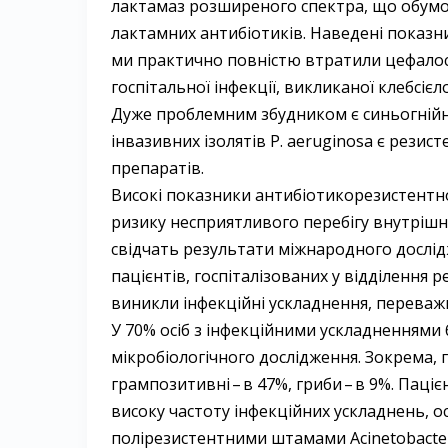
лактамаз розширеного спектра, що обумов
лактамних антибіотиків. Наведені показн
ми практично повністю втратили цефалосп
госпітальної інфекції, викликаної клебсі
Дуже проблемним збудником є синьогнійна
інвазивних ізолятів P. аeruginosa є рези
препаратів.
Високі показники антибіотикорезистентн
ризику несприятливого перебігу внутрішн
свідчать результати міжнародного дослідже
пацієнтів, госпіталізованих у відділення ре
виникли інфекційні ускладнення, переважн
У 70% осіб з інфекційними ускладненнями
мікробіологічного дослідження. Зокрема, 
грампозитивні – ​в 47%, гриби – ​в 9%. Пац
високу частоту інфекційних ускладнень, о
полірезистентними штамами Acinetobacter