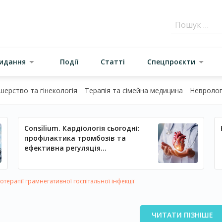
видання
Події
Статті
Спецпроєкти
шерство та гінекологія
Терапія та сімейна медицина
Неврологі
Consilium. Кардіологія сьогодні:
профілактика тромбозів та
ефективна регуляція
артеріального тиску
терапії грамнегативної госпітальної інфекції
ЧИТАТИ ПІЗНІШЕ