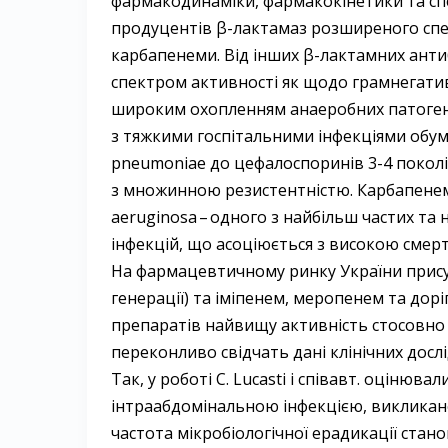
фармакодинаміки, фармакокінетики та спе
продуцентів β-лактамаз розширеного сп
карбапенеми. Від інших β-лактамних ант
спектром активності як щодо грамнегатив
широким охопленням анаеробних патогенів
з тяжкими госпітальними інфекціями обумо
рneumoniae до цефалоспоринів 3-4 поколі
з множинною резистентністю. Карбапенем
аeruginosa – ​одного з найбільш частих та
інфекцій, що асоціюється з високою смерт
На фармацевтичному ринку України прису
генерації) та іміпенем, меропенем та дорі
препаратів найвищу активність стосовно 
переконливо свідчать дані клінічних досл
Так, у роботі С. Lucasti і співавт. оцінюв
інтраабдомінальною інфекцією, викликан
частота мікробіологічної ерадикації стано