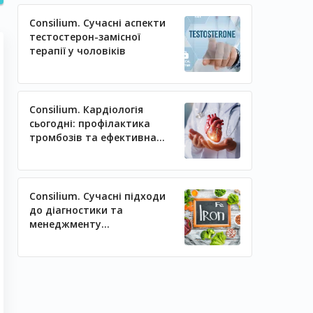
Consilium. Сучасні аспекти
тестостерон-замісної
терапії у чоловіків
Consilium. Кардіологія
сьогодні: профілактика
тромбозів та ефективна
регуляція артеріального
тиску
Consilium. Сучасні підходи
до діагностики та
менеджменту
залізодефіцитних станів