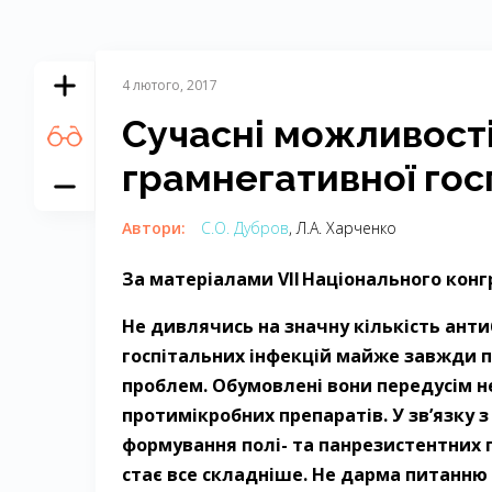
4 лютого, 2017
Сучасні можливості
грамнегативної госп
Автори:
С.О. Дубров
, Л.А. Харченко
За матеріалами VII Національного конг
Не дивлячись на значну кількість анти
госпітальних інфекцій майже завжди п
проблем. Обумовлені вони передусім н
протимікробних препаратів. У зв’язку 
формування полі- та панрезистентних г
стає все складніше. Не дарма питанню 