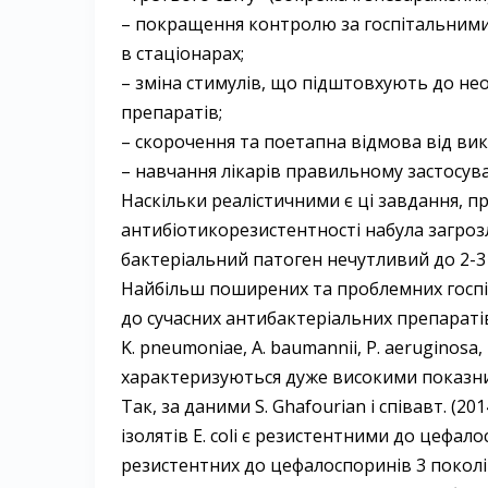
– покращення контролю за госпітальними
в стаціонарах;
– зміна стимулів, що підштовхують до не
препаратів;
– скорочення та поетапна відмова від вик
– навчання лікарів правильному застосув
Наскільки реалістичними є ці завдання, п
антибіотикорезистентності набула загрозл
бактеріальний патоген нечутливий до 2-3 т
Найбільш поширених та проблемних госпі
до сучасних антибактеріальних препаратів о
K. pneumoniae, A. baumannii, P. aeruginosa,
характеризуються дуже високими показни
Так, за даними S. Ghafourian і співавт. (2
ізолятів E. coli є резистентними до цефал
резистентних до цефалоспоринів 3 поколін