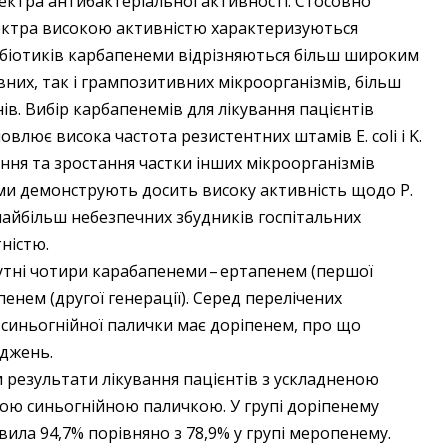
ктра антибактеріальної активності. Стосовно
ектра високою активністю характеризуються
ибіотиків карбапенеми відрізняються більш широким
них, так і грампозитивних мікроорганізмів, більш
. Вибір карбапенемів для лікування пацієнтів
влює висока частота резистентних штамів E. сoli і K.
ння та зростання частки інших мікроорганізмів
и демонструють досить високу активність щодо P.
 найбільш небезпечних збудників госпітальних
ністю.
тні чотири карабапенеми – ​ертапенем (першої
пенем (другої генерації). Серед перелічених
синьогнійної палички має доріпенем, про що
іджень.
али результати лікування пацієнтів з ускладненою
ою синьогнійною паличкою. У групі доріпенему
вила 94,7% порівняно з 78,9% у групі меропенему.