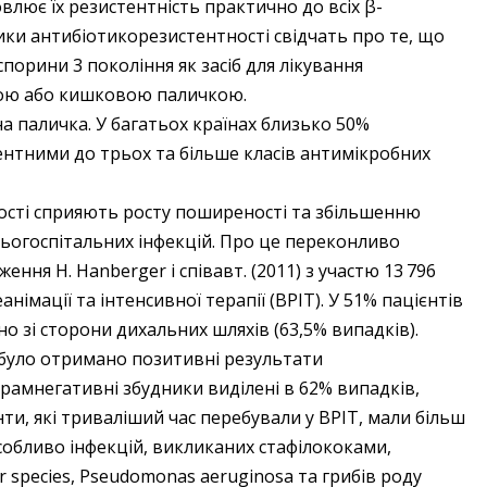
лює їх резистентність практично до всіх β-
ики антибіотикорезистентності свідчать про те, що
орини 3 покоління як засіб для лікування
єлою або кишковою паличкою.
 паличка. У багатьох країнах близько 50%
стентними до трьох та більше класів антимікробних
ості сприяють росту поширеності та збільшенню
ьогоспітальних інфекцій. Про це переконливо
ння H. Hanberger і співавт. (2011) з участю 13 796
анімації та інтенсивної терапії (ВРІТ). У 51% пацієнтів
о зі сторони дихальних шляхів (63,5% випадків).
 було отримано позитивні результати
грамнегативні збудники виділені в 62% випадків,
ієнти, які триваліший час перебували у ВРІТ, мали більш
собливо інфекцій, викликаних стафілококами,
 species, Pseudomonas aeruginosa та грибів роду