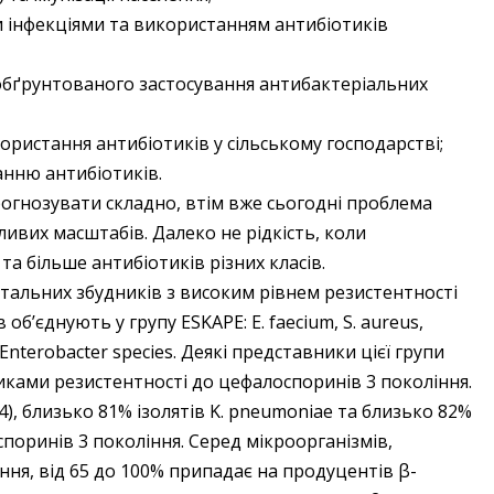
 інфекціями та використанням антибіотиків
обґрунтованого застосування антибактеріальних
ористання антибіотиків у сільському господарстві;
анню антибіотиків.
рогнозувати складно, втім вже сьогодні проблема
ивих масштабів. Далеко не рідкість, коли
а більше антибіотиків різних класів.
тальних збудників з високим рівнем резистентності
б’єднують у групу ESKAPE: E. faecium, S. aureus,
 Enterobacter species. Деякі представники цієї групи
ками резистентності до цефалоспоринів 3 покоління.
014), близько 81% ізолятів K. рneumoniae та близько 82%
оспоринів 3 покоління. Cеред мікроорганізмів,
ня, від 65 до 100% припадає на продуцентів β-