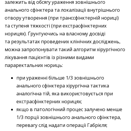
залежить від обсягу ураження зовнішнього
анального сфінктера та локалізації внутрішнього
отвору утворення (при транссфінктерній нориці)
та ступеня тяжкості (при екстрасфінктерних
норицях). Ґрунтуючись на власному досвіді
та результатах проведених клінічних досліджень,
можна запропонувати такий алгоритм хірургічного
лікування пацієнтів із різними видами
параректальних нориць:
при ураженні більше 1/3 зовнішнього
анального сфінктера хірургічна тактика
аналогічна тій, яка використовується при
екстрасфінктерних норицях;
якщо в патологічний процес залучено менше
1/3 порції зовнішнього анального сфінктера,
перевагу слід надати операції Габрієля;