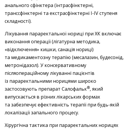
анального сфінктера (інтрасфінктерні,
транссфінктерні та екстрасфінктерні I-IV ступеня
складності).
Лікування параректальної нориці при ХК включає
виконання операції (лігатурна методика,
«відключення» кишки, санація нориці)
та медикаментозну терапію (месалазин, будесонід,
метронідазол). У консервативному
післяопераційному лікуванні пацієнтів
із параректальними норицями широко
®
застосовують препарат Салофальк
, який
випускається в різних лікарських формах
та забезпечує ефективність терапії при будь-якій
локалізації запального процесу.
Хірургічна тактика при параректальних норицях