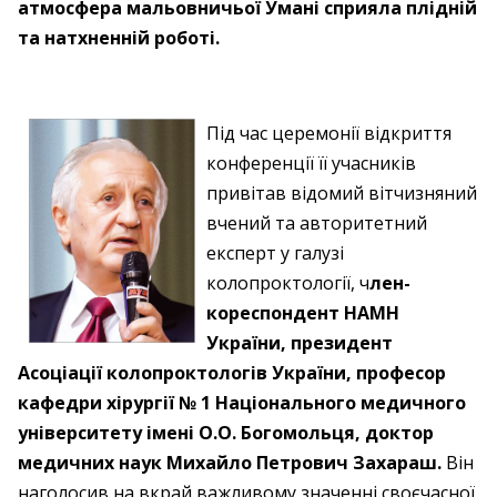
атмосфера мальовничьої Умані сприяла плідній
та натхненній роботі.
Під час церемонії відкриття
конференції її учасників
привітав відомий вітчизняний
вчений та авторитетний
експерт у галузі
колопроктології, ч
лен-
кореспондент НАМН
України, президент
Асоціації колопроктологів України, професор
кафедри хірургії № 1 Національного медичного
університету іменi О.О. Богомольця, доктор
медичних наук Михайло Петрович Захараш.
Він
наголосив на вкрай важливому значенні своєчасної