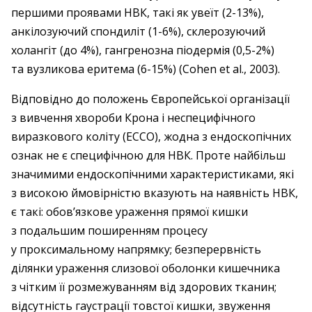
першими проявами НВК, такі як увеїт (2-13%),
анкілозуючий спондиліт (1-6%), склерозуючий
холангіт (до 4%), гангренозна піодермія (0,5-2%)
та вузликова еритема (6-15%) (Cohen et al., 2003).
Відповідно до положень Європейської організації
з вивчення хвороби Крона і неспецифічного
виразкового коліту (ЕССО), жодна з ендоскопічних
ознак не є специфічною для НВК. Проте найбільш
значимими ендоскопічними характеристиками, які
з високою ймовірністю вказують на наявність НВК,
є такі: обов’язкове ураження прямої кишки
з подальшим поширенням процесу
у проксимальному напрямку; безперервність
ділянки ураження слизової оболонки кишечника
з чітким її розмежуванням від здорових тканин;
відсутність гаустрації товстої кишки, звуження