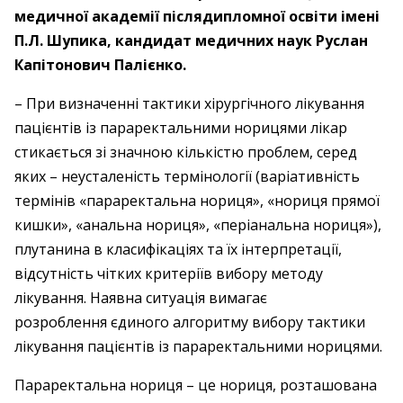
медичної академії післядипломної освіти імені
П.Л. Шупика, кандидат медичних наук Руслан
Капітонович Палієнко.
– При визначенні тактики хірургічного лікування
пацієнтів із параректальними норицями лікар
стикається зі значною кількістю проблем, серед
яких – неусталеність термінології (варіативність
термінів «параректальна нориця», «нориця прямої
кишки», «анальна нориця», «періанальна нориця»),
плутанина в класифікаціях та їх інтерпретації,
відсутність чітких критеріїв вибору методу
лікування. Наявна ситуація вимагає
розроблення єдиного алгоритму вибору тактики
лікування пацієнтів із параректальними норицями.
Параректальна нориця – це нориця, розташована