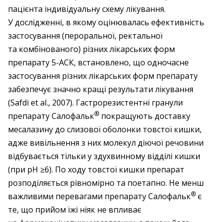
пацієнта індивідуальну схему лікування.
У дослідженні, в якому оцінювалась ефективність
застосування (пероральної, ректальної
та комбінованого) різних лікарських форм
препарату 5-АСК, встановлено, що одночасне
застосування різних лікарських форм препарату
забезпечує значно кращі результати лікування
(Safdi et al., 2007). Гастрорезистентні гранули
®
препарату Салофальк
покращують доставку
месалазину до слизової оболонки товстої кишки,
адже вивільнення з них молекул діючої речовини
відбувається тільки у здухвинному відділі кишки
(при рН ≥6). По ходу товстої кишки препарат
розподіляється рівномірно та поетапно. Не менш
®
важливими перевагами препарату Салофальк
є
те, що прийом їжі ніяк не впливає