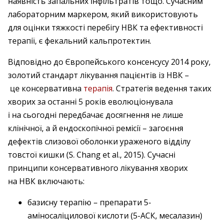
наявність запальних інфільтратів тощо. Сучасним
лабораторним маркером, який використовують
для оцінки тяжкості перебігу НВК та ефективності
терапії, є фекальний кальпротектин.
Відповідно до Європейського консенсусу 2014 року,
золотий стандарт лікування пацієнтів із НВК –
це консервативна
терапія
. Стратегія ведення таких
хворих за останні 5 років еволюціонувала
і на сьогодні передбачає досягнення не лише
клінічної, а й ендоскопічної ремісії – загоєння
дефектів слизової оболонки ураженого відділу
товстої кишки (S. Chang et al., 2015). Сучасні
принципи консервативного лікування хворих
на НВК включають:
базисну терапію – препарати 5-
аміносаліцилової кислоти (5-АСК, месалазин)