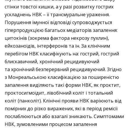
стінки товстої кишки, а у разі розвитку гострих
ускладнень НВК – її трансмуральне ураження.
Порушення імунної відповіді супроводжується
гіперпродукцією багатьох медіаторів запалення:
цитокінів (зокрема фактора некрозу пухлин),
ейкозаноїдів, інтерферонів та ін. За клінічним
перебігом НВК класифікують на: гострий, гострий
блискавичний, хронічний рецидивуючий
та хронічний безперервний рецидивуючий. Згідно
з Монреальською класифікацією за поширеністю
запалення виділяють такі форми НВК, як проктит,
проктосигмоїдит, лівобічний коліт і тотальний
коліт (панколіт). Клінічні прояви НВК варіюють від
помірних до різко виражених, які в період ремісії
послаблюються або взагалі зникають. Симптомами
НВК, зумовленими процесом запалення