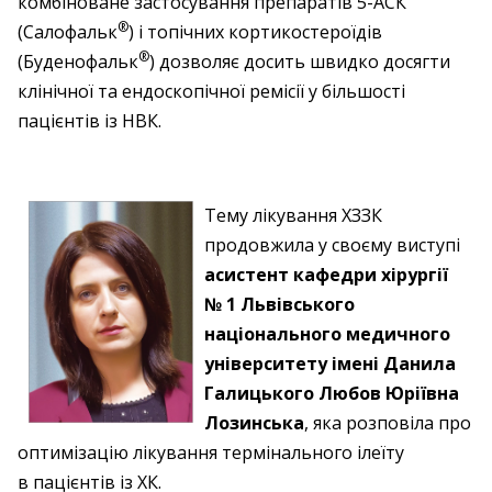
комбіноване застосування препаратів 5-АСК
®
(Салофальк
) і топічних кортикостероїдів
®
(Буденофальк
) дозволяє досить швидко досягти
клінічної та ендоскопічної ремісії у більшості
пацієнтів із НВК.
Тему лікування ХЗЗК
продовжила у своєму виступі
асистент кафедри хірургії
№ 1 Львівського
національного медичного
університету імені Данила
Галицького Любов Юріївна
Лозинська
, яка розповіла про
оптимізацію лікування термінального ілеїту
в пацієнтів із ХК.