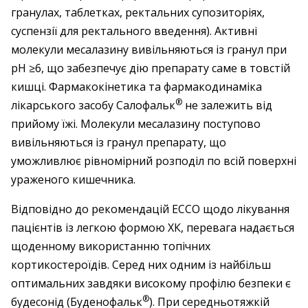
гранулах, таблетках, ректальних супозиторіях,
суспензії для ректального введення). Активні
молекули месалазину вивільняються із гранул при
рН ≥6, що забезпечує дію препарату саме в товстій
кишці. Фармакокінетика та фармакодинаміка
®
лікарського засобу Салофальк
не залежить від
прийому їжі. Молекули месалазину поступово
вивільняються із гранул препарату, що
уможливлює рівномірний розподіл по всій поверхні
ураженого кишечника.
Відповідно до рекомендацій ЕССО щодо лікування
пацієнтів із легкою формою ХК, перевага надається
щоденному використанню топічних
кортикостероїдів. Серед них одним із найбільш
оптимальних завдяки високому профілю безпеки є
®
будесонід (Буденофальк
). При середньотяжкій