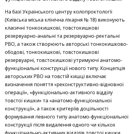
На базі Українського центру колопроктології
(Київська міська клінічна лікарня № 18) виконують
класичні тонкокишкові, товстокишкові
резервуарно-анальні та резервуарно-ректальні
РВО, а також створюють авторські тонкокишково-
ободові, тонкокишкові, товстокишкові
резервуарні, товстокишкові утримуючі анатомо-
функціональні конструкції нового типу. Концепція
авторських РВО на товстій кишці включає
визначення поняття «реконструктивно-відновної
операції», «функціонально-активного відділу
товстої кишки» та «анатомо-функціональної
конструкції», а також критеріїв доцільності
формування певного типу анатомо-функціональної
конструкції після видалення одного чи кількох
функціонально-активних відділів товстої кишки.