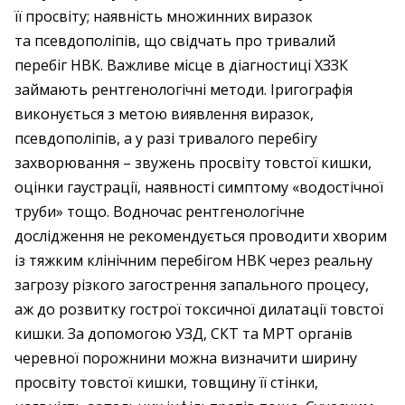
її просвіту; наявність множинних виразок
та псевдополіпів, що свідчать про тривалий
перебіг НВК. Важливе місце в діагностиці ХЗЗК
займають рентгенологічні методи. Іригографія
виконується з метою виявлення виразок,
псевдополіпів, а у разі тривалого перебігу
захворювання – звужень просвіту товстої кишки,
оцінки гаустрації, наявності симптому «водостічної
труби» тощо. Водночас рентгенологічне
дослідження не рекомендується проводити хворим
із тяжким клінічним перебігом НВК через реальну
загрозу різкого загострення запального процесу,
аж до розвитку гострої токсичної дилатації товстої
кишки. За допомогою УЗД, СКТ та МРТ органів
черевної порожнини можна визначити ширину
просвіту товстої кишки, товщину її стінки,