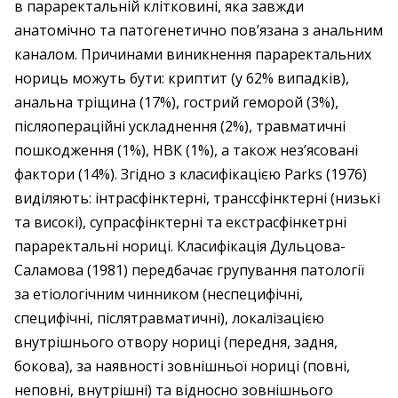
в параректальній клітковині, яка завжди
анатомічно та патогенетично пов’язана з анальним
каналом. Причинами виникнення параректальних
нориць можуть бути: криптит (у 62% випадків),
анальна тріщина (17%), гострий геморой (3%),
післяопераційні ускладнення (2%), травматичні
пошкодження (1%), НВК (1%), а також нез’ясовані
фактори (14%). Згідно з класифікацією Parks (1976)
виділяють: інтрасфінктерні, транссфінктерні (низькі
та високі), супрасфінктерні та екстрасфінкетрні
параректальні нориці. Класифікація Дульцова-
Саламова (1981) передбачає групування патології
за етіологічним чинником (неспецифічні,
специфічні, післятравматичні), локалізацією
внутрішнього отвору нориці (передня, задня,
бокова), за наявності зовнішньої нориці (повні,
неповні, внутрішні) та відносно зовнішнього