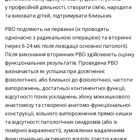
у професійній діяльності, створити сім’ю, народити
та виховати дітей, підтримувати близьких.
РВО поділяють на первинні (їх проводять
одночасно з радикальною операцією) та вторинні
(через 6-24 міс після ліквідації основної патології).
Після виконання вторинних РВО здійснюють оцінку
функціональних результатів. Проведена РВО
визначається як успішна при досягненні:
фізіологічної, або близької до фізіологічної, частоти
випорожнень, достатньої континентної функції,
відсутності пізніх ускладнень збоку міжкишкового
анастомозу та створеної анатомо-функціональної
конструкції, вільного випорожнення прямої кишки
та відсутності патологічних синдромів (або їх
помірної вираженості), зумовлених видаленням
функціонально-активного відділу товстої кишки.