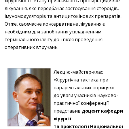
хірургічного етапу призначають протирецидивне
лікування, яке передбачає застосування стероїдів,
імуномодуляторів та антицитокінових препаратів.
Отже, своєчасне консервативне лікування є
необхідним для запобігання ускладненням
термінального ілеїту до і після проведення
оперативних втручань.
Лекцію-майстер-клас
«Хірургічна тактика при
параректальних норицях»
до уваги учасників науково-
практичної конференції
представив
доцент кафедри
хірургії
та проктології Національної