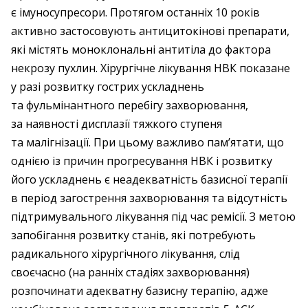
є імуносупресори. Протягом останніх 10 років
активно застосовують антицитокінові препарати,
які містять моноклональні антитіла до фактора
некрозу пухлин. Хірургічне лікування НВК показане
у разі розвитку гострих ускладнень
та фульмінантного перебігу захворювання,
за наявності дисплазії тяжкого ступеня
та малігнізації. При цьому важливо пам’ятати, що
однією із причин прогресування НВК і розвитку
його ускладнень є неадекватність базисної терапії
в період загострення захворювання та відсутність
підтримувального лікування під час ремісії. З метою
запобігання розвитку станів, які потребують
радикального хірургічного лікування, слід
своєчасно (на ранніх стадіях захворювання)
розпочинати адекватну базисну терапію, адже