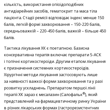
кількість, використання опіоїдоподібних
антидіарейних засобів, гематокрит та маса тіла
пацієнта. Стадії ремісії відповідає індекс менше 150
балів, легкій формі захворювання – 150-220 балів,
середньоважкій – 220-450 балів, важкій – більше 450
балів.
Тактика лікування ХК є поетапною. Базисна
консервативна терапія включає препарати 5-АСК
і топічні кортикостероїди. Другим етапом лікування
є призначення системних кортикостероїдів.
Хірургічні методи лікування застосовують лише
за наявності важкої форми захворювання та у разі
розвитку ускладнень. Препаратом першої лінії
®
терапії ХК зараз є месалазин (Салофальк
), який
представлений на фармацевтичному ринку України
в різних лікарських формах (гастрорезистентних