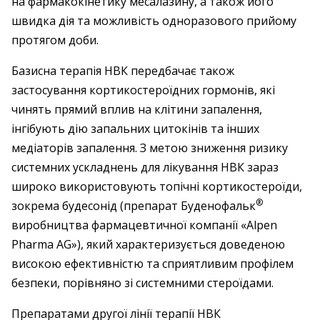
на фармакокінетику месалазину, а також його
швидка дія та можливість одноразового прийому
протягом доби.
Базисна терапія НВК передбачає також
застосування кортикостероїдних гормонів, які
чинять прямий вплив на клітини запалення,
інгібують дію запальних цитокінів та інших
медіаторів запалення. З метою зниження ризику
системних ускладнень для лікування НВК зараз
широко використовують топічні кортикостероїди,
®
зокрема будесонід (препарат Буденофальк
виробництва фармацевтичної компанії «Alpen
Pharma AG»), який характеризується доведеною
високою ефективністю та сприятливим профілем
безпеки, порівняно зі системними стероїдами.
Препаратами другої лінії терапії НВК