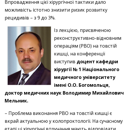
Впровадження цієї хірургічної тактики дало
можливість істотно знизити ризик розвитку
рецидивів – з 9 до 3%.
Із лекцією, присвяченою
реконструктивно-відновним
операціям (РВО) на товстій
кишці, на конференції
виступив
доцент кафедри
хірургії № 1 Національного
медичного університету
імені О.О. Богомольця,
доктор медичних наук Володимир Михайлович
Мельник.
– Проблема виконання РВО на товстій кишці є
вкрай актуальною у колопроктології. На сучасному
етапі ці хірургічні втручання мають відповідати