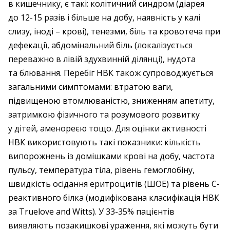
в кишечнику, є такі: колітичний синдром (діарея
до 12-15 разів і більше на добу, наявність у калі
слизу, іноді – крові), тенезми, біль та кровотеча при
дефекації, абдомінальний біль (локалізується
переважно в лівій здухвинній ділянці), нудота
та блювання. Перебіг НВК також супроводжується
загальними симптомами: втратою ваги,
підвищеною втомлюваністю, зниженням апетиту,
затримкою фізичного та розумового розвитку
у дітей, аменореєю тощо. Для оцінки активності
НВК використовують такі показники: кількість
випорожнень із домішками крові на добу, частота
пульсу, температура тіла, рівень гемоглобіну,
швидкість осідання еритроцитів (ШОЕ) та рівень С-
реактивного білка (модифікована класифікація НВК
за Truelovе and Witts). У 33-35% пацієнтів
виявляють позакишкові ураження, які можуть бути