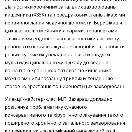
діагностики хронічних запальних захворювань
кишечника (ХЗЗК) та передракових станів лікарями
первинної ланки медичної допомоги. Верифікація
цих діагнозів сімейними лікарями, терапевтами
та лікарями ендоскопічної діагностики дає змогу
розпочати негайне лікування хвороби та запобігти
розвитку тяжких ускладнень. Тільки завдяки
мультидисциплінарному підходу до ведення
пацієнта із хронічною патологією кишечника
можна змінити загальну тривожну тенденцію
стосовно зростання поширеності цих захворювань.
У лекції-майстер-класі М.П. Захараш докладно
розглянув проблематику сучасного
консервативного та хірургічного лікування такого
поширеного хронічного запального захворювання
кишечника, як неспецифічний виразковий коліт