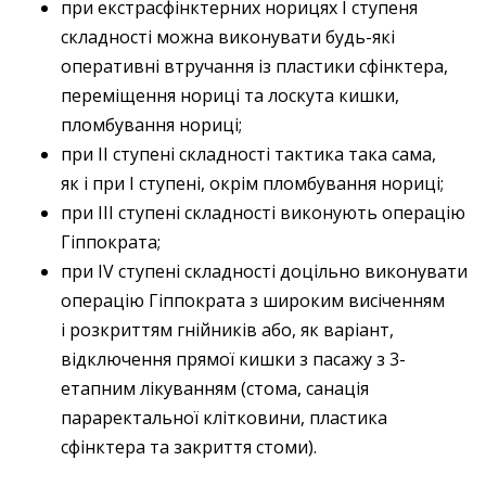
при екстрасфінктерних норицях І ступеня
складності можна виконувати будь-які
оперативні втручання із пластики сфінктера,
переміщення нориці та лоскута кишки,
пломбування нориці;
при ІІ ступені складності тактика така сама,
як і при І ступені, окрім пломбування нориці;
при ІІІ ступені складності виконують операцію
Гіппократа;
при IV ступені складності доцільно виконувати
операцію Гіппократа з широким висіченням
і розкриттям гнійників або, як варіант,
відключення прямої кишки з пасажу з 3-
етапним лікуванням (стома, санація
параректальної клітковини, пластика
сфінктера та закриття стоми).