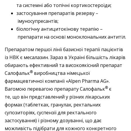
та системні або топічні кортикостероїди;
застосування препаратів резерву –
імуносупресантів;
біологічну антицитокінову терапію –
препарати на основі моноклональних антитіл.
Препаратом першої лінії базисної терапії пацієнтів
із НВК є месалазин. Зараз в Україні більшість лікарів
обирають ефективний та високоякісний препарат
®
Салофальк
виробництва німецької
фармацевтичної компанії «Alpen Pharma AG».
®
Вагомою перевагою препарату Салофальк
є
те, що він представлений у різних лікарських
формах (таблетках, гранулах, ректальних
супозиторіях, суспензії для ректального
застосування) і різному дозуванні, що дає
можливість підібрати для кожного конкретного