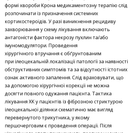
формі хвороби Крона медикаментозну терапію слід
розпочинати із призначення системних
кортикостероїдів. У разі виникнення рецидиву
захворювання у схему лікування включають
антагоністи фактора некрозу пухлин та/або
імуномодулятори. Проведення
хірургічного втручання є обґрунтованим
при ілеоцекальній локалізації патології за наявності
обструктивних симптомів та за відсутності істотних
ознак активного запалення. Слід враховувати, що
за допомогою хірургічної корекції не можна
досягти повного одужання пацієнта. Тактика
лікування ХК у пацієнтів із фіброзною стриктурою
ілеоцекальної ділянки схематично має вигляд
перевернутого трикутника, у якому
першочерговим є проведення операції. Після