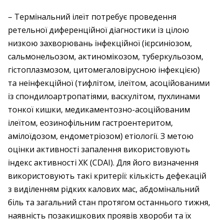
– Термінальний ілеїт потребує проведення
ретельної диференційної діагностики із цілою
низкою захворювань інфекційної (ієрсиніозом,
сальмонельозом, актиномікозом, туберкульозом,
гістоплазмозом, цитомегаловірусною інфекцією)
та неінфекційної (тифлітом, ілеїтом, асоційованими
із спондилоартропатіями, васкулітом, пухлинами
тонкої кишки, медикаментозно-асоційованим
ілеїтом, еозинофільним гастроентеритом,
амілоїдозом, ендометріозом) етіології. З метою
оцінки активності запалення використовують
індекс активності ХК (CDAI). Для його визначення
використовують такі критерії: кількість дефекацій
з виділенням рідких калових мас, абдомінальний
біль та загальний стан протягом останнього тижня,
наявність позакишкових проявів хвороби та їх