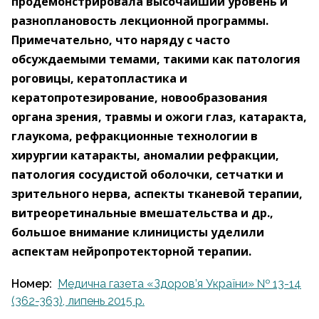
продемонстрировала высочайший уровень и
разноплановость лекционной программы.
Примечательно, что наряду с часто
обсуждаемыми темами, такими как патология
роговицы, кератопластика и
кератопротезирование, новообразования
органа зрения, травмы и ожоги глаз, катаракта,
глаукома, рефракционные технологии в
хирургии катаракты, аномалии рефракции,
патология сосудистой оболочки, сетчатки и
зрительного нерва, аспекты тканевой терапии,
витреоретинальные вмешательства и др.,
большое внимание клиницисты уделили
аспектам нейропротекторной терапии.
Номер:
Медична газета «Здоров’я України» № 13-14
(362-363), липень 2015 p.