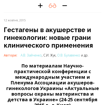
12 жовтня, 2015
Гестагены в акушерстве и
гинекологии: новые грани
клинического применения
Автори:
А.В. Зайченко
, С.И. Жук,
О.В. Булавенко
и др.
По материалам Научно-
практической конференции с
международным участием и
Пленума Ассоциации акушеров-
гинекологов Украины «Актуальные
вопросы охраны материнства и
детства в Украине» (24-25 сентября