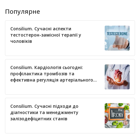
Популярне
Consilium. Сучасні аспекти
тестостерон-замісної терапії у
чоловіків
Consilium. Кардіологія сьогодні:
профілактика тромбозів та
ефективна регуляція артеріального
тиску
Consilium. Сучасні підходи до
діагностики та менеджменту
залізодефіцитних станів