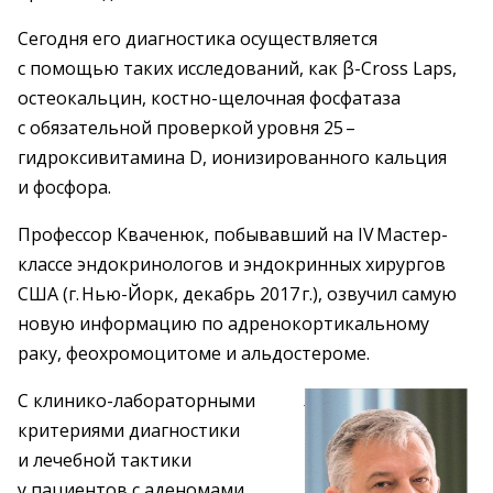
Сегодня его диагностика осуществляется
с помощью таких исследований, как β-Cross Laps,
остеокальцин, костно-щелочная фосфатаза
с обязательной проверкой уровня 25 – ​
гидроксивитамина D, ионизированного кальция
и фосфора.
Профессор Кваченюк, побывавший на ІV Мастер-
классе эндокринологов и эндокринных хирургов
США (г. Нью-Йорк, декабрь 2017 г.), озвучил самую
новую информацию по адренокортикальному
раку, феохромоцитоме и альдостероме.
С клинико-лабораторными
критериями диагностики
и лечебной тактики
у пациентов с аденомами