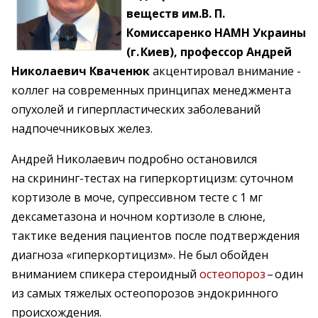
веществ им.В. П.
Комиссаренко НАМН Украины
(г. Киев), профессор Андрей
Николаевич Кваченюк
акцентировал ­внимание ­
коллег на современных принципах менеджмента
опухолей и гиперпластических заболеваний
надпочечниковых желез.
Андрей Николаевич подробно остановился
на скрининг-тестах на гиперкортицизм: суточном
кортизоле в моче, супрессивном тесте с 1 мг
дексаметазона и ночном кортизоле в слюне,
тактике ведения пациентов после подтверждения
диагноза «гиперкортицизм». Не был обойден
вниманием спикера стероидный
остеопороз
– ​один
из самых тяжелых остеопорозов эндокринного
происхождения.