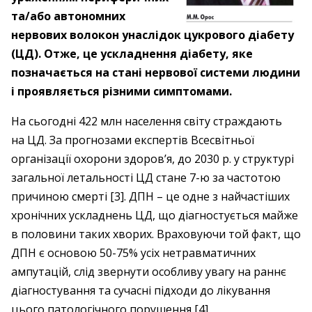
та/або автономних
нервових волокон унаслідок цукрового діабету
(ЦД). Отже, це ускладнення діабету, яке
позначається на стані нервової системи людини
і проявляється різними симптомами.
На сьогодні 422 млн населення світу страждають
на ЦД. За прогнозами експертів Всесвітньої
організації охорони здоров’я, до 2030 р. у структурі
загальної летальності ЦД стане 7-ю за частотою
причиною смерті [3]. ДПН – це одне з найчастіших
хронічних ускладнень ЦД, що діагностується майже
в половини таких хворих. Враховуючи той факт, що
ДПН є основою 50-75% усіх нетравматичних
ампутацій, слід звернути особ­ливу увагу на раннє
діагностування та сучасні підходи до лікування
цього патологічного порушення [4].