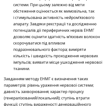
системи. При цьому залежно від мети
обстеження оцінюється як мимовільна, так
і стимульована активність нейром’язового
апарату. Завдяки реєстрації та дослідженню
потенціалів дії периферичних нервів ЕНМГ
дозволяє оцінити здатність м’язових волокон
скорочуватися під впливом
подразнювального фактора; виміряти
кількість і швидкість проходження нервових
імпульсів; виявити місце ушкодження нервової
тканини.
Завданням методу ЕНМГ є визначення таких
параметрів: рівень ураження нервової системи;
давність захворювання; характер процесу
(генералізований/локальний); ступінь втрати
функції; ступінь вираженості денерваційнного