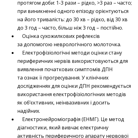
протягом доби: 1-3 рази – рідко, >3 раз – часто;
при виникненні одного епізоду орієнтуються
на його тривалість: до 30 хв – рідко, від 30 хв
до 3 год – часто, більш ніж 3 год – постійно.
Оцінка сухожилкових рефлексів
за допомогою нев­рологічного молоточка.
Електрофізіологічні методи оцінки стану
периферичних нервів використовуються для
виявлення початкових симптомів ДПН
та ознак її прогресування. У клінічних
дослідженнях для оцінки ДПН рекомендується
використання електрофізіологічних методів
як об’єктивних, неінвазивних і досить
надійних.
Електронейроміографія (ЕНМГ). Це метод
діагностики, який вивчає електричну
активність периферичного апарату нервової