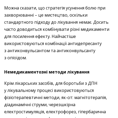
Можна сказати, що стратегія усунення болю при
захворюванні – це мистецтво, оскільки
стандартного підходу до лікування немає. Досить
часто доводиться комбінувати різні медикаменти
для посилення ефекту. Найчастіше
використовуються комбінації антидепресанту
з антиконвульсантом та антиконвульсанту
з опіоїдом.
Немедикаментозні методи лікування
Крім лікарських засобів, для боротьби з ДПН
у лікувальному процесі використовуються
фізіотерапевтичні методи, як-от: магнітотерапія,
діадинамічні струми, черезшкірна
електростимуляція, електрофорез, гіпербарична