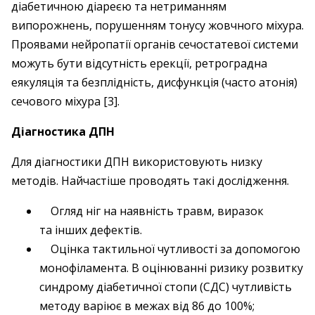
діабетичною діареєю та нетриманням
випорожнень, порушенням тонусу жовчного міхура.
Проявами нейропатії органів сечостатевої системи
можуть бути відсутність ерекції, ретроградна
еякуляція та безплідність, дисфункція (часто атонія)
сечового міхура [3].
Діагностика ДПН
Для діагностики ДПН використовують низку
методів. Найчастіше проводять такі дослідження.
Огляд ніг на наявність травм, виразок
та інших дефектів.
Оцінка тактильної чутливості за допомогою
монофіламента. В оцінюванні ризику розвитку
синдрому діабетичної стопи (СДС) чутливість
методу варіює в межах від 86 до 100%;