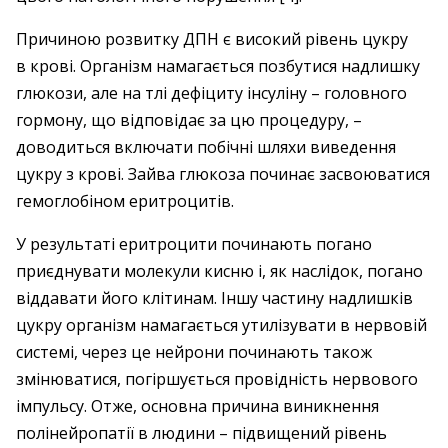
Причиною розвитку ДПН є високий рівень цукру
в крові. Організм намагається позбутися надлишку
глюкози, але на тлі дефіциту інсуліну – головного
гормону, що відповідає за цю процедуру, –
доводиться включати побічні шляхи виведення
цукру з крові. Зайва глюкоза починає засвоюватися
гемоглобіном еритроцитів.
У результаті еритроцити починають погано
приєднувати молекули кисню і, як наслідок, погано
віддавати його клітинам. Іншу частину надлишків
цукру організм намагається утилізувати в нервовій
системі, через це нейрони починають також
змінюватися, погіршується провідність нервового
імпульсу. Отже, основна причина виникнення
полінейропатії в людини – підвищений рівень