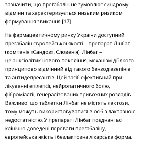
зазначити, що прегабалін не зумовлює синдрому
відміни та характеризується низьким ризиком
формування звикання [17].
На фармацевтичному ринку України доступний
прегабалін європейської якості – препарат Лінбаг
(компанія «Сандоз», Словенія). Лінбаг –
це анксіолітик нового покоління, механізм дії якого
принципово відмінний від такого бензодіазепінів
та антидепресантів. Цей засіб ефективний при
лікуванні епілепсії, нейропатичного болю,
фіброміалгії, генералізованих тривожних розладів.
Важливо, що таблетки Лінбаг не містять лактози,
тому можуть використовуватися в осіб з лактазною
недостатністю. У препараті Лінбаг поєднані всі
клінічно доведені переваги прегабаліну,
європейська якість і безлактозна лікарська форма.