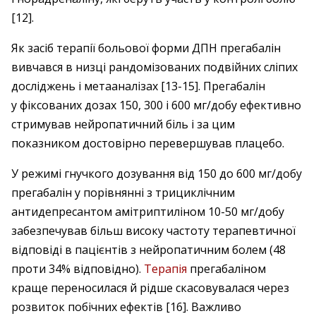
[12].
Як засіб терапії больової форми ДПН прегабалін
вивчався в низці рандомізованих подвійних сліпих
досліджень і метааналізах [13-15]. Прегабалін
у фіксованих дозах 150, 300 і 600 мг/добу ефективно
стримував нейропатичний біль і за цим
показником достовірно перевершував плацебо.
У режимі гнучкого дозування від 150 до 600 мг/добу
прегабалін у порівнянні з трициклічним
антидепресантом амітриптиліном 10-50 мг/добу
забезпечував більш високу частоту терапевтичної
відповіді в пацієнтів з нейропатичним болем (48
проти 34% відповідно).
Терапія
прегабаліном
краще переносилася й рідше скасовувалася через
розвиток побічних ефектів [16]. Важливо