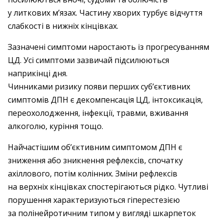
у литкових м’язах. Частину хворих турбує відчуття
слабкості в нижніх кінцівках.
Зазначені симптоми наростають із прогресуванням
ЦД. Усі симптоми зазвичай підсилюються
наприкінці дня.
Чинниками ризику появи перших суб’єктивних
симп­томів ДПН є декомпенсація ЦД, інтоксикація,
переохолодження, інфекції, травми, вживання
алкоголю, куріння тощо.
Найчастішим об’єктивним симптомом ДПН є
зниження або зникнення рефлексів, спочатку
ахіллового, потім колінних. Зміни рефлексів
на верхніх кінцівках спостерігаються рідко. Чутливі
порушення характеризуються гіперестезією
за полінейротичним типом у вигляді шкарпеток