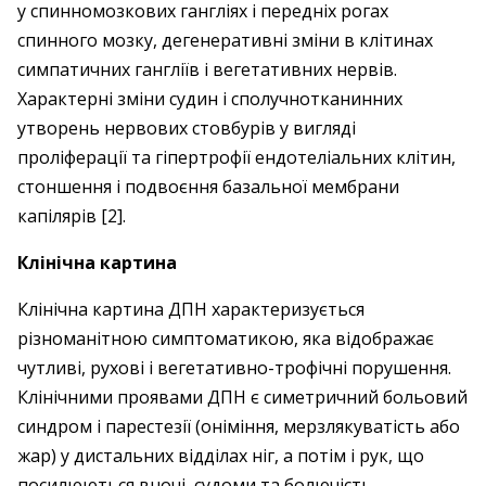
у спинномозкових гангліях і передніх рогах
спинного мозку, дегенеративні зміни в клітинах
симпатичних гангліїв і вегетативних нервів.
Характерні зміни судин і сполучнотканинних
утворень нервових стовбурів у вигляді
проліферації та гіпертрофії ендотеліальних клітин,
стоншення і подвоєння базальної мембрани
капілярів [2].
Клінічна картина
Клінічна картина ДПН характеризується
різноманітною симптоматикою, яка відображає
чутливі, рухові і вегетативно-трофічні порушення.
Клінічними проявами ДПН є симетричний больовий
синдром і парестезії (оніміння, мерзлякуватість або
жар) у дистальних відділах ніг, а потім і рук, що
посилюються вночі, судоми та болючість