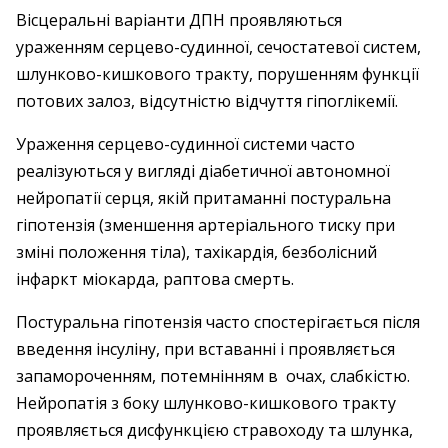
Вісцеральні варіанти ДПН проявляються
ураженням серцево-судинної, сечостатевої систем,
шлунково-кишкового тракту, порушенням функції
потових залоз, відсутністю відчуття гіпоглікемії.
Ураження серцево-судинної системи часто
реалізуються у вигляді діабетичної автономної
нейропатії серця, якій притаманні постуральна
гіпотензія (зменшення артеріального тиску при
зміні положення тіла), тахікардія, безболісний
інфаркт міокарда, раптова смерть.
Постуральна гіпотензія часто спостерігається після
введення інсуліну, при вставанні і проявляється
запамороченням, потемнінням в очах, слабкістю.
Нейропатія з боку шлунково-кишкового тракту
проявляється дисфункцією стравоходу та шлунка,