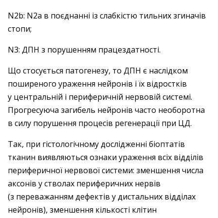
N2b: N2a в поєднанні із слабкістю тильних згиначів
стопи;
N3: ДПН з порушенням працездатності.
Що стосується патогенезу, то ДПН є наслідком
поширеного ураження нейронів і їх відростків
у центральній і периферичній нервовій системі.
Прогресуюча загибель нейронів часто необоротна
в силу порушення процесів регенерації при ЦД.
Так, при гістологічному дослідженні біоптатів
тканин виявляються ознаки ураження всіх відділів
периферичної нервової системи: зменшення числа
аксонів у стволах периферичних нервів
(з переважанням дефектів у дистальних відділах
нейронів), зменшення кількості клітин