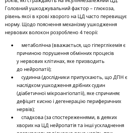
років, які страждають на інсуліннезалежний ЦД.
Головний ушкоджувальний фактор – глюкоза,
рівень якої в крові хворого на ЦД часто перевищує
норму. Щодо пояснення механізму ушкодження
нервових волокон розроблено 4 теорії:
метаболічна (вважається, що гіперглікемія є
причиною порушення обмінних процесів
у нервових клітинах, яке призводить
до нейропатії);
судинна (дослідники припускають, що ДПН є
наслідком ушкодження дрібних судин
(діабетичної мікроангіопатії), яке спричиняє
дефіцит кисню і дегенерацію периферичних
нервів);
спадкова (за спостереженнями, в деяких
хворих на ЦД нейропатія та інші ускладнення