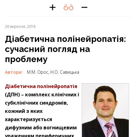
26 вересня, 2018
Діабетична полінейропатія:
сучасний погляд на
проблему
Автори:
М.М. Орос, Н.О. Савицька
Діабетична полінейропатія
(ДПН) – комплекс клінічних і
субклінічних синдромів,
кожний з яких
характеризується
дифузним або вогнищевим
ураженням периферичних