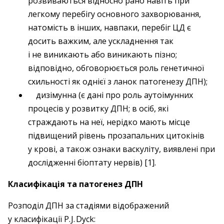
розвиваються відносно рано навіть при
легкому перебігу основного захворювання,
натомість в інших, навпаки, перебіг ЦД є
досить важким, але ускладнення так
і не виникають або виникають пізно;
відповідно, обговорюється роль генетичної
схильності як однієї з ланок патогенезу ДПН);
дизімунна (є дані про роль аутоімунних
процесів у розвитку ДПН; в осіб, які
страждають на неї, нерідко мають місце
підвищений рівень прозапальних цитокінів
у крові, а також ознаки васкуліту, виявлені при
дослідженні біоптату нервів) [1].
Класифікація та патогенез ДПН
Розподіл ДПН за стадіями відображений
у класифікації P. J. Dyck: