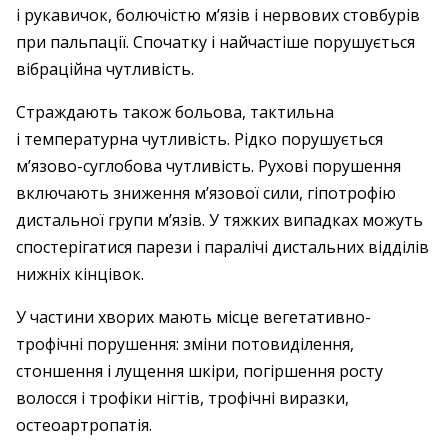
і рукавичок, болючістю м’язів і нер­вових стовбурів
при пальпації. Спочатку і найчастіше порушується
вібраційна чутливість.
Страждають також больова, тактильна
і температурна чутливість. Рідко порушується
м’язово-суглобова чутливість. Рухові порушення
включають зниження м’язової сили, гіпотрофію
дистальної групи м’язів. У тяжких випадках можуть
спостерігатися парези і паралічі дистальних відділів
нижніх кінцівок.
У частини хворих мають місце вегетативно-
трофічні порушення: зміни потовиділення,
стоншення і лущення шкіри, погіршення росту
волосся і трофіки нігтів, трофічні виразки,
остеоартропатія.