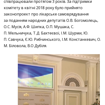
співпрацювали протягом 3 років. За підтримки
комітету в квітні 2018 року було прийнято
законопроект про лікарське самоврядування
за поданням народних депутатів О. В. Богомолець,
О. С. Мусія, А. Ф. Шипка, О. П. Мушака, С.
П. Мельничука, Т. Д. Бахтеєвої, І. М. Шурми, Ю.
П. Савчука, Є. Ю. Рибчинського, І. М. Констанкевич, О.
М. Біловола, В.О Дубіля.