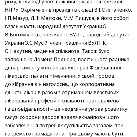
року, коли відбулося важливе засідання президії
НЛРУ. Окрім членів президії в складі В. І. Степаненко,
І. П. Мазур, Л. Ф. Матюхи, М. М. Тищука, в його роботі
взяли участь народний депутат України О.
В. Богомолець, президент ВУЛТ, народний депутат
України О. С. Мусій, член правління ВУЛТ К.
О. Надутий, медична спільнота. Також було
запрошено Домена Поднера, політичного радника
департаменту міжнародних справ Федеральної
лікарської палати Німеччини. У своїй промові
до зібрання він наголосив, що корпоративна
єдність лікарів разом з отриманням властивих
ліберальній професійні спільноті повноважень
і відповідальності – це неодмінна умова розвитку
галузі охорони здоров’я задля якнайповнішого
забезпечення потреб як суспільства загалом, так
і окремого громадянина. При цьому мають бути