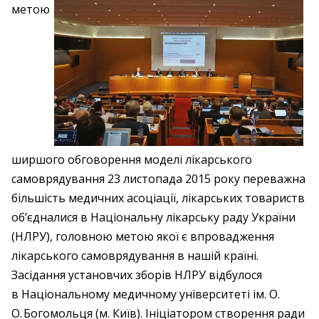
метою
ширшого обговорення моделі лікарського
самоврядування 23 листопада 2015 року переважна
більшість медичних асоціації, лікарських товариств
об’єдналися в Національну лікарську раду України
(НЛРУ), головною метою якої є впровадження
лікарського самоврядування в нашій країні.
Засідання установчих зборів НЛРУ відбулося
в Національному медичному університеті ім. О.
О. Богомольця (м. Київ). Ініціатором створення ради