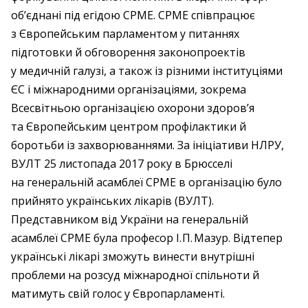
об’єднані під егідою CPME. CPME співпрацює
з Європейським парламентом у питаннях
підготовки й обговорення законопроектів
у медичній галузі, а також із різними інституціями
ЄС і міжнародними організаціями, зокрема
Всесвітньою організацією охорони здоров’я
та Європейським центром профілактики й
боротьби із захворюваннями. За ініціативи НЛРУ,
ВУЛТ 25 листопада 2017 року в Брюсселі
на генеральній асамблеї СРМЕ в організацію було
прийнято українських лікарів (ВУЛТ).
Представником від України на генеральній
асамблеї СРМЕ була професор І. П. Мазур. Відтепер
українські лікарі зможуть винести внутрішні
проблеми на розсуд міжнародної спільноти й
матимуть свій голос у Європарламенті.