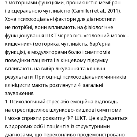
з моторними функціями, проникністю мембран
і вісцеральною чутливістю (Camilleri et al., 2011).
Хоча психосоціальні фактори для діа­гностики
не потрібні, вони впливають на фізіологічне
функціонування ШКТ через вісь «головний мозок – ​
кишечник» (моторика, чутливість, бар’єрна
функція), є модуляторами болю і симптомів
поведінки пацієнта і в кінцевому підсумку
впливають на вибір лікування та клінічні
результати. При оцінці психосоціальних чинників
клініцисти мають розглянути 4 загальні
зауваження.
1. Психологічний стрес або емоційна відповідь
на стрес підсилює шлунково-кишкові симптоми
і може сприяти розвитку ФР ШКТ. Це відбувається
в здорових осіб і пацієнтів із структурними
діагнозами, що переконливо продемонстровано