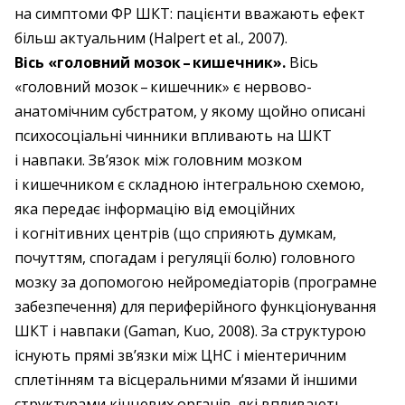
на симптоми ФР ШКТ: пацієнти вважають ефект
більш актуальним (Halpert et al., 2007).
Вісь «головний мозок – ​кишечник».
Вісь
«головний мозок – ​кишечник» є нервово-
анатомічним субстратом, у якому щойно описані
психосоціальні чинники впливають на ШКТ
і навпаки. Зв’язок між головним мозком
і кишечником є складною інтегральною схемою,
яка передає інформацію від емоційних
і когнітивних центрів (що сприяють думкам,
почуттям, спогадам і регуляції болю) головного
мозку за допомогою нейромедіаторів (програмне
забезпечення) для периферійного функціонування
ШКТ і навпаки (Gaman, Kuo, 2008). За структурою
існують прямі зв’язки між ЦНС і міентеричним
сплетінням та вісцеральними м’язами й іншими
структурами кінцевих органів, які впливають