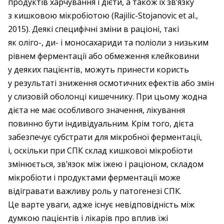
продуктів харчування і дієти, а також їх зв’язку
з кишковою мікробіотою (Rajilic-Stojanovic et al.,
2015). Деякі специфічні зміни в раціоні, такі
як оліго-, ди- і моносахариди та поліоли з низьким
рівнем ферментації або обмеження клейковини
у деяких пацієнтів, можуть принести користь
у результаті зниження осмотичних ефектів або змін
у слизовій оболонці кишечнику. При цьому жодна
дієта не має особливого значення, лікування
повинно бути індивідуальним. Крім того, дієта
забезпечує субстрати для мікробної ферментації,
і, оскільки при СПК склад кишкової мікробіоти
змінюється, зв’язок між їжею і раціоном, складом
мікробіоти і продуктами ферментації може
відігравати важливу роль у патогенезі СПК.
Це варте уваги, адже існує невідповідність між
думкою пацієнтів і лікарів про вплив їжі