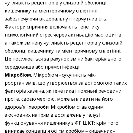
чутливість рецепторів у слизовій оболонці
кишечнику та міентеричному сплетінні,
забезпечуючи вісцеральну гіперчутливість.
Фактори сприяння включають генетику,
психологічний стрес через активацію мастоцитів,
а також змінену чутливість рецепторів у слизовій
оболонці кишечнику та міентеричному сплетінні.
Це посилюється за рахунок зміни бактеріального
середовища або прямої інфекції.
Мікробіом.
Мікробіом – ​сукупність мік­
роорганізмів, що утворюється за допомогою таких
факторів хазяїна, як генетика і поживні речовини,
проте, своєю чергою, може впливати на його
здоров’я і хвороби. Мікробіом став одним
з основних напрямів досліджень у галузі
функціонування кишечнику з ФР ШКТ; крім того,
виникає концепція осі «мікробіом – ​кишечник – ​