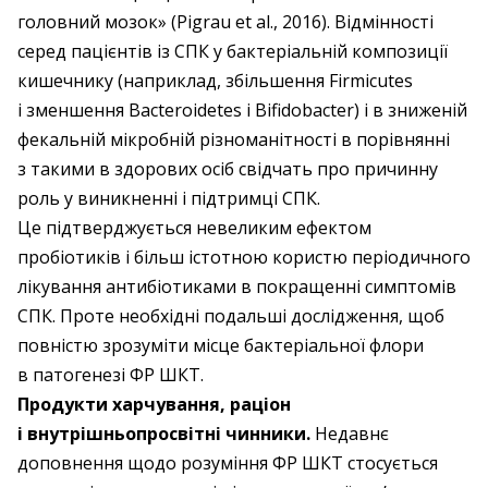
головний мозок» (Pigrau et al., 2016). Відмінності
серед пацієнтів із СПК у бактеріальній композиції
кишечнику (наприклад, збільшення Firmicutes
і зменшення Bacteroidetes і Bifidobacter) і в зниженій
фекальній мікробній різноманітності в порівнянні
з такими в здорових осіб свідчать про причинну
роль у виникненні і підтримці СПК.
Це підтверджується невеликим ефектом
пробіотиків і більш істотною користю періодичного
лікування антибіотиками в покращенні симптомів
СПК. Проте необхідні подальші дослідження, щоб
повністю зрозуміти місце бактеріальної флори
в патогенезі ФР ШКТ.
Продукти харчування, раціон
і внутрішньопросвітні чинники.
Недавнє
доповнення щодо розуміння ФР ШКТ стосується