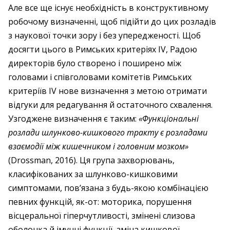
Але все ще існує необхідність в конструктивному
робочому визначенні, щоб підійти до цих розладів
з наукової точки зору і без упередженості. Щоб
досягти цього в Римських критеріях IV, Радою
директорів було створено і поширено між
головами і співголовами комітетів Римських
критеріїв IV нове визначення з метою отри­мати
відгуки для редагування й остаточного схвалення.
Узгоджене визначення є таким:
«Функціональні
розлади шлунково-кишкового тракту є розладами
взаємодії між кишечником і головним мозком»
(Drossman, 2016). Ця група захворювань,
класифікованих за шлунково-кишковими
симптомами, пов’язана з будь-якою комбінацією
певних функцій, як-от: моторика, порушення
вісцеральної гіперчутливості, змінені слизова
оболонка й імунні функції, зміна кишкової