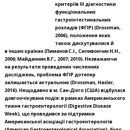
критеріїв III діагностики
функціональних
гастроінтестинальних
розладів (ФГІР) (Drossman,
2006), положення яких
також дискутувалися й
в інших країнах (Пиманов С. І., Силивончик Н. Н.,
2006; Майданник В. Г., 2007; 2010). Незважаючи
на результати проведених численних
досліджень, проблема ФГІР дотепер
залишається актуальною (Drossman, Hasler,
2016). Нещодавно
в м. Сан-Дієго (США) відбулася
довгоочікувана подія: в рамках Американського
тижня гастроентерології (Digestive Disease
Week), що проводився за підтримки
Американської асоціації гастроентерологів
(American Gastroenterological Association), було