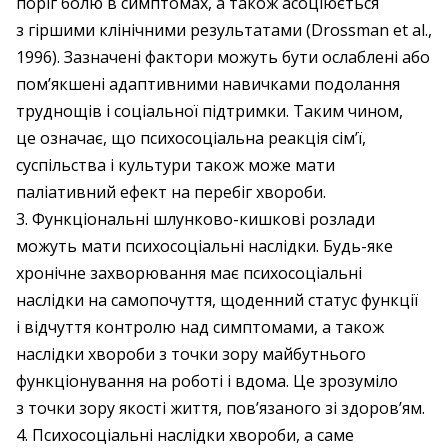
поріг болю в симптомах, а також асоціюється
з гіршими клінічними результатами (Drossman et al.,
1996). Зазначені фактори можуть бути ослаблені або
пом’якшені адаптивними навичками подолання
труднощів і соціальної підтримки. Таким чином,
це означає, що психосоціальна реакція сім’ї,
суспільства і культури також може мати
паліативний ефект на перебіг хвороби.
3. Функціональні шлунково-кишкові розлади
можуть мати психосоціальні наслідки. Будь-яке
хронічне захворювання має психосоціальні
наслідки на самопочуття, щоденний статус функції
і відчуття контролю над симптомами, а також
наслідки хвороби з точки зору майбутнього
функціонування на роботі і вдома. Це зрозуміло
з точки зору якості життя, пов’язаного зі здоров’ям.
4. Психосоціальні наслідки хвороби, а саме