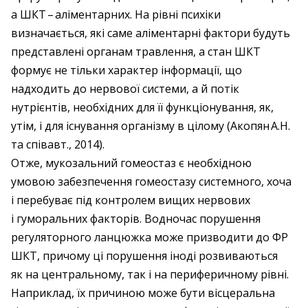
а ШКТ – ​аліментарних. На рівні психіки
визначається, які саме аліментарні фактори будуть
представлені органам травлення, а стан ШКТ
формує не тільки характер інформації, що
надходить до нервової системи, а й потік
нутрієнтів, необхідних для її функціонування, як,
утім, і для існування організму в цілому (Акопян А.Н.
та співавт., 2014).
Отже, мукозальний гомеостаз є необхідною
умовою забезпечення гомеостазу системного, хоча
і перебуває під контролем вищих нервових
і гуморальних факторів. Водночас порушення
регуляторного ланцюжка може призводити до ФР
ШКТ, причому ці порушення іноді розвиваються
як на центральному, так і на периферичному рівні.
Наприклад, їх причиною може бути вісцеральна