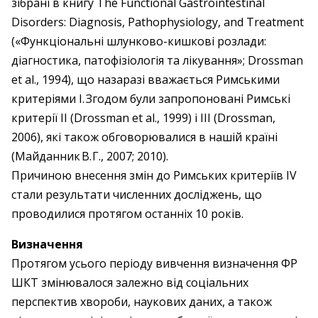
зібрані в книгу The Functional Gastrointestinal
Disorders: Diagnosis, Pathophysiology, and Treatment
(«Функціональні шлунково-кишкові розлади:
діагностика, патофізіологія та ­лікування»; Drossman
et al., 1994), що назаразі вважається Римськими
критеріями I. Згодом були запропоновані Римські
критерії II (Drossman et al., 1999) і III (Drossman,
2006), які також обговорювалися в нашій країні
(Майданник В. Г., 2007; 2010).
Причиною внесення змін до Римських критеріїв IV
стали результати численних досліджень, що
проводилися протягом останніх 10 років.
Визначення
Протягом усього періоду вивчення визначення ФР
ШКТ змінювалося залежно від соціальних
перспектив хвороби, наукових даних, а також