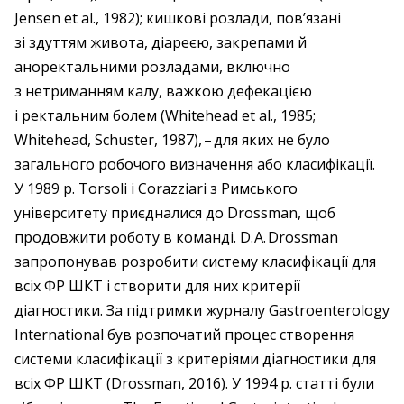
Jensen et al., 1982); кишкові розлади, пов’язані
зі здуттям живота, діареєю, закрепами й
аноректальними розладами, включно
з нетриманням калу, важкою дефекацією
і ректальним болем (Whitehead et al., 1985;
Whitehead, Schuster, 1987), – ​для яких не було
загального робочого визначення або класифікації.
У 1989 р. Torsoli і Corazziari з Римського
університету приєдналися до Drossman, щоб
продовжити роботу в команді. D. A. Drossman
запропонував розробити систему класифікації для
всіх ФР ШКТ і створити для них критерії
діагностики. За підтримки журналу Gastroenterology
International був розпочатий процес створення
системи класифікації з критеріями діагностики для
всіх ФР ШКТ (Drossman, 2016). У 1994 р. статті були