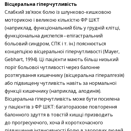
Вісцеральна гіперчутливість
Слабкий зв’язок болю із шлунково-кишковою
моторикою і великою кількістю ФР ШКТ
(наприклад, функціональний біль у грудній клітці,
функціональна диспеп­сія – ​епігастральний
больовий синдром, СПК і т. ін.) пояснюється
концепцією вісцеральної гіперчутливості (Mayer,
Gebhart, 1994). Ці пацієнти мають більш низький
поріг больової чутливості через балонне
розтягування кишечнику (вісцеральна гіпералгезія)
або підвищену чутливість навіть за нормальної
функції кишечнику (наприклад, алодинія).
Вісцеральна гіперчутливість може бути посилена
у пацієнтів з ФР ШКТ: багаторазове повторення
балонного здуття в товстій кишці призводить
до прогресуючого, хоча й короткочасного
підвищення інтенсивності болю в здорових людей