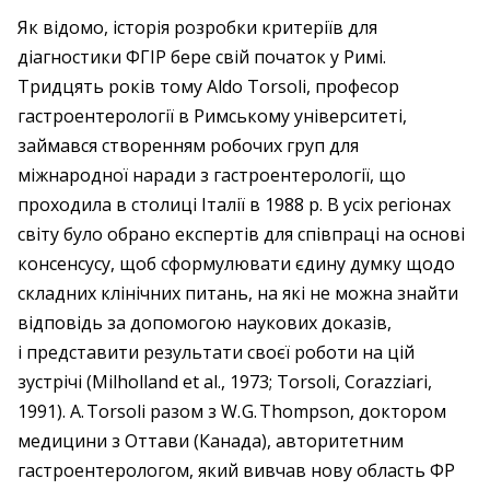
Як відомо, історія розробки критеріїв для
діагностики ФГІР бере свій початок у Римі.
Тридцять років тому Aldo Torsoli, професор
гастроентерології в Римському університеті,
займався створенням робочих груп для
міжнародної наради з гастроентерології, що
проходила в столиці Італії в 1988 р. В усіх регіонах
світу було обрано експертів для співпраці на основі
консенсусу, щоб сформулювати єдину думку щодо
складних клінічних питань, на які не можна знайти
відповідь за допомогою наукових доказів,
і представити результати своєї роботи на цій
зустрічі (Milholland et al., 1973; Torsoli, Corazziari,
1991). А. Torsoli разом з W. G. Thompson, доктором
медицини з Оттави (Канада), авторитетним
гастроентерологом, який вивчав нову область ФР