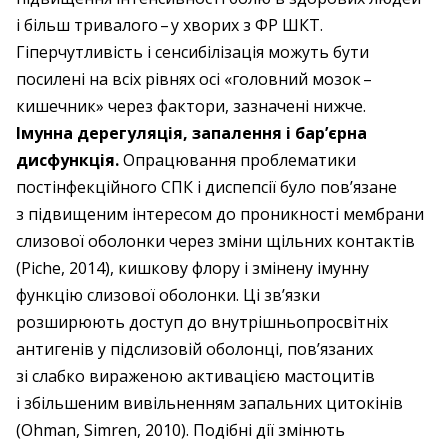
і більш тривалого – ​у хворих з ФР ШКТ.
Гіперчутливість і сенсибілізація можуть бути
посилені на всіх рівнях осі «головний мозок – ​
кишечник» через фактори, зазначені нижче.
Імунна дерегуляція, запалення і бар’єрна
дисфункція.
Опрацювання проблематики
постінфекційного СПК і диспепсії було пов’язане
з підвищеним інтересом до проникності мембрани
слизової оболонки через зміни щільних контактів
(Piche, 2014), кишкову флору і змінену імунну
функцію слизової оболонки. Ці зв’язки
розширюють доступ до внутрішньопросвітніх
антигенів у підслизовій оболонці, пов’язаних
зі слабко вираженою активацією мастоцитів
і збільшеним вивільненням запальних цитокінів
(Ohman, Simren, 2010). Подібні дії змінють