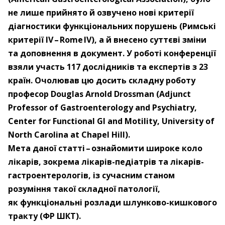
не лише прийнято й озвучено нові критерії
діагностики функціональних порушень (Римські
критерії IV – ​Rome IV), а й внесено суттєві зміни
та доповнення в документ. У роботі конференції
взяли участь 117 дослідників та експертів
з 23
країн. Очолював цю досить складну роботу
професор Douglas Arnold Drossman (Adjunct
Professor of Gastroenterology and Psychiatry,
Center for Functional GI and Motility, University of
North Carolina at Chapel Hill).
Мета даної статті – ​ознайомити широке коло
лікарів, зокрема лікарів-педіатрів та лікарів-
гастроентерологів, із сучасним станом
розуміння такої складної патології,
як функціональні розлади шлунково-кишкового
тракту (ФР ШКТ).