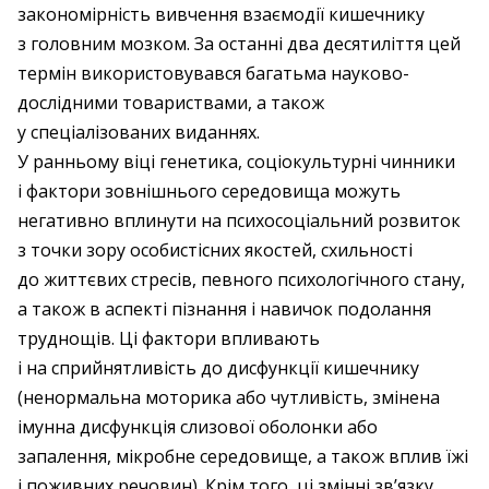
закономірність вивчення взаємодії кишечнику
з головним мозком. За останні два десятиліття цей
термін використовувався багатьма науково-
дослідними товариствами, а також
у спеціалізованих виданнях.
У ранньому віці генетика, соціокультурні чинники
і фактори зовнішнього середовища можуть
негативно вплинути на психосоціальний розвиток
з точки зору особистісних якостей, схильності
до життєвих стресів, певного психологічного стану,
а також в аспекті пізнання і навичок подолання
труднощів. Ці фактори впливають
і на сприйнятливість до дисфункції кишечнику
(ненормальна моторика або чутливість, змінена
імунна дисфункція слизової оболонки або
запалення, мік­робне середовище, а також вплив їжі
і поживних речовин). Крім того, ці змінні зв’язку