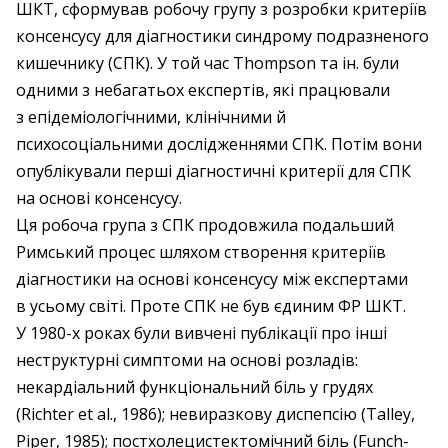
ШКТ, сформував робочу групу з розробки критеріїв
консенсусу для діагностики синдрому подразненого
кишечнику (СПК). У той час Thompson та ін. були
одними з небагатьох експертів, які працювали
з епідеміологічними, клінічними й
психосоціальними дослідженнями СПК. Потім вони
опублікували перші діагностичні критерії для СПК
на основі консенсусу.
Ця робоча група з СПК продовжила подальший
Римський процес шляхом створення критеріїв
діагностики на основі консенсусу між експертами
в усьому світі. Проте СПК не був єдиним ФР ШКТ.
У 1980-х роках були вивчені публікації про інші
неструктурні симптоми на основі розладів:
некардіальний функціональний біль у грудях
(Richter et al., 1986); невиразкову диспепсію (Talley,
Piper, 1985); пост­холецистектомічний біль (Funch-