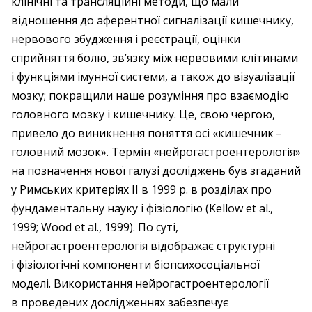
клінічні та трансляційні методи, що мали
відношення до аферентної сигналізації кишечнику,
нервового збудження і реєстрації, оцінки
сприйняття болю, зв’язку між нервовими клітинами
і функціями імунної системи, а також до візуалізації
мозку; покращили наше розуміння про взаємодію
головного мозку і кишечнику. Це, свою чергою,
привело до виникнення поняття осі «кишечник – ​
головний мозок». Термін «нейрогастроентерологія»
на позначення нової галузі досліджень був згаданий
у Римських критеріях II в 1999 р. в розділах про
фундаментальну науку і фізіологію (Kellow et al.,
1999; Wood et al., 1999). По суті,
нейрогастроентерологія відображає структурні
і фізіологічні компоненти біопсихосоціальної
моделі. Використання нейрогастроентерології
в проведених дослідженнях забезпечує