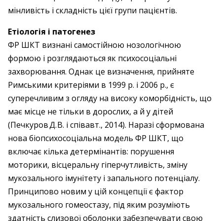
мінливість і складність цієї групи пацієнтів.
Етіологія і патогенез
ФР ШКТ визнані самостійною нозологічною
формою і розглядаються як психосоціальні
захворювання. Однак це визначення, прийняте
Римськими критеріями в 1999 р. і 2006 р., є
суперечливим з огляду на високу коморбідність, що
має місце не тільки в дорослих, а й у дітей
(Печкуров Д. В. і співавт., 2014). Наразі сформована
нова біопсихосоціальна модель ФР ШКТ, що
включає кілька детермінантів: порушення
моторики, вісцеральну гіперчутливість, зміну
мукозального імунітету і запального потенціалу.
Принципово новим у цій концепції є фактор
мукозального гомеостазу, під яким розуміють
здатність слизової оболонки забезпечувати свою