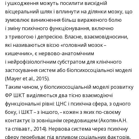
і ушкодження можуть посилити висхідній
вісцеральний шлях і вплинути на ділянки мозку, що
зумовлює виникнення більш вираженого болю
і зміну психічного функціонування, включно
з тривогою і депресією. Власне, взаємовідносини,
які називаються віссю «головний мозок – ​
кишечник», є нервово-анатомічним
і нейрофізіологічним субстратом для клінічного
застосування систем або біопсихосоціальної моделі
(Mayer et al., 2015).
Таким чином, у біопсихосоціальній моделі розвитку
ФР ШКТ виділяються два тісно взаємодіючі
функціональні рівні: ЦНС і психічна сфера, з одного
боку, і ШКТ – ​з іншого, – ​кожен з яких по-своєму
контактує із зовнішнім середовищем (Акопян А.Н.
та співавт., 2014). Нервова система через психічну
сферу перебуває під впливом соціальних факторів,