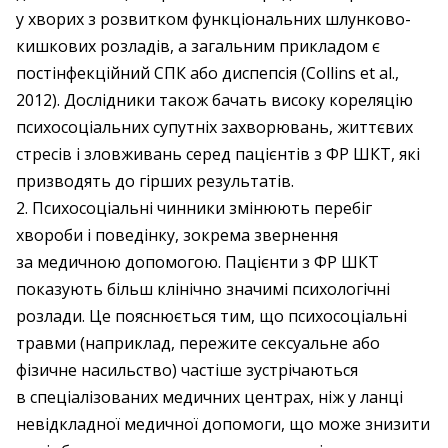
у хворих з розвитком функціональних шлунково-
кишкових розладів, а загальним прикладом є
постінфекційний СПК або диспепсія (Collins et al.,
2012). Дослідники також бачать високу кореляцію
психосоціальних супутніх захворювань, життєвих
стресів і зловживань серед пацієнтів з ФР ШКТ, які
призводять до гірших результатів.
2. Психосоціальні чинники змінюють перебіг
хвороби і поведінку, зокрема ­звернення
за медичною допомогою. Пацієнти з ФР ШКТ
показують більш клінічно значимі психологічні
розлади. Це пояснюється тим, що психосоціальні
травми (наприклад, пережите сексуальне або
фізичне насильство) частіше зустрічаються
в спеціалізованих медичних центрах, ніж у ланці
невідкладної медичної допомоги, що може знизити