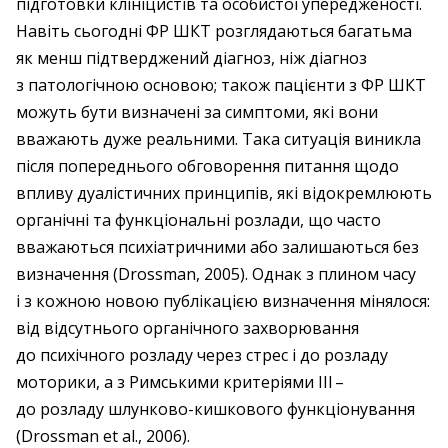
підготовки клініцистів та особистої упередженості.
Навіть сьогодні ФР ШКТ розглядаються багатьма
як менш підтверджений діагноз, ніж діа­гноз
з патологічною основою; також пацієнти з ФР ШКТ
можуть бути визначені за симптоми, які вони
вважають дуже реальними. Така ситуація виникла
після попереднього обговорення питання щодо
впливу дуалістичних принципів, які від­окремлюють
органічні та функціональні розлади, що часто
вважаються психіатричними або залишаються без
визначення (Drossman, 2005). Однак з плином часу
і з кожною новою публікацією визначення мінялося:
від відсутнього органічного захворювання
до психічного розладу через стрес і до розладу
моторики, а з Римськими критеріями III – ​
до розладу шлунково-кишкового функціонування
(Drossman et al., 2006).