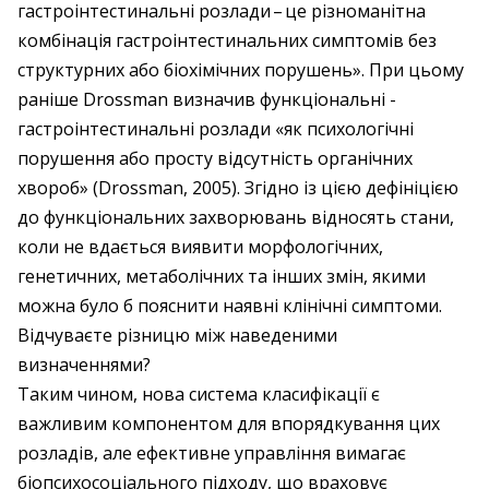
гастроінтестинальні розлади – ​це різноманітна
комбінація гастроінтестинальних симптомів без
структурних або біохімічних порушень». При цьому
раніше Drossman визначив функціональні ­
гастроінтестинальні розлади «як психологічні
порушення або просту відсутність органічних
хвороб» (Drossman, 2005). Згідно із цією дефініцією
до функціональних захворювань відносять стани,
коли не вдається виявити морфологічних,
генетичних, метаболічних та інших змін, якими
можна було б пояснити наявні клінічні симптоми.
Відчуваєте різницю між наведеними
визначеннями?
Таким чином, нова система класифікації є
важливим компонентом для впорядкування цих
розладів, але ефективне управління вимагає
біопсихосоціального підходу, що враховує