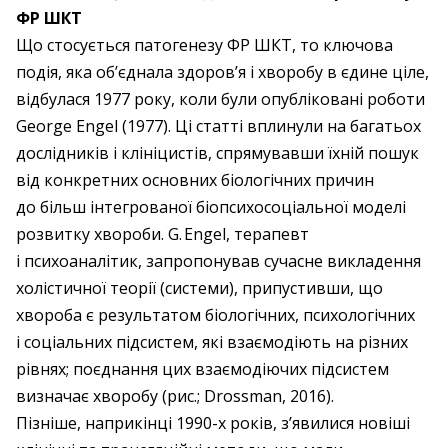
ФР ШКТ
Що стосується патогенезу ФР ШКТ, то ключова
подія, яка об’єднала здоров’я і хворобу в єдине ціле,
відбулася 1977 року, коли були опубліковані роботи
George Engel (1977). Ці статті вплинули на багатьох
дослідників і клініцистів, спрямувавши їхній пошук
від конкретних основних біо­логічних причин
до більш інтегрованої біопсихосоціальної моделі
розвитку хвороби. G. Engel, терапевт
і психоаналітик, запропонував сучасне викладення
холістичної теорії (системи), припустивши, що
хвороба є результатом біологічних, психологічних
і соціальних підсистем, які взаємодіють на різних
рівнях; поєднання цих взаємодіючих підсистем
визначає хворобу (рис.; Drossman, 2016).
Пізніше, наприкінці 1990-х років, з’явилися новіші