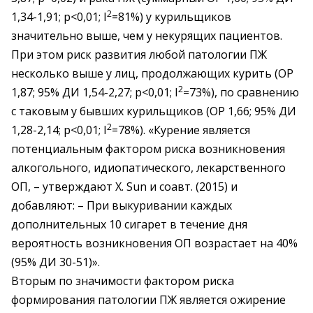
2
1,34-1,91; р<0,01; I
=81%) у курильщиков
значительно выше, чем у некурящих пациентов.
При этом риск развития любой патологии ПЖ
несколько выше у лиц, продолжающих курить (ОР
2
1,87; 95% ДИ 1,54-2,27; р<0,01; I
=73%), по сравнению
с таковым у бывших курильщиков (ОР 1,66; 95% ДИ
2
1,28-2,14; р<0,01; I
=78%). «Курение является
потенциальным фактором риска возникновения
алкогольного, идиопатического, лекарственного
ОП, – утверждают Х. Sun и соавт. (2015) и
добавляют: – При выкуривании каждых
дополнительных 10 сигарет в течение дня
вероятность возникновения ОП возрастает на 40%
(95% ДИ 30-51)».
Вторым по значимости фактором риска
формирования патологии ПЖ является ожирение