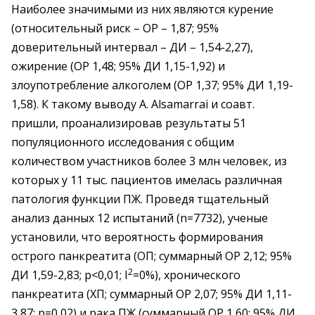
Наиболее значимыми из них являются курение
(относительный риск – ОР – 1,87; 95%
доверительный интервал – ДИ – 1,54-2,27),
ожирение (ОР 1,48; 95% ДИ 1,15-1,92) и
злоупотребление алкоголем (ОР 1,37; 95% ДИ 1,19-
1,58). К такому выводу А. Alsamarrai и соавт.
пришли, проанализировав результаты 51
популяционного исследования с общим
количеством участников более 3 млн человек, из
которых у 11 тыс. пациентов имелась различная
патология функции ПЖ. Проведя тщательный
анализ данных 12 испытаний (n=7732), ученые
установили, что вероятность формирования
острого панкреатита (ОП; суммарный ОР 2,12; 95%
2
ДИ 1,59-2,83; р<0,01; I
=0%), хронического
панкреатита (ХП; суммарный ОР 2,07; 95% ДИ 1,11-
3,87; р=0,02) и рака ПЖ (суммарный ОР 1,60; 95% ДИ