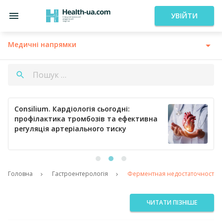
УВІЙТИ
Медичні напрямки
Consilium. Кардіологія сьогодні:
профілактика тромбозів та ефективна
регуляція артеріального тиску
Головна
Гастроентерологія
Ферментная недостаточность п
ЧИТАТИ ПІЗНІШЕ