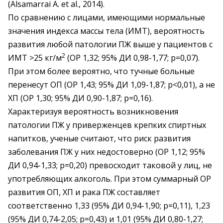
(Alsamarrai А. et al., 2014).
По сравнению с лицами, имеющими нормальные
значения индекса массы тела (ИМТ), вероятность
развития любой патологии ПЖ выше у пациентов с
2
ИМТ >25 кг/м
(ОР 1,32; 95% ДИ 0,98-1,77; р=0,07).
При этом более вероятно, что тучные больные
перенесут ОП (ОР 1,43; 95% ДИ 1,09-1,87; р<0,01), а не
ХП (ОР 1,30; 95% ДИ 0,90-1,87; р=0,16).
Характеризуя вероятность возникновения
патологии ПЖ у приверженцев крепких спиртных
напитков, ученые считают, что риск развития
заболевания ПЖ у них недостоверно (ОР 1,12; 95%
ДИ 0,94-1,33; р=0,20) превосходит таковой у лиц, не
употребляющих алкоголь. При этом суммарный ОР
развития ОП, ХП и рака ПЖ составляет
соответственно 1,33 (95% ДИ 0,94-1,90; р=0,11), 1,23
(95% ДИ 0,74-2,05; р=0,43) и 1,01 (95% ДИ 0,80-1,27;