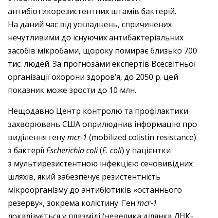
антибіотикорезистентних штамів бактерій.
На даний час від ускладнень, спричинених
нечутливими до існуючих антибактеріальних
засобів мікробами, щороку помирає близько 700
тис. людей. За прогнозами експертів Всесвітньої
організації охорони здоров’я, до 2050 р. цей
показник може зрости до 10 млн.
Нещодавно Центр контролю та профілактики
захворювань США оприлюднив інформацію про
виділення гену
mcr‑1
(mobilized colistin resistance)
з бактерії
Escherichia coli
(
E. coli
) у пацієнтки
з мультирезистентною інфекцією сечовивідних
шляхів, який забезпечує резистентність
мікроорганізму до антибіотиків «останнього
резерву», зокрема колістину. Ген
mcr‑1
локалізується у плазміді (невелика ділянка ДНК-