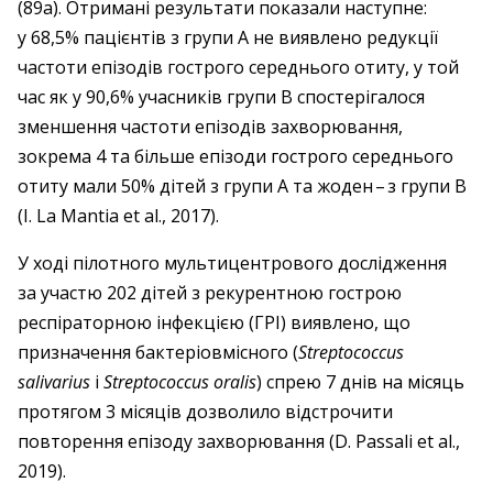
(89a). Отримані результати показали наступне:
у 68,5% пацієнтів з групи А не виявлено редукції
частоти епізодів гострого середнього отиту, у той
час як у 90,6% учасників групи В спостерігалося
зменшення частоти епізодів захворювання,
зокрема 4 та більше епізоди гострого середнього
отиту мали 50% дітей з групи А та жоден – ​з групи В
(I. La Mantia et al., 2017).
У ході пілотного мультицентрового дослідження
за участю 202 дітей з рекурентною гострою
респіраторною інфекцією (ГРІ) виявлено, що
призначення бактеріовмісного (
Streptococcus
salivarius
i
Streptococcus oralis
) спрею 7 днів на місяць
протягом 3 місяців дозволило відстрочити
повторення епізоду захворювання (D. Passali et al.,
2019).