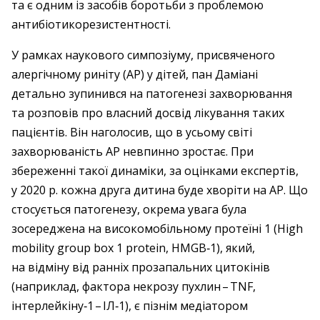
та є одним із засобів боротьби з проблемою
антибіотикорезистентності.
У рамках наукового симпозіуму, присвяченого
алергічному риніту (АР) у дітей, пан Даміані
детально зупинився на патогенезі захворювання
та розповів про власний досвід лікування таких
пацієнтів. Він наголосив, що в усьому світі
захворюваність АР невпинно зростає. При
збереженні такої динаміки, за оцінками експертів,
у 2020 р. кожна друга дитина буде хворіти на АР. Що
стосується патогенезу, окрема увага була
зосереджена на високомобільному протеїні 1 (High
mobility group box 1 protein, HMGB‑1), який,
на відміну від ранніх прозапальних цитокінів
(наприклад, фактора некрозу пухлин – ​TNF,
інтерлейкіну‑1 – ​ІЛ‑1), є пізнім медіатором