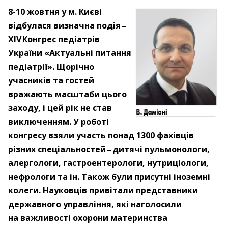
8-10 жовтня у м. Києві
відбулася визначна подія – ​
XIV Конгрес педіатрів
України «Актуальні питання
педіатрії». Щорічно
учасників та гостей
вражають масштаби цього
заходу, і цей рік не став
виключенням. У роботі
конгресу взяли участь понад 1300 фахівців
різних спеціальностей – ​дитячі пульмонологи,
алергологи, гастроентерологи, нутриціологи,
нефрологи та ін. Також були присутні іноземні
колеги. Науковців привітали представники
державного управління, які наголосили
на важливості охорони материнства