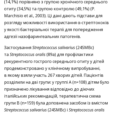
(14,1%) порівняно з групою хронічного середнього
отиту (34,5%) та групою контролю (49,1%) (P.
Marchisio et al., 2003). Ці дані дають підстави для
розгляду можливості використання α-стрептококів
у якості бактеріальної терапії для попередження
адгезії назофарингеальних патогенів.
Застосування
Streptococcus salivarius
(24SMBc)
та
Streptococcus oralis
(89a) для профілактики
рекурентного гострого середнього отиту у дітей
продемонстровано у клінічному випробуванні,
в якому взяли участь 267 хворих дітей. Пацієнтів
розділили на дві групи: у группі А (n=108) дітям було
призначено лікування відповідно до діючих
італійських рекомендацій, терапевтична схема
групи В (n=159) була доповнена засобом із вмістом
Streptococcus salivarius
(24SMBc) i
Streptococcus oralis