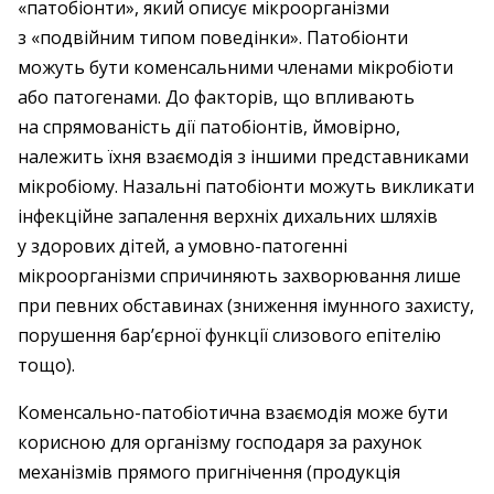
«патобіонти», який описує мікроорганізми
з «подвійним типом поведінки». Патобіонти
можуть бути коменсальними членами мікробіоти
або патогенами. До факторів, що впливають
на спрямованість дії патобіонтів, ймовірно,
належить їхня взаємодія з іншими представниками
мікробіому. Назальні патобіонти можуть викликати
інфекційне запалення верхніх дихальних шляхів
у здорових дітей, а умовно-патогенні
мікроорганізми спричиняють захворювання лише
при певних обставинах (зниження імунного захисту,
порушення бар’єрної функції слизового епітелію
тощо).
Коменсально-патобіотична взаємодія може бути
корисною для організму господаря за рахунок
механізмів прямого пригнічення (продукція