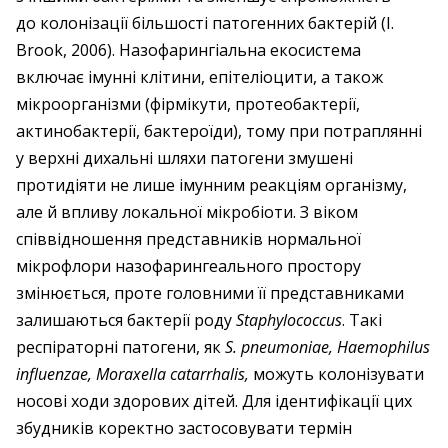
до колонізації більшості патогенних бактерій (I.
Brook, 2006). Назофарингіальна екосистема
включає імунні клітини, епітеліоцити, а також
мікроорганізми (фірмікути, протеобактерії,
актинобактерії, бактероїди), тому при потраплянні
у верхні дихальні шляхи патогени змушені
протидіяти не лише імунним реакціям організму,
але й впливу локальної мікробіоти. З віком
співвідношення представників нормальної
мікрофлори назофарингеального простору
змінюється, проте головними її представниками
залишаються бактерії роду
Staphylococcus
. Такі
респіраторні патогени, як
S. pneumoniae, Haemophilus
influenzae, Moraxella catarrhalis,
можуть колонізувати
носові ходи здорових дітей. Для ідентифікації цих
збудників коректно застосовувати термін