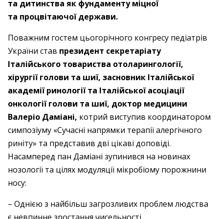
та дитинства як фундаменту міцної
та процвітаючої держави.
Поважним гостем цьогорічного конгресу педіатрів
України став
президент секретаріату
Італійського товариства отоларингології,
хірургії голови та шиї, засновник Італійської
академії ринології та Італійської асоціації
онкології голови та шиї, доктор медицини
Валеріо Даміані,
котрий виступив координатором
симпозіуму «Сучасні напрямки терапії алергічного
риніту» та представив дві цікаві доповіді.
Насамперед пан Даміані зупинився на новинах
нозології та цілях модуляції мікробіому порожнини
носу:
– Однією з найбільш загрозливих проблем людства
є невпинне зростання чисельності