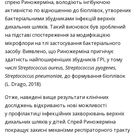
спрею Риножерміна, володіють інгібуючою
активністю по відношенню до біоплівок, утворених
бактеріальними збудниками інфекцій верхніх
дихальних шляхів. Такий висновок був зроблений
на підставі спостереження за модифікацією
мікрофлори на тлі застосування бактеріального
засобу. Виявлено, що Риножерміна пригнічує
здатність найпоширеніших збудників ГРІ, у тому
числі
Streptococcus aureus, Streptococcus pyogenes,
Streptococcus pneumoniae,
до формування біоплівок
(L. Drago, 2018).
Отже, наведені вище результати клінічних
досліджень відкривають нові можливості
у профілактиці інфекційних захворювань верхніх
дихальних шляхів у дітей. Спрей Риножерміна
покращує захисні механізми респіраторного тракту