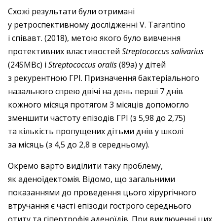
Схожі результати були отримані
у ретроспективному дослідженні V. Tarantino
і співавт. (2018), метою якого було вивчення
протективних властивостей
Streptococcus salivarius
(24SMBc) i
Streptococcus oralis
(89a) у дітей
з рекурентною ГРІ. Призначення бактеріального
назального спрею двічі на день перші 7 днів
кожного місяця протягом 3 місяців допомогло
зменшити частоту епізодів ГРІ (з 5,98 до 2,75)
та кількість пропущених дітьми днів у школі
за місяць (з 4,5 до 2,8 в середньому).
Окремо варто виділити таку проблему,
як аденоїдектомія. Відомо, що загальними
показаннями до проведення цього хірургічного
втручання є часті епізоди гострого середнього
отиту та гіпертрофія аденоїдів. При виключенні цих