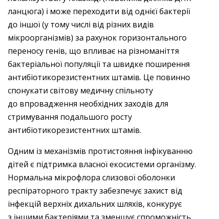
ланцюга) і може переходити від однієї бактерії
до іншої (у тому числі від різних видів
мікроорганізмів) за рахунок горизонтального
переносу генів, що впливає на різноманіття
бактеріальної популяції та швидке поширення
антибіотикорезистентних штамів. Це повинно
спонукати світову медичну спільноту
до впровадження необхідних заходів для
стримування подальшого росту
антибіотикорезистентних штамів.
Одним із механізмів протистояння інфікуванню
дітей є підтримка власної екосистеми організму.
Нормальна мікрофлора слизової оболонки
респіраторного тракту забезпечує захист від
інфекцій верхніх дихальних шляхів, конкурує
з іншими бактеріями та зменшує спроможність