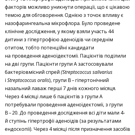
факторів можливо уникнути операції, що є цікавою
темою для обговорення. Однією з точок впливу є
назофарингеальна мікрофлора. Було проведене
клінічне дослідження, у якому взяли участь 44
дитини з гіпертрофією аденоїдів чи середнім
отитом, тобто потенційні кандидати
на проведення аденоїдектомії. Пацієнтів поділили
на дві групи. Пацієнти групи А застосовували
бактеріовмісний спрей
(Streptococcus salivarius
i
Streptococcus oralis
), групи В – ​гіпертонічний
назальний лаваж перші 7 днів кожного місяця.
Через 4 місяці лише 6 пацієнтів з групи А
потребували проведення аденоїдектомії, з групи
В – ​20. До проведення дослідження всі діти мали 4-
й ступінь гіпертрофії аденоїдів (за результатами
ендоскопії). Через 4 місяці після призначення засобів