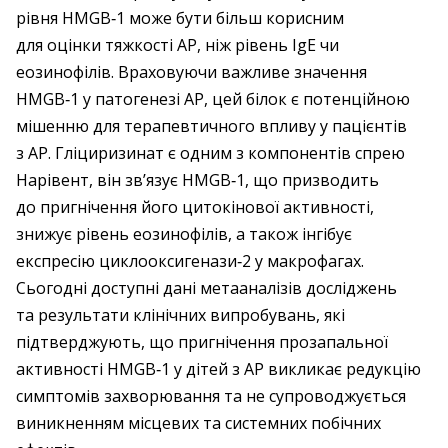
рівня HMGB‑1 може бути більш корисним
для оцінки тяжкості АР, ніж рівень IgE чи
еозинофілів. Враховуючи важливе значення
HMGB‑1 у патогенезі АР, цей білок є потенційною
мішенню для терапевтичного впливу у пацієнтів
з АР. Гліциризинат є одним з компонентів спрею
Нарівент, він зв’язує HMGB‑1, що призводить
до пригнічення його цитокінової активності,
знижує рівень еозинофілів, а також інгібує
експресію циклооксигенази‑2 у макрофагах.
Сьогодні доступні дані метааналізів досліджень
та результати клінічних випробувань, які
підтверджують, що пригнічення прозапальної
активності HMGB‑1 у дітей з АР викликає редукцію
симптомів захворювання та не супроводжується
виникненням місцевих та системних побічних