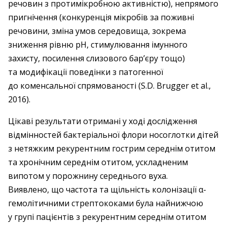
речовин з протимікробною активністю), непрямого
пригнічення (конкуренція мікробів за поживні
речовини, зміна умов середовища, зокрема
зниження рівню рН, стимулювання імунного
захисту, посилення слизового бар’єру тощо)
та модифікації поведінки з патогенної
до коменсальної спрямованості (S.D. Brugger et al.,
2016).
Цікаві результати отримані у ході дослідження
відмінностей бактеріальної флори носоглотки дітей
з нетяжким рекурентним гострим середнім отитом
та хронічним середнім отитом, ускладненим
випотом у порожнину середнього вуха.
Виявлено, що частота та щільність колонізації α-
гемолітичними стрептококами була найнижчою
у групі пацієнтів з рекурентним середнім отитом