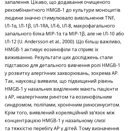
запалення. Цікаво, що додавання очищеного
рекомбінантного HMGB‑1 до культури моноцитів
людини значно стимулювало вивільнення TNF,
ІЛ‑1α, ІЛ‑1β, ІЛ‑1RA, ІЛ‑6, ІЛ‑8, макрофагального
запального білка MIP‑1α та MIP‑1β, але не ІЛ‑10 або
ІЛ‑12 (U. Andersson et al., 2000). Що більш важливо,
HMGB‑1 активує еозинофіли та сприяє їх
виживанню. Результати цих досліджень стали
підставою для детального вивчення ролі HMGB‑1
у розвитку алергічних захворювань, зокрема АР.
Так, науковці виявили, що підвищений рівень
HMGB‑1 у назальних виділеннях мають пацієнти
з АР, неалергічним ринітом та еозинофільним
синдромом, поліпами, хронічним риносинуситом.
Крім того, виявлений кореляційний зв’язок між
концентрацією HMGB‑1 у назальному слизі
та тяжкістю перебігу АР у дітей. Тому визначення