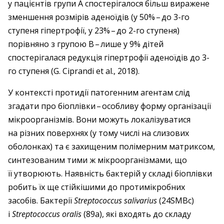
у пацієнтів групи А спостерігалося більш виражене
зменшення розмірів аденоїдів (у 50% – ​до 3-го
ступеня гіпертрофії, у 23% – ​до 2-го ступеня)
порівняно з групою В – ​лише у 9% дітей
спостерігалася редукція гіпертрофії аденоїдів до 3-
го ступеня (G. Ciprandi et al., 2018).
У контексті протидії патогенним агентам слід
згадати про біоплівки – ​особливу форму організації
мікроорганізмів. Вони можуть локалізуватися
на різних поверхнях (у тому числі на слизових
оболонках) та є захищеним полімерним матриксом,
синтезованим тими ж мікроорганізмами, що
її утворюють. Наявність бактерій у складі біоплівки
робить їх ще стійкішими до протимікробних
засобів. Бактерії
Streptococcus salivarius
(24SMBc)
i
Streptococcus oralis
(89a), які входять до складу