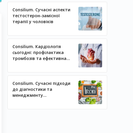
Consilium. Сучасні аспекти
тестостерон-замісної
терапії у чоловіків
Consilium. Кардіологія
сьогодні: профілактика
тромбозів та ефективна
регуляція артеріального
тиску
Consilium. Сучасні підходи
до діагностики та
менеджменту
залізодефіцитних станів