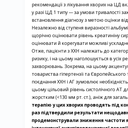
рекомендації з лікування хворих на ЦД в
у разі ЦД 1 типу — ​за умови тривалості за
встановлення діагнозу з метою оцінки від
Незалежно від ступеня виразності альбумі
щорічно оцінювати рівень креатиніну сир
оцінювати й корегувати можливі ускладн
Отже, пацієнти з ХХН належать до категор
ризику, і на цьому наголошується в усіх рек
захворювань. Зокрема, на цьому ­акценту
товариства гіпертензії та Європейського 
поєднання ХХН і АГ зумовлює необхідність 
цьому цільовий рівень систолічного АТ для
жорстким (<130 мм рт. ст.), аніж для загальн
терапію у цих хворих проводять під к
раз підтвердили результати нещодавнього
продемонстрували зниження частоти як