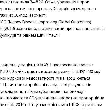
упеня становила 34-82%. Отже, ураження нирок
еросклеротичного процесу й кардіо­васкулярного
яжких СС-подій і смерті.
GO (Kidney Disease: Improving Global Outcomes)
ХХН (2013) зазначено, що життєвий прогноз пацієнтів із
мінурії та рівнем ШКФ (табл.).
ладнень у пацієнтів із ХХН прогресивно зростає
Ф 30-60 мл/хв мають високий ризик, із ШКФ <30 мл/
ічної ниркової недостатності (ХНН) асоціюється
 Ці висновки зроблені на підставі результатів
сліджень та їхніх субаналізів, наприклад ­
ено, що частота СС-ускладнень зворотно пропорційна
ne et al., 2010). Чітку залежність між ШКФ та ризиком