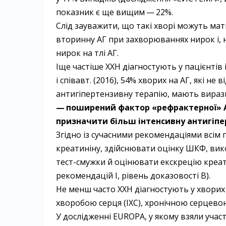
показник є ще вищим — ​22%.
Слід зауважити, що такі хворі можуть мат
вторинну АГ при захворюваннях нирок і, 
нирок на тлі АГ.
Іще частіше ХХН діагностують у пацієнтів
і співавт. (2016), 54% хворих на АГ, які н
антигіпертензивну терапію, мають вираз
— ​­поширений фактор «рефрактерної» А
призначити більш інтенсивну антигіпе
Згідно із сучасними рекомендаціями всім 
креатиніну, здійснювати оцінку ШКФ, вико
тест-смужки й оцінювати екскрецію креати
рекомендацій І, рівень доказовості В).
Не менш часто ХХН діагностують у хворих 
хворобою серця (ІХС), хронічною серцево
У дослідженні EUROPA, у якому взяли учас