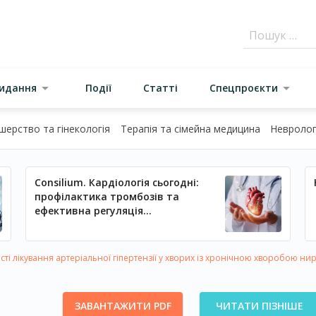
видання
Події
Статті
Спецпроєкти
шерство та гінекологія
Терапія та сімейна медицина
Неврологі
Consilium. Кардіологія сьогодні:
профілактика тромбозів та
ефективна регуляція
артеріального тиску
ті лікування артеріальної гіпертензії у хворих із хронічною хворобою ни
ЗАВАНТАЖИТИ PDF
ЧИТАТИ ПІЗНІШЕ