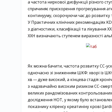
а частота ниркової дисфункції різного ст
спричиняє прискорення прогресування ­ат
континууму, скорочуючи час до розвитку т
У Практичних клінічних рекомендаціях KDI
з діагностики, класифікації та лікування 
ХХН визначають ступенем виразності альбу
Як можна бачити, частота розвитку СС-уск
одночасно зі зниженням ШКФ: хворі із ШК
хв — ​дуже високий, а кінцева стадія хрон
з надзвичайно високим ризиком СС-смерті.
великих рандомізованих контрольованих до
дослідження HOT, у якому було встановл
показнику кліренсу креатиніну крові (Jardi