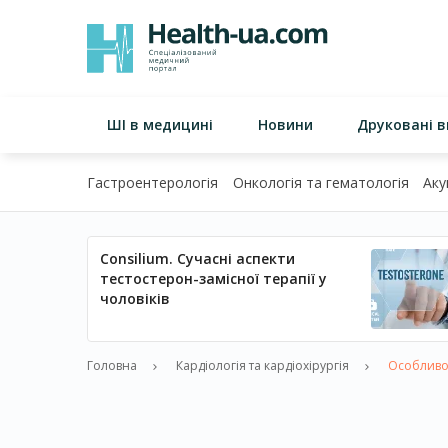
ШІ в медицині
Новини
Друковані 
Гастроентерологія
Онкологія та гематологія
Аку
Consilium. Сучасні аспекти
тестостерон-замісної терапії у
чоловіків
Головна
Кардіологія та кардіохірургія
Особливос