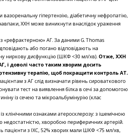
и вазоренальну гіпертензію, діабетичну нефропатію,
навпаки, ​ХХН може виникнути внаслідок ураження
 із «рефрактерною» АГ. За даними G. Thomas
е відповідають або погано відповідають на
ну ниркову дисфункцію (ШКФ <30 мл/хв).
Отже, ХХН
Г, і доволі часто таким хворим досить
ртензивну терапію, щоб покращити контроль АТ.
пацієнтам з АГ слід визначати рівень сироваткового
нувати тест на виявлення білка в сечі за допомогою
ніну із сечею та мікроальбумінурію (клас
із клінічними ознаками атеросклерозу: з ішемічною
ю недостатністю, хворобою периферичних артерій.
ть пацієнти з ІХС, 52% хворих мали ШКФ <75 мл/хв,