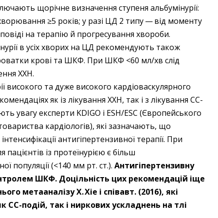
ключають щорічне визначення ступеня альбумінурії:
хворювання ≥5 років; у разі ЦД 2 типу — ​від моменту
повіді на терапію й прогресування хвороби.
нурії в усіх хворих на ЦД рекомендують також
оватки крові та ШКФ. При ШКФ <60 мл/хв слід
ення ХХН.
ії високого та дуже високого кардіоваскулярного
омендаціях як із лікування ХХН, так і з лікування ­СС-
ють увагу експерти KDIGO і ESH/ESC (Європейського
товариства кардіологів), які зазначають, що
інтенсифікації антигіпертензивної терапії. При
 пацієнтів із протеїнурією є більш
ої популяції (<140 мм рт. ст.).
Антигіпертензивну
онтролем ШКФ. Доцільність цих рекомендацій іще
 метааналізу Х. Xie і ­співавт. (2016), які
 СС-подій, так і ниркових ускладнень на тлі