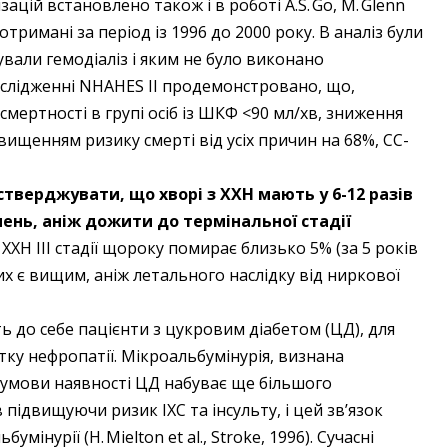
зацій встановлено також і в роботі A.S. Go, M. Glenn
, отримані за період із 1996 до 2000 року. В аналіз були
мували гемодіаліз і яким не було виконано
слідженні NHAHES II продемонстровано, що,
смертності в групі осіб із ШКФ <90 мл/хв, зниження
вищенням ризику смерті від усіх причин на 68%, СС-
тверджувати, що хворі з ХХН мають у 6-12 разів
ень, аніж дожити до термінальної стадії
ХХН III стадії щороку помирає близько 5% (за 5 років
их є вищим, аніж летального наслідку від ниркової
ь до себе пацієнти з цукровим ­діабетом (ЦД), для
ку нефропатії. ­Мікроальбумінурія, визнана
 умови наявності ЦД набуває ще більшого
 підвищуючи ризик ІХС та інсульту, і цей зв’язок
інурії (Н. Mielton et al., Stroke, 1996). Сучасні