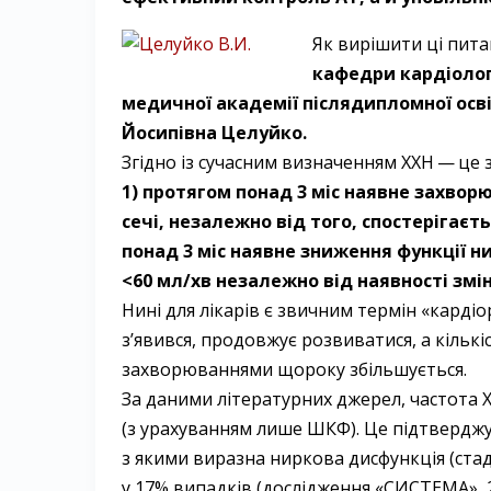
Як вирішити ці пита
кафедри кардіологі
медичної академії післядип­ломної осв
Йосипівна Целуйко.
Згідно із сучасним визначенням ХХН — ​це 
1) протягом понад 3 міс наявне захвор
сечі, незалежно від того, спостерігаєт
понад 3 міс наявне зниження функції н
<60 мл/хв незалежно від наявності змін 
Нині для лікарів є звичним термін «карді
з’явився, продовжує розвиватися, а кількі
захворюваннями щороку збільшується.
За даними літературних джерел, час­тота 
(з урахуванням лише ШКФ). Це підтверджу
з якими виразна ниркова дисфункція (стадія
у 17% випадків (дослідження «СИСТЕМА», 20