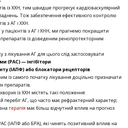
.
тів із ХХН, тим швидше прогресує кардіоваскулярний
ладнень. Тож забезпечення ефективного контролю
в з АГ і ХХН.
 у пацієнтів з АГ і ХНН, ми праг­немо покращити
 препаратів із доведеним ренопротекторним
у з лікування АГ для цього слід застосовувати
и (РАС) — ​інгібітори
ту (ІАПФ) або блокатори рецепторів
рим із самого початку лікування доцільно призначати
х препаратів.
хворих із ХХН містять такі положення:
й перебіг АГ, що часто має рефрактерний характер;
ивна
терапія
має більш відчутний вплив на прогноз
РАС (ІАПФ або БРА), які чинять позитивний вплив на