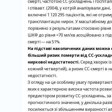
смерті, частотою СС-ускладнень і госпіталі
і співавт. (2004), у котрій аналізували дані
включені 1 120 295 пацієнтів, які не отри
трансплантацію нирок. У масштабному до
порівняно з результатами стосовно рівня 
ШКФ до рівня <70 мл/хв асоційовано з під
смерті — ​на 51%.
На підставі накопичених даних можна с
більший ризик померти від СС-ускладн
ниркової недостатності.
Серед хворих із 
кожний четвертий), а ризик СС-смерті в н
недостатності.
З огляду на це особливу увагу привертают
яких є характерною висока частота розвит
предиктором розвитку СС-ускладнень, за
прогностичного значення, у декілька разів
посилюється зі збільшенням виразності альбум