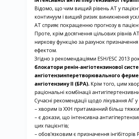
інтенсивної антигіпертензивної терапії
Відомо, що чим вищий рівень АТ у пацієн
континуум і вищий ризик виникнення уск
АТ сприяє покращенню прогнозу в пацієнті
Проте, крім досягнення цільових рівнів АТ
ниркову функцію за рахунок призначення
ефектом.
Згідно з рекомендаціями ESH/ESC 2013 рок
блокатори ренін-­ангіотензинової систем
ангіотензинперетворювального фермен
ангіотензину ІІ (БРА).
Крім того, цим хво
раціональні комбінації антигіпертензивни
Сучасні рекомендації щодо лікування АГ у 
– хворим із ХХН притаманний більш тяжки
– є докази, що інтенсивна антигіпертенз
цих пацієнтів;
– обов’язковим є призначення інгібіторів 