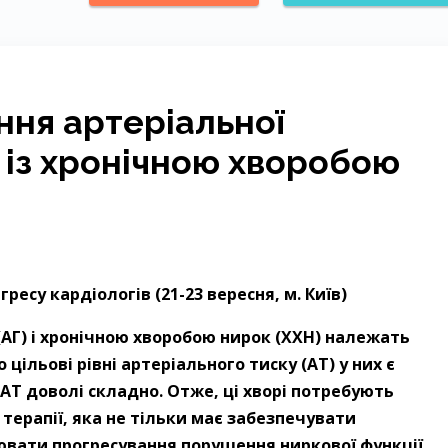
ння артеріальної
х із хронічною хворобою
ресу кардіологів (21-23 вересня, м. Київ)
(АГ) і хронічною хворобою нирок (ХХН) належать
цільові рівні артеріального тиску (АТ) у них є
АТ доволі складно. Отже, ці хворі потребують
терапії, яка не тільки має
забезпечувати
ювати прогресування порушення ниркової функції.