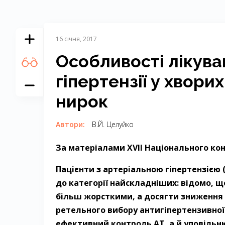
16 січня, 2017
Особливості лікува
гіпертензії у хвори
нирок
Автори:
В.Й. Целуйко
За матеріалами XVII Національного конг
Пацієнти з артеріальною гіпертензією 
до категорії
найскладніших: відомо, що 
більш жорсткими, а досягти зниження
ретельного вибору антигіпертензивної 
ефективний контроль АТ, а й уповільн