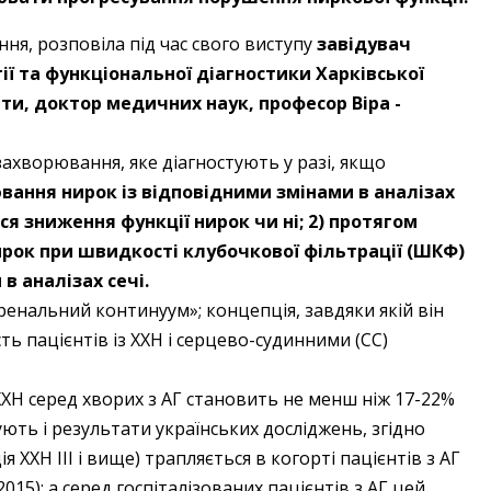
ння, розповіла під час свого виступу
завідувач
ї та функціональної діагностики Харківської
іти,
доктор медичних наук, професор Віра ­
захворювання, яке діа­гностують у разі, якщо
ювання нирок із відповідними змінами в аналізах
ься зниження функції нирок чи ні; 2) протягом
ирок при швидкості клубочкової фільтрації (ШКФ)
в аналізах сечі.
оренальний континуум»; концепція, завдяки якій він
сть пацієнтів із ХХН і серцево-судинними (СС)
ХХН серед хворих з АГ становить не менш ніж 17-22%
ють і результати українських досліджень, згідно
 ХХН III і вище) трапляється в когорті пацієнтів з АГ
15); а серед госпіталізованих пацієнтів з АГ цей