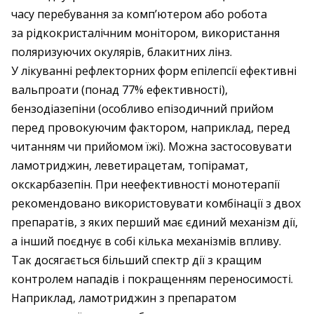
часу перебування за комп’ютером або робота
за рідкокристалічним монітором, використання
поляризуючих окулярів, блакитних лінз.
У лікуванні рефлекторних форм епілепсії ефективні
вальпроати (понад 77% ефективності),
бензодіазепіни (особливо епізодичний прийом
перед провокуючим фактором, наприклад, перед
читанням чи прийомом їжі). Можна застосовувати
ламотриджин, леветирацетам, топірамат,
окскарбазепін. При неефективності монотерапії
рекомендовано використовувати комбінації з двох
препаратів, з яких перший має єдиний механізм дії,
а інший поєднує в собі кілька механізмів впливу.
Так досягається більший спектр дії з кращим
контролем нападів і покращенням переносимості.
Наприклад, ламотриджин з препаратом