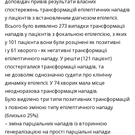
доповідач привів результати власних
спостережень трансформацій епілептичних нападів
у пацієнтів з встановленим діагнозом епілепсії.
Всього було виявлено 273 випадки трансформації
нападів у пацієнтів з фокальною епілепсією, з яких
у 101 пацієнта вони були розцінені як позитивні
і у 61 хворого – ​як негативні трансформації
епілептичного нападу. У решти (121 пацієнт)
спостерігалися трансформації нападів, та
не дозволяє однозначно судити про клінічну
динаміку епілепсії. У 74 хворих мала місце
неодноразова трансформація нападів.
Було виділено три типи позитивних трансформацій
з повною зміною типу епілептичного нападу
(близько 25%):
– зміна парціальних нападів із вторинною
генералізацією на прості парціальні напади