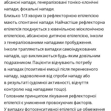
абсансні напади, генералізовані тоніко-клонічні
напади, фокальні напади.
Близько 1/3 хворих із рефлекторною епілепсією
мають спонтанні напади. Найчастіше рефлекторна
епілепсія поєднується з ювенільною міоклонічною
епілепсією, абсансною дитячою епілепсією, інколи
з генералізованими нападами пробудження.
Інколи трапляються випадки самоіндукованих
нападів, що викликаються будь-яким довільним
подразником. Пацієнти відчувають потребу
в нападах (позитивні емоції після перенесеного
нападу, задоволення від спроби нападу або
в результаті судомної активності, відчуття
контролю над нападами тощо).
Головним принципом лікування рефлекторної
епілепсії є уникнення провокуючих факторів.
У випадку фотосенситивної епілепсії це обмеження