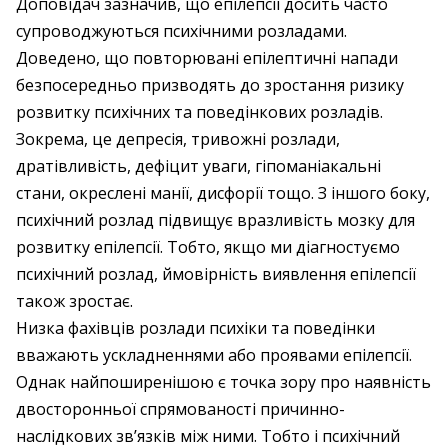
Доповідач зазначив, що епілепсії досить часто
супроводжуються психічними розладами.
Доведено, що повторювані епілептичні напади
безпосередньо призводять до зростання ризику
розвитку психічних та поведінкових розладів.
Зокрема, це депресія, тривожні розлади,
дратівливість, дефіцит уваги, гіпоманіакальні
стани, окреслені манії, дисфорії тощо. З іншого боку,
психічний розлад підвищує вразливість мозку для
розвитку епілепсії. Тобто, якщо ми діагностуємо
психічний розлад, ймовірність виявлення епілепсії
також зростає.
Низка фахівців розлади психіки та поведінки
вважають ускладненнями або проявами епілепсії.
Однак найпоширенішою є точка зору про наявність
двосторонньої спрямованості причинно-
наслідкових зв’язків між ними. Тобто і психічний