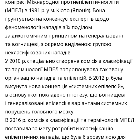
конгресі Міжнародної протиепілептичної ліги
(МПЕЛ) в 1981 р. у м. Кіото (Японія). Вона
ґрунтується на консенсусі експертів щодо
феноменології нападів з їх поділом
за дихотомічним принципом на генералізовані
та вогнищеві, з окремо виділеною групою
некласифікованих нападів.
У 2010 р. спеціально створена комісія з класифікації
та термінології МПЕЛ запропонувала так звану
організацію нападів та епілепсій. В 2012 р. була
висунута нова концепція «системних епілепсій»,
в основу якої покладено гіпотезу, що вогнищеві
і генералізовані епілепсії є варіантами системних
порушень головного мозку.
В 2016 р. комісія з класифікації та термінології МПЕЛ
поставила за мету розробити класифікацію
епілептичних нападів, що була б зрозумілою для