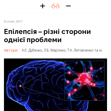
8 січня, 2017
Епілепсія – ​різні сторони
однієї проблеми
Автори:
А.Є. Дубенко, Л.Б. Мар’єнко, Т.А. Литовченко та ін.