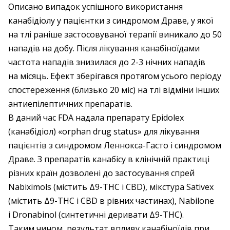
Описано випадок успішного використання
канабідіолу у пацієнтки з синдромом Драве, у якої
на тлі раніше застосовуваної терапії виникало до 50
нападів на добу. Після лікування канабіноїдами
частота нападів знизилася до 2-3 нічних нападів
на місяць. Ефект зберігався протягом усього періоду
спостереження (близько 20 міс) на тлі відміни інших
антиепілептичних препаратів.
В даний час FDA надала препарату Epidolex
(канабідіол) «orphan drug status» для лікування
пацієнтів з синдромом Леннокса-Гасто і синдромом
Драве. З препаратів канабісу в клінічній практиці
різних країн дозволені до застосування спрей
Nabiximols (містить Δ9-ТНС і CBD), мікстура Sativex
(містить Δ9-ТНС і CBD в рівних частинах), Nabilone
і Dronabinol (синтетичні деривати Δ9-ТНС).
Таким чином, результат впливу канабіноїдів при