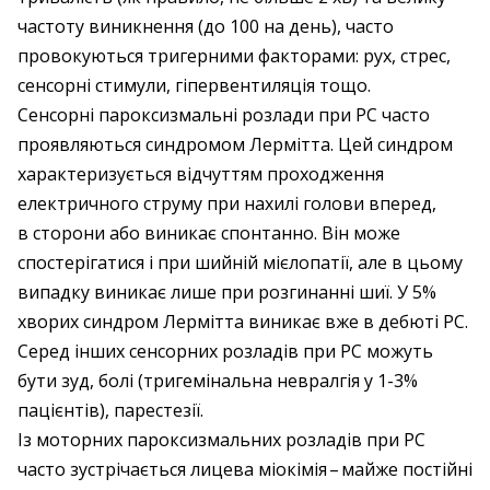
частоту виникнення (до 100 на день), часто
провокуються тригерними факторами: рух, стрес,
сенсорні стимули, гіпервентиляція тощо.
Сенсорні пароксизмальні розлади при РС часто
проявляються синдромом Лермітта. Цей синдром
характеризується відчуттям проходження
електричного струму при нахилі голови вперед,
в сторони або виникає спонтанно. Він може
спостерігатися і при шийній мієлопатії, але в цьому
випадку виникає лише при розгинанні шиї. У 5%
хворих синдром Лермітта виникає вже в дебюті РС.
Серед інших сенсорних розладів при РС можуть
бути зуд, болі (тригемінальна невралгія у 1-3%
пацієнтів), парестезії.
Із моторних пароксизмальних розладів при РС
часто зустрічається лицева міокімія – ​майже постійні