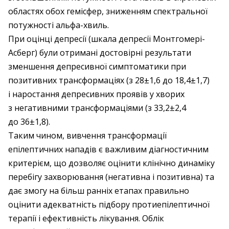
областях обох гемісфер, зниженням спектральної
потужності альфа-хвиль.
При оцінці депресії (шкала депресії Монтгомері-
Асберг) були отримані достовірні результати
зменшення депресивної симптоматики при
позитивних трансформаціях (з 28±1,6 до 18,4±1,7)
і наростання депресивних проявів у хворих
з негативними трансформаціями (з 33,2±2,4
до 36±1,8).
Таким чином, вивчення трансформації
епілептичних нападів є важливим діагностичним
критерієм, що дозволяє оцінити клінічно динаміку
перебігу захворювання (негативна і позитивна) та
дає змогу на більш ранніх етапах правильно
оцінити адекватність підбору протиепілептичної
терапії і ефективність лікування. Облік