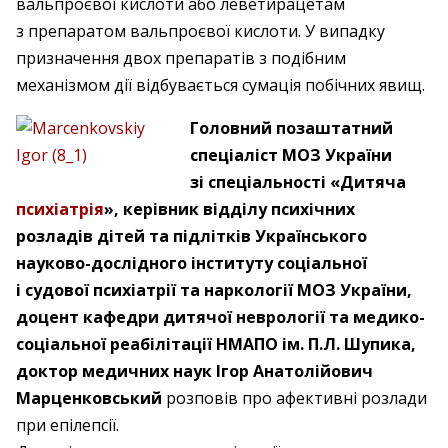
вальпроєвої кислоти або леветирацетам
з препаратом вальпроєвої кислоти. У випадку
призначення двох препаратів з подібним
механізмом дії відбувається сумація побічних явищ.
Головний позаштатний
спеціаліст МОЗ України
зі спеціальності «Дитяча
психіатрія
», керівник відділу психічних
розладів дітей та підлітків Українського
науково-дослідного інституту соціальної
і судової психіатрії та наркології МОЗ України,
доцент кафедри дитячої неврології та медико-
соціальної реабілітації НМАПО ім. П.Л. Шупика,
доктор медичних наук Ігор Анатолійович
Марценковський
розповів про афективні розлади
при епілепсії.