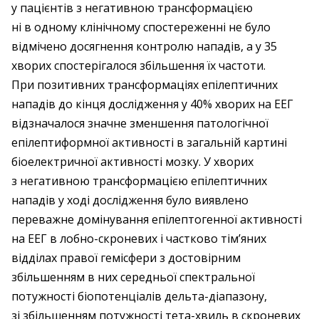
у пацієнтів з негативною трансформацією
ні в одному клінічному спостереженні не було
відмічено досягнення контролю нападів, а у 35
хворих спостерігалося збільшення їх частоти.
При позитивних трансформаціях епілептичних
нападів до кінця дослідження у 40% хворих на ЕЕГ
відзначалося значне зменшення патологічної
епілептиформної активності в загальній картині
біоелектричної активності мозку. У хворих
з негативною трансформацією епілептичних
нападів у ході дослідження було виявлено
переважне домінування епілептогенної активності
на ЕЕГ в лобно-скроневих і частково тім’яних
відділах правої гемісфери з достовірним
збільшенням в них середньої спектральної
потужності біопотенціалів дельта-діапазону,
зі збільшенням потужності тета-хвиль в скроневих