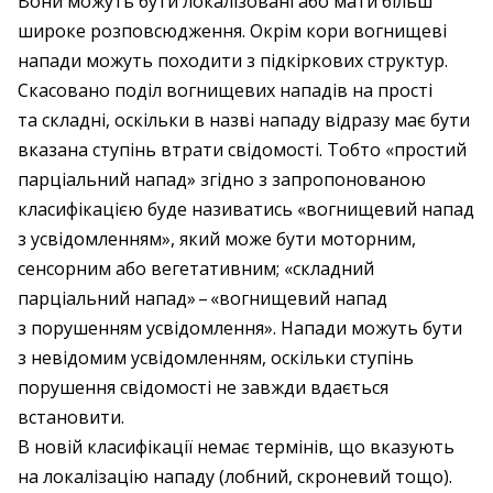
Вони можуть бути локалізовані або мати більш
широке розповсюдження. Окрім кори вогнищеві
напади можуть походити з підкіркових структур.
Скасовано поділ вогнищевих нападів на прості
та складні, оскільки в назві нападу відразу має бути
вказана ступінь втрати свідомості. Тобто «простий
парціальний напад» згідно з запропонованою
класифікацією буде називатись «вогнищевий напад
з усвідомленням», який може бути моторним,
сенсорним або вегетативним; «складний
парціальний напад» – ​«вогнищевий напад
з порушенням усвідомлення». Напади можуть бути
з невідомим усвідомленням, оскільки ступінь
порушення свідомості не завжди вдається
встановити.
В новій класифікації немає термінів, що вказують
на локалізацію нападу (лобний, скроневий тощо).