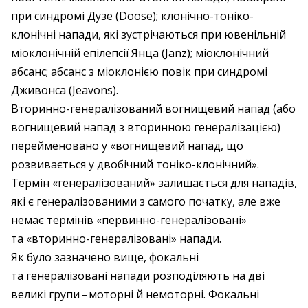
при синдромі Дузе (Doose); клонічно-тоніко-
клонічні напади, які зустрічаються при ювенільній
міоклонічній епілепсії Янца (Janz); міоклонічний
абсанс; абсанс з міоклонією повік при синдромі
Дживонса (Jeavons).
Вторинно-генералізований вогнищевий напад (або
вогнищевий напад з вторинною генералізацією)
перейменовано у «вогнищевий напад, що
розвивається у двобічний тоніко-клонічний».
Термін «генералізований» залишається для нападів,
які є генералізованими з самого початку, але вже
немає термінів «первинно-генералізовані»
та «вторинно-генералізовані» напади.
Як було зазначено вище, фокальні
та генералізовані напади розподіляють на дві
великі групи – ​моторні й немоторні. Фокальні