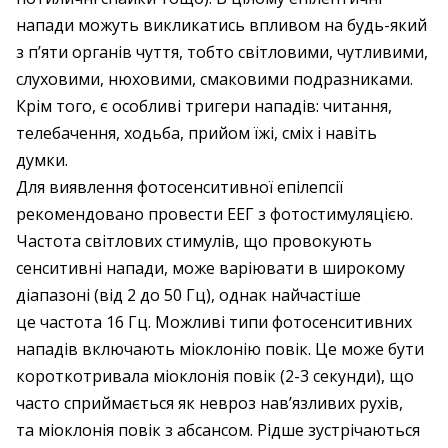
напади можуть викликатись впливом на будь-який
з п’яти органів чуття, тобто світловими, чутливими,
слуховими, нюховими, смаковими подразниками.
Крім того, є особливі тригери нападів: читання,
телебачення, ходьба, прийом їжі, сміх і навіть
думки.
Для виявлення фотосенситивної епілепсії
рекомендовано провести ЕЕГ з фотостимуляцією.
Частота світлових стимулів, що провокують
сенситивні напади, може варіювати в широкому
діапазоні (від 2 до 50 Гц), однак найчастіше
це частота 16 Гц. Можливі типи фотосенситивних
нападів включають міоклонію повік. Це може бути
короткотривала міоклонія повік (2-3 секунди), що
часто сприймається як невроз нав’язливих рухів,
та міоклонія повік з абсансом. Рідше зустрічаються