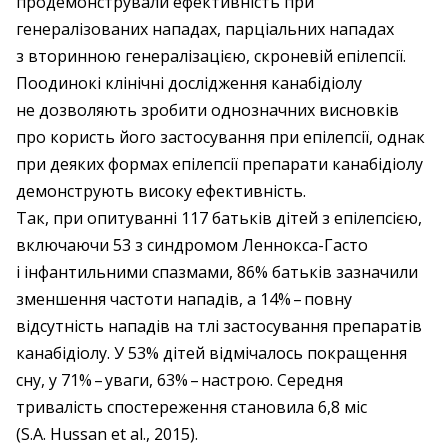
продемонстрували ефективність при
генералізованих нападах, парціальних нападах
з вторинною генералізацією, скроневій епілепсії.
Поодинокі клінічні дослідження канабідіолу
не дозволяють зробити однозначних висновків
про користь його застосування при епілепсії, однак
при деяких формах епілепсії препарати канабідіолу
демонструють високу ефективність.
Так, при опитуванні 117 батьків дітей з епілепсією,
включаючи 53 з синдромом Леннокса-Гасто
і інфантильними спазмами, 86% батьків зазначили
зменшення частоти нападів, а 14% – ​повну
відсутність нападів на тлі застосування препаратів
канабідіолу. У 53% дітей відмічалось покращення
сну, у 71% – ​уваги, 63% – ​настрою. Середня
тривалість спостереження становила 6,8 міс
(S.A. Hussan et al., 2015).