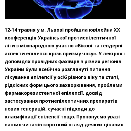
12-14 травня у м. Львові пройшла ювілейна ХХ
конференція Української протиепілептичної
ліги з міжнародною участю «Вікові та гендерні
аспекти епілепсії крізь призму часу». У лекціях і
доповідях провідних фахівців з різних регіонів
України були всебічно розглянуті питання
лікування епілепсії у осіб різного віку та статі,
рідкісних форм цього захворювання, проблеми
фармакорезистентної епілепсії, досвід
застосування протиепілептичних препаратів
нових генерацій, сучасні підходи до
класифікації епілепсії тощо. Пропонуємо увазі
наших читачів короткий огляд деяких цікавих