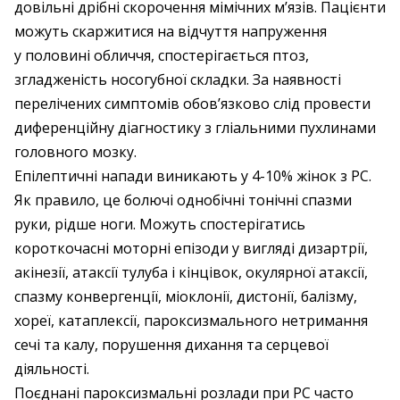
довільні дрібні скорочення мімічних м’язів. Пацієнти
можуть скаржитися на відчуття напруження
у половині обличчя, спостерігається птоз,
згладженість носогубної складки. За наявності
перелічених симптомів обов’язково слід провести
диференційну діагностику з гліальними пухлинами
головного мозку.
Епілептичні напади виникають у 4-10% жінок з РС.
Як правило, це болючі однобічні тонічні спазми
руки, рідше ноги. Можуть спостерігатись
короткочасні моторні епізоди у вигляді дизартрії,
акінезії, атаксії тулуба і кінцівок, окулярної атаксії,
спазму конвергенції, міоклонії, дистонії, балізму,
хореї, катаплексії, пароксизмального нетримання
сечі та калу, порушення дихання та серцевої
діяльності.
Поєднані пароксизмальні розлади при РС часто