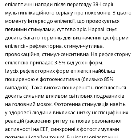
епілептичні напади після перегляду 38-ї серії
мультиплікаційного серіалу про покемонів. З цього
моменту інтерес до епілепсії, що провокується
певними стимулами, суттєво зріс. Наразі існує
досить багато термінів для визначення цієї форми
епілепсії – ​рефлекторна, стимул-чутлива,
провокаційна, стимул-сенситивна. На рефлекторну
епілепсію припадає 3-5% від усіх її форм.
Із усіх рефлекторних форм епілепсії найбільш
поширеною є фотосенситивна (близько 85%
випадків). Така висока поширеність пояснюється
досить сильним впливом світлових подразників
на головний мозок. Фотогенна стимуляція навіть
у здорової людини викликає низку неспецифічних
реакцій (засвоєння ритму та поява резонансної
активності на ЕЕГ, синхронні з фотостимулами
потиличні спайки тощо). В цілому епілептичні