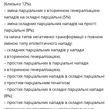
(близько 12%);
– зміна парціальних з вторинною генералізацією
нападів на складні парціальні (5%);
– зміна складних парціальних нападів на прості
парціальні (8%);
та низка типів негативної трансформації з повною
зміною типу епілептичного нападу:
– складних парціальних нападів у напади
з вторинною генералізацією;
– простих парціальних в парціальні напади
з вторинною генералізацією;
– простих парціальних нападів в складні парціальні
з простим парціальним початком;
– простих парціальних в складні парціальні напади
(8%);
– простих парціальних нападів в складні парціальні