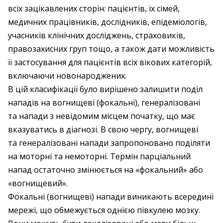
всіх зацікавлених сторін: пацієнтів, їх сімей,
медичних працівників, дослідників, епідеміологів,
учасників клінічних досліджень, страховиків,
правозахисних груп тощо, а також дати можливість
її застосування для пацієнтів всіх вікових категорій,
включаючи новонароджених.
В цій класифікації було вирішено залишити поділ
нападів на вогнищеві (фокальні), генералізовані
та напади з невідомим місцем початку, що має
вказуватись в діагнозі. В свою чергу, вогнищеві
та генералізовані напади запропоновано поділяти
на моторні та немоторні. Термін парціальний
напад остаточно змінюється на «фокальний» або
«вогнищевий».
Фокальні (вогнищеві) напади виникають всередині
мережі, що обмежується однією півкулею мозку.