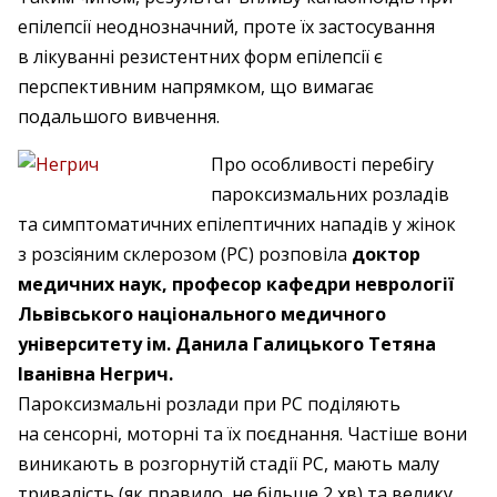
епілепсії неоднозначний, проте їх застосування
в лікуванні резистентних форм епілепсії є
перспективним напрямком, що вимагає
подальшого вивчення.
Про особливості перебігу
пароксизмальних розладів
та симптоматичних епілептичних нападів у жінок
з розсіяним склерозом (РС) розповіла
доктор
медичних наук, професор кафедри неврології
Львівського національного медичного
університету ім. Данила Галицького Тетяна
Іванівна Негрич.
Пароксизмальні розлади при РС поділяють
на сенсорні, моторні та їх поєднання. Частіше вони
виникають в розгорнутій стадії РС, мають малу
тривалість (як правило, не більше 2 хв) та велику