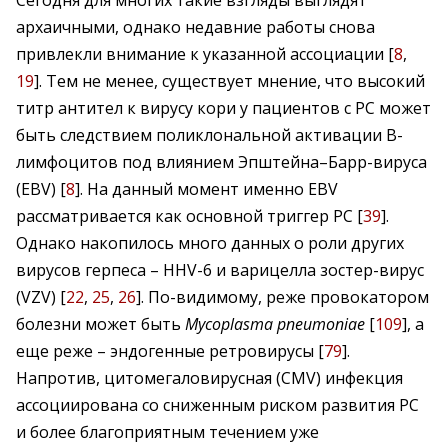
Сегодня для многих такие взгляды выглядят
архаичными, однако недавние работы снова
привлекли внимание к указанной ассоциации [
8
,
19
]. Тем не менее, существует мнение, что высокий
титр антител к вирусу кори у пациентов с РС может
быть следствием поликлональной активации В-
лимфоцитов под влиянием Эпштейна–Барр-вируса
(EBV) [
8
]. На данный момент именно EBV
рассматривается как основной триггер РС [
39
].
Однако накопилось много данных о роли других
вирусов герпеса – HHV-6 и варицелла зостер-вирус
(VZV) [
22
,
25
,
26
]. По-видимому, реже провокатором
болезни может быть
Mycoplasma pneumoniae
[
109
], а
еще реже – эндогенные ретровирусы [
79
].
Напротив, цитомегаловирусная (СMV) инфекция
ассоциирована со сниженным риском развития РС
и более благоприятным течением уже