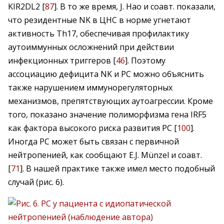
KIR2DL2 [
87
]. В то же время, J. Hao и соавт. показали,
что резидентные NK в ЦНС в норме угнетают
активность Th17, обеспечивая профилактику
аутоиммунных осложнений при действии
инфекционных триггеров [
46
]. Поэтому
ассоциацию дефицита NK и РС можно объяснить
также нарушением иммунорегуляторных
механизмов, препятствующих аутоагрессии. Кроме
того, показано значение полиморфизма гена IRF5
как фактора высокого риска развития РС [
100
].
Иногда РС может быть связан с первичной
нейтропенией, как сообщают E.J. Münzel и соавт.
[
71
]. В нашей практике также имел место подобный
случай (рис. 6).