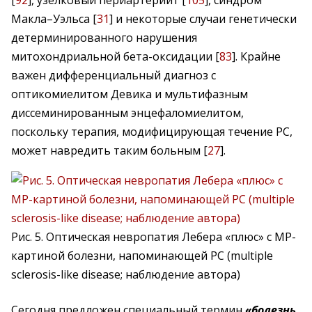
[
92
], узелковый периартериит [
105
], синдром
Макла–Уэльса [
31
] и некоторые случаи генетически
детерминированного нарушения
митохондриальной бета-оксидации [
83
]. Крайне
важен дифференциальный диагноз с
оптикомиелитом Девика и мультифазным
диссеминированным энцефаломиелитом,
поскольку терапия, модифицирующая течение РС,
может навредить таким больным [
27
].
Рис. 5. Оптическая невропатия Лебера «плюс» с МР-
картиной болезни, напоминающей РС (multiple
sclerosis-like disease; наблюдение автора)
Сегодня предложен специальный термин
«болезнь,