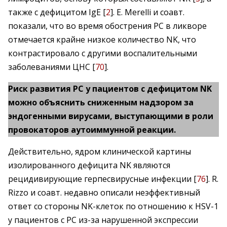
также с дефицитом IgE [
2
]. E. Merelli и соавт.
показали, что во время обострения РС в ликворе
отмечается крайне низкое количество NK, что
контрастировало с другими воспалительными
заболеваниями ЦНС [
70
].
Риск развития РС у пациентов с дефицитом NK
можно объяснить сниженным надзором за
эндогенными вирусами, выступающими в роли
провокаторов аутоиммунной реакции.
Действительно, ядром клинической картины
изолированного дефицита NK являются
рецидивирующие герпесвирусные инфекции [
76
]. R.
Rizzo и соавт. недавно описали неэффективный
ответ со стороны NK-клеток по отношению к HSV-1
у пациентов с РС из-за нарушенной экспрессии