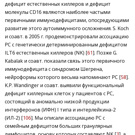
дефицит естественных киллеров и дефицит
молекулы CD16 являются наиболее частыми
первичными иммунодефицитами, опосредующими
развитие этого аутоиммунного осложнения. S. Koch
и соавт. в 2005 г. продемонстрировали ассоциацию
РС с генетически детерминированным дефицитом
ILT6 естественных киллеров (NK) [
61
]. Позже G.
Kabalak и соавт. показали связь этого первичного
иммунодефицита с синдромом Шегрена,
нейроформы которого весьма напоминают РС [
58
].
K.P. Wandinger и соавт. выявили функциональный
дефицит киллерных клеток у пациентов с РС,
состоящий в аномально низкой продукции
интерферонов (ИФН) I типа и интерлейкина-2
(ИЛ-2) [
106
]. Мы описали ассоциацию РС с
семейным дефицитом больших гранулярных
лимфоцитов, основу которых составляют NK [
3
], а