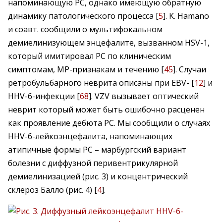
напоминающую РС, однако имеющую обратную
динамику патологического процесса [
5
]. K. Hamano
и соавт. сообщили о мультифокальном
демиелинизующем энцефалите, вызванном HSV-1,
который имитировал РС по клиническим
симптомам, МР-признакам и течению [
45
]. Случаи
ретробульбарного неврита описаны при EBV- [
12
] и
HHV-6-инфекции [
68
]. VZV вызывает оптический
неврит который может быть ошибочно расценен
как проявление дебюта РС. Мы сообщили о случаях
HHV-6-лейкоэнцефалита, напоминающих
атипичные формы РС – марбургский вариант
болезни с диффузной перивентрикулярной
демиелинизацией (рис. 3) и концентрический
склероз Балло (рис. 4) [
4
].