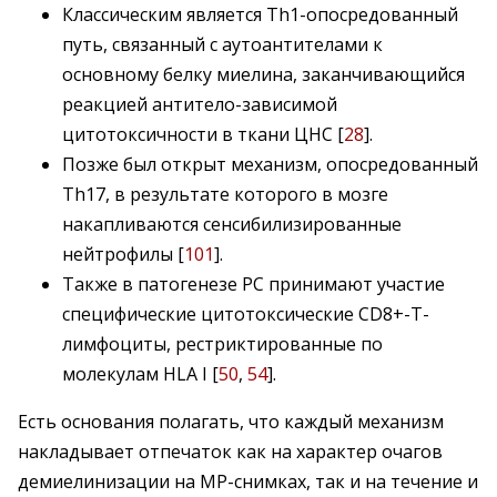
Классическим является Th1-опосредованный
путь, связанный с аутоантителами к
основному белку миелина, заканчивающийся
реакцией антитело-зависимой
цитотоксичности в ткани ЦНС [
28
].
Позже был открыт механизм, опосредованный
Th17, в результате которого в мозге
накапливаются сенсибилизированные
нейтрофилы [
101
].
Также в патогенезе РС принимают участие
специфические цитотоксические CD8+-Т-
лимфоциты, рестриктированные по
молекулам HLA I [
50
,
54
].
Есть основания полагать, что каждый механизм
накладывает отпечаток как на характер очагов
демиелинизации на МР-снимках, так и на течение и