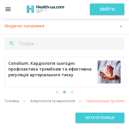
УВІЙТИ
Медичні напрямки
Consilium. Кардіологія сьогодні:
профілактика тромбозів та ефективна
регуляція артеріального тиску
Головна
Алергологія та імунологія
Нерешенные проблемы и 
ЧИТАТИ ПІЗНІШЕ