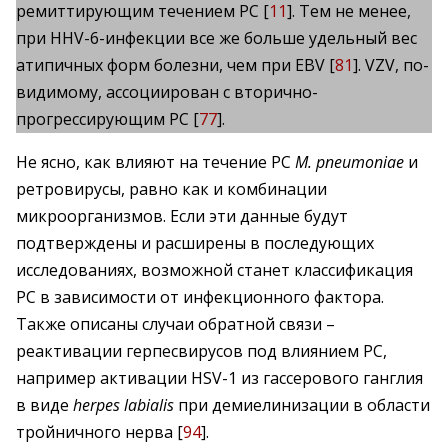
ремиттирующим течением РС [
11
]. Тем не менее,
при HHV-6-инфекции все же больше удельный вес
атипичных форм болезни, чем при EBV [
81
]. VZV, по-
видимому, ассоциирован с вторично-
прогрессирующим РС [
77
].
Не ясно, как влияют на течение РС
M. pneumoniae
и
ретровирусы, равно как и комбинации
микроорганизмов. Если эти данные будут
подтверждены и расширены в последующих
исследованиях, возможной станет классификация
РС в зависимости от инфекционного фактора.
Также описаны случаи обратной связи –
реактивации герпесвирусов под влиянием РС,
например активации HSV-1 из гассерового ганглия
в виде
herpes labialis
при демиелинизации в области
тройничного нерва [
94
].