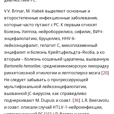
диагностике РС.
V.V. Brinar, M. Habek выделяют основные и
второстепенные инфекционные заболевания,
которые часто путают с РС. К первым относят
болезнь Уиппла, нейроборрелиоз, сифилис, ВИЧ-
энцефалопатию, бруцеллез, HHV-6-
лейкоэнцефалит, гепатит С, микоплазменный
энцефалит и болезнь Крейтцфельдта–Якоба, а ко
вторым – болезнь кошачьей царапины, вызванную
Bartonella hensellae
, среднеземноморскую лихорадку
риккетсиозной этиологии и лептоспироз мозга [
20
].
Не следует забывать о прогрессирующей
мультифокальной лейкоэнцефалопатии,
вызванной JC-вирусом, как справедливо
подчеркивают M. Dupuis и соавт. [
36
]. L.R. Beeravolu
и соавт. описали случай HTLV-1-нейроинфекции,