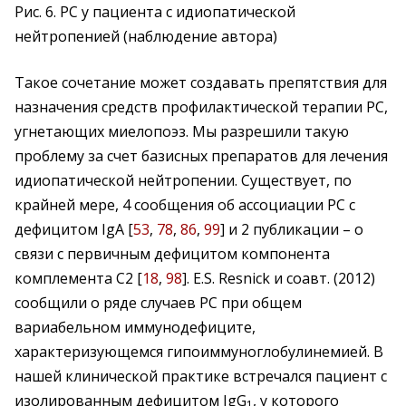
Рис. 6. РС у пациента с идиопатической
нейтропенией (наблюдение автора)
Такое сочетание может создавать препятствия для
назначения средств профилактической терапии РС,
угнетающих миелопоэз. Мы разрешили такую
проблему за счет базисных препаратов для лечения
идиопатической нейтропении. Существует, по
крайней мере, 4 сообщения об ассоциации РС с
дефицитом IgA [
53
,
78
,
86
,
99
] и 2 публикации – о
связи с первичным дефицитом компонента
комплемента С2 [
18
,
98
]. E.S. Resnick и соавт. (2012)
сообщили о ряде случаев РС при общем
вариабельном иммунодефиците,
характеризующемся гипоиммуноглобулинемией. В
нашей клинической практике встречался пациент с
изолированным дефицитом IgG
, у которого
1