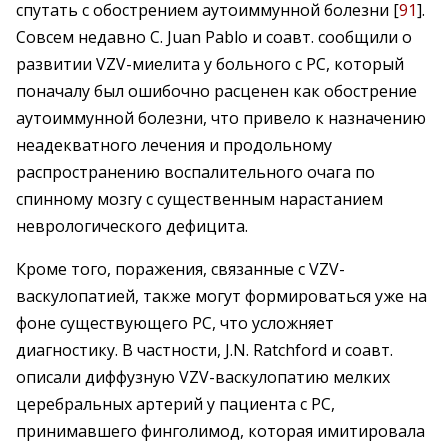
спутать с обострением аутоиммунной болезни [
91
].
Совсем недавно C. Juan Pablo и соавт. сообщили о
развитии VZV-миелита у больного с РС, который
поначалу был ошибочно расценен как обострение
аутоиммунной болезни, что привело к назначению
неадекватного лечения и продольному
распространению воспалительного очага по
спинному мозгу с существенным нарастанием
неврологического дефицита.
Кроме того, поражения, связанные с VZV-
васкулопатией, также могут формироваться уже на
фоне существующего РС, что усложняет
диагностику. В частности, J.N. Ratchford и соавт.
описали диффузную VZV-васкулопатию мелких
церебральных артерий у пациента с РС,
принимавшего финголимод, которая имитировала