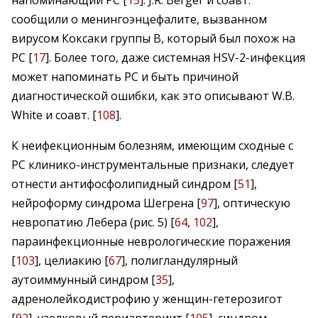
напоминающий РС [
15
]. J.R. Berger и соавт.
сообщили о менингоэнцефалите, вызванном
вирусом Коксаки группы В, который был похож на
РС [
17
]. Более того, даже системная HSV-2-инфекция
может напоминать РС и быть причиной
диагностической ошибки, как это описывают W.B.
White и соавт. [
108
].
К неифекционным болезням, имеющим сходные с
РС клинико-инструментальные признаки, следует
отнести антифосфолипидный синдром [
51
],
нейроформу синдрома Шегрена [
97
], оптическую
невропатию Лебера (рис. 5) [
64
,
102
],
параинфекционные неврологические поражения
[
103
], целиакию [
67
], полигландулярный
аутоиммунный синдром [
35
],
адренолейкодистрофию у женщин-гетерозигот