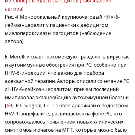
Рис. 4. Монофокальный крупноочаговый HHV-6-
лейкоэнцефалит у пациентки с дефицитом
миелопероксидазы фагоцитов (наблюдение
автора)
E. Merelli и соавт. рекомендуют разделять вирусные
и аутоиммунные обострения при РС, особенно при
HHV-6-инфекции, что важно для подбора
адекватной терапии. Авторы описали сочетание РС
с HHV-6-лейкоэнцефалитом, причем последний
имитировал экзацербацию аутоиммунной болезни
[
69
]. R.L. Singhal, L.C. Corman доложили о подостром
HSV-1-энцефалите, развившемся на фоне РС, что
сопровождалось появлением новых клинических
симптомов и очагов на МРТ, которые можно было