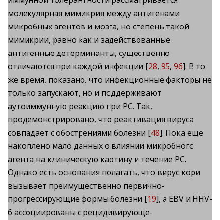
иммунной толерантности рассматривается
молекулярная мимикрия между антигенами
микробных агентов и мозга, но степень такой
мимикрии, равно как и задействованные
антигенные детерминанты, существенно
отличаются при каждой инфекции [
28
,
95
,
96
]. В то
же время, показано, что инфекционные факторы не
только запускают, но и поддерживают
аутоиммунную реакцию при РС. Так,
продемонстрировано, что реактивация вируса
совпадает с обострениями болезни [
48
]. Пока еще
накоплено мало данных о влиянии микробного
агента на клиническую картину и течение РС.
Однако есть основания полагать, что вирус кори
вызывает преимущественно первично-
прогрессирующие формы болезни [
19
], а EBV и HHV-
6 ассоциированы с рецидивирующе-