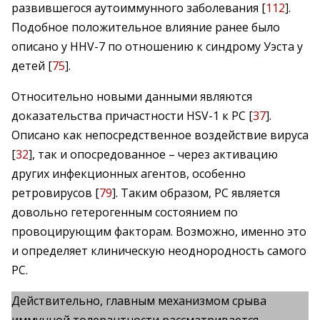
развившегося аутоиммунного заболевания [
112
].
Подобное положительное влияние ранее было
описано у HHV-7 по отношению к синдрому Уэста у
детей [
75
].
Относительно новыми данными являются
доказательства причастности HSV-1 к РС [
37
].
Описано как непосредственное воздействие вируса
[
32
], так и опосредованное – через активацию
других инфекционных агентов, особенно
ретровирусов [
79
]. Таким образом, РС является
довольно гетерогенным состоянием по
провоцирующим факторам. Возможно, именно это
и определяет клиническую неоднородность самого
РС.
Действительно, главным механизмом срыва