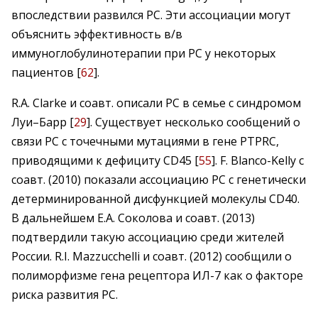
впоследствии развился РС. Эти ассоциации могут
объяснить эффективность в/в
иммуноглобулинотерапии при РС у некоторых
пациентов [
62
].
R.A. Clarke и соавт. описали РС в семье с синдромом
Луи–Барр [
29
]. Существует несколько сообщений о
связи РС с точечными мутациями в гене PTPRC,
приводящими к дефициту СD45 [
55
]. F. Blanco-Kelly с
соавт. (2010) показали ассоциацию РС с генетически
детерминированной дисфункцией молекулы СD40.
В дальнейшем Е.А. Соколова и соавт. (2013)
подтвердили такую ассоциацию среди жителей
России. R.I. Mazzucchelli и соавт. (2012) сообщили о
полиморфизме гена рецептора ИЛ-7 как о факторе
риска развития РС.