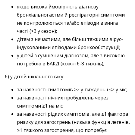
якщо висока ймовірність діагнозу
бронхіальної астми й респіраторні симптоми
не контролюються та/або епізоди візинга
часті (>3 у сезон);
дітям з нечастими, але більш тяжкими вірус-
індукованими епізодами бронхообструкції;
у дітей з сумнівним діагнозом, але з високою
потребою в БАКД (кожні 6-8 тижнів);
б) у дітей шкільного віку:
за наявності симптомів ≥2 у тиждень і ≤2 у міс;
за наявності нічних пробуджень через
симптоми ≥1 на міс;
за наявності рідких симптомів, але ≥1 фактора
ризику для загострень (низька функція легенів,
≥1 тяжкого загострення, що потребує