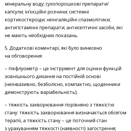
мінеральну воду; сухопорошкові препарати/
капсули; ін’єкційні розчини; системні
кортикостероїди; неінгаляційні спазмолітики;
антигістамінні препарати; антисептичнi засоби, які
не мають необхідних показань.
5. Додаткові коментарі, які було винесено
на обговорення:
– пікфлуометр – це інструмент для оцінки функцій
зовнішнього дихання на постійній основі
(неінвазивно, безболісно, компактно, щоденники
демонструють варіабельність);
– тяжкість захворювання порівняно з тяжкістю
стану: тяжкість захворювання визначається обсягом
терапії, а тяжкість стану – це поточний стан
з урахуванням тяжкості (наявності) загострення;