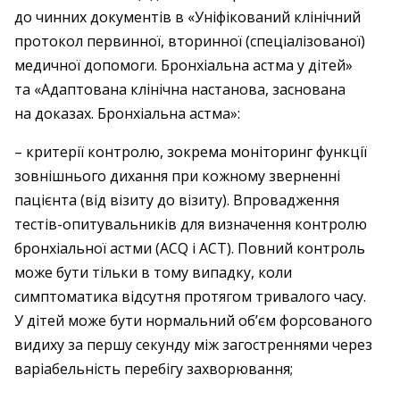
до чинних документів в «Уніфікований клінічний
протокол первинної, вторинної (спеціалізованої)
медичної допомоги. Бронхіальна астма у дітей»
та «Адаптована клінічна настанова, заснована
на доказах. Бронхіальна астма»:
– критерії контролю, зокрема моніторинг функції
зовнішнього дихання при кожному зверненні
пацієнта (від візиту до візиту). Впровадження
тестів-опитувальників для визначення контролю
бронхіальної астми (ACQ і ACT). Повний контроль
може бути тільки в тому випадку, коли
симптоматика відсутня протягом тривалого часу.
У дітей може бути нормальний об’єм форсованого
видиху за першу секунду між загостреннями через
варіабельність перебігу захворювання;