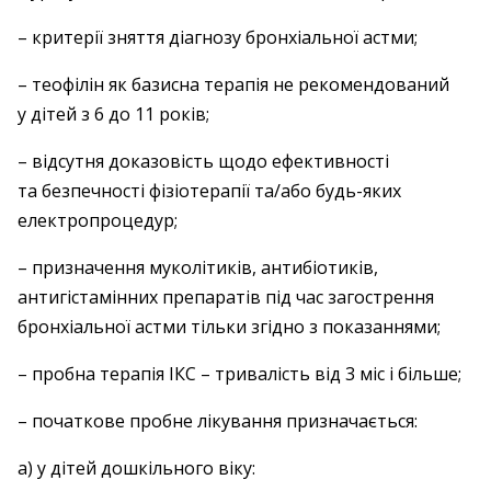
– критерії зняття діагнозу бронхіальної астми;
– теофілін як базисна терапія не рекомендований
у дітей з 6 до 11 років;
– відсутня доказовість щодо ефективності
та безпечності фізіотерапії та/або будь-яких
електропроцедур;
– призначення муколітиків, антибіотиків,
антигістамінних препаратів під час загострення
бронхіальної астми тільки згідно з показаннями;
– пробна терапія ІКС – тривалість від 3 міс і більше;
– початкове пробне лікування призначається:
а) у дітей дошкільного віку: