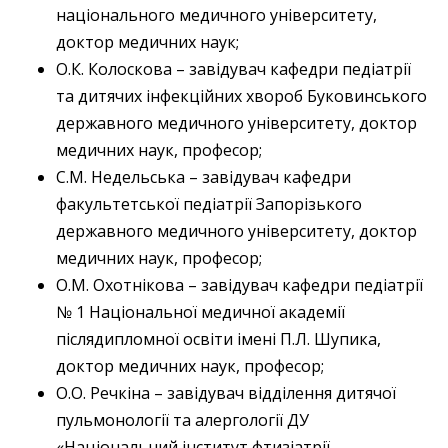
національного медичного університету,
доктор медичних наук;
О.К. Колоскова – завідувач кафедри педіатрії
та дитячих інфекційних хвороб Буковинського
державного медичного університету, доктор
медичних наук, професор;
С.М. Недельська – завідувач кафедри
факультетської педіатрії Запорізького
державного медичного університету, доктор
медичних наук, професор;
О.М. Охотнікова – завідувач кафедри педіатрії
№ 1 Національної медичної академії
післядипломної освіти імені П.Л. Шупика,
доктор медичних наук, професор;
О.О. Речкіна – завідувач відділення дитячої
пульмонології та алергології ДУ
«Національний інститут фтизіатрії