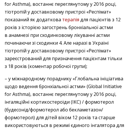
for Asthma), востаннє переглянутому у 2016 році,
тіотропій у доставковому пристрої «Респімат»
показаний як додаткова
терапія
для пацієнтів з 12
років з історією загострень бронхіальної астми
в анамнезі при сходинковому лікуванні астми
починаючи зі сходинки 4. Але наразі в Україні
тіотропій у доставковому пристрої «Респімат»
зареєстрований для призначення пацієнтам тільки
з 18 років (коментар робочої групи);
– у міжнародному пораднику «Глобальна ініціатива
щодо ведення бронхіальної астми» (Global Initiative
for Asthma), востаннє переглянутому у 2016 році,
інгаляційні кортикостероїди (ІКС) / формотерол
(будесонід/формотерол або бекламетазон/
формотерол) для дітей віком 12 років та старше
використовуються в режимі єдиного інгалятора для