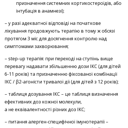
призначення системних кортикостероїдів, або
інтубація в анамнезі);
– у разі адекватної відповіді на початкове
лікування продовжують терапію в тому ж обсязі
протягом 3 міс для досягнення контролю над
симптомами захворювання;
– step-up терапія: при переході на ступінь вище
перевагу надавати збільшенню дози ІКС (для дітей
6-11 років) та призначенню фіксованої комбінації
ІКС / β2-агоністи тривалої дії (для дітей з 12 років);
– таблиця дозування ІКС – це таблиця визначення
ефективних доз кожної молекули,
а не еквівалентності різних доз ІКС;
– питання алерген-специфічної імунотерапії –