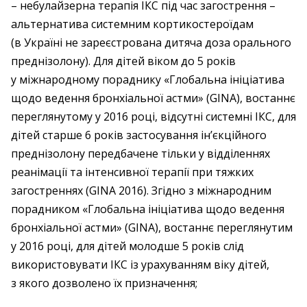
– небулайзерна терапія ІКС під час загострення –
альтернатива системним кортикостероїдам
(в Україні не зареєстрована дитяча доза орального
преднізолону). Для дітей віком до 5 років
у міжнародному пораднику «Глобальна ініціатива
щодо ведення бронхіальної астми» (GINA), востаннє
переглянутому у 2016 році, відсутні системні ІКС, для
дітей старше 6 років застосування ін’єкційного
преднізолону передбачене тільки у відділеннях
реанімації та інтенсивної терапії при тяжких
загостреннях (GINA 2016). Згідно з міжнародним
порадником «Глобальна ініціатива щодо ведення
бронхіальної астми» (GINA), востаннє переглянутим
у 2016 році, для дітей молодше 5 років слід
використовувати ІКС із урахуванням віку дітей,
з якого дозволено їх призначення;