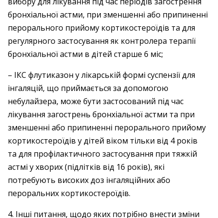
вибору для лікування під час періодів загострення
бронхіальної астми, при зменшенні або припиненні
перорального прийому кортикостероїдів та для
регулярного застосування як контролера терапії
бронхіальної астми в дітей старше 6 міс;
– ІКС флутиказон у лікарській формі суспензії для
інгаляцій, що приймається за допомогою
небулайзера, може бути застосований під час
лікування загострень бронхіальної астми та при
зменшенні або припиненні перорального прийому
кортикостероїдів у дітей віком тільки від 4 років
та для профілактичного застосування при тяжкій
астмі у хворих (підлітків від 16 років), які
потребують високих доз інгаляційних або
пероральних кортикостероїдів.
4. Інші питання, щодо яких потрібно внести зміни