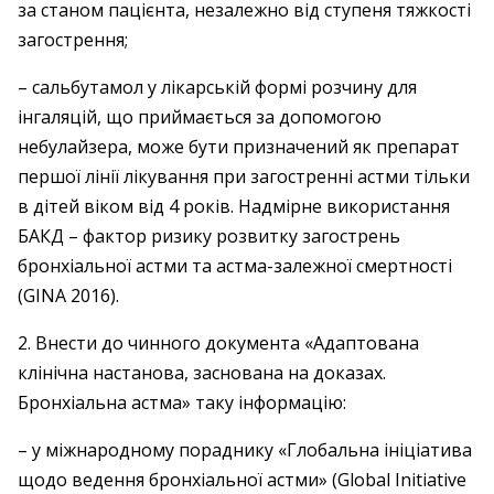
за станом пацієнта, незалежно від ступеня тяжкості
загострення;
– сальбутамол у лікарській формі розчину для
інгаляцій, що приймається за допомогою
небулайзера, може бути призначений як препарат
першої лінії лікування при загостренні астми тільки
в дітей віком від 4 років. Надмірне використання
БАКД – фактор ризику розвитку загострень
бронхіальної астми та астма-залежної смертності
(GINA 2016).
2. Внести до чинного документа «Адаптована
клінічна настанова, заснована на доказах.
Бронхіальна астма» таку інформацію:
– у міжнародному пораднику «Глобальна ініціатива
щодо ведення бронхіальної астми» (Global Initiative