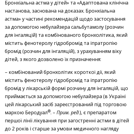
Бронхіальна астма у дітей» та «Адаптована клінічна
настанова, заснована на доказах. Бронхіальна
астма» у частині рекомендацій щодо застосування
за допомогою небулайзера сальбутамолу (розчин
для інгаляцій) та комбінованого бронхолітика, який
містить фенотеролу гідробромід та іпратропію
бромід (розчин для інгаляцій), з урахуванням віку
дітей, з якого дозволено їх призначення:
– комбінований бронхолітик короткої дії, який
містить фенотеролу гідробромід та іпратропію
бромід у лікарській формі розчину для інгаляцій, що
приймається за допомогою небулайзера (в Україні
цей лікарський засіб зареєстрований під торговою
®
маркою Беродуал
. –
Прим. ред
.), є препаратом
першої лінії лікування при загостренні астми в дітей
до 2 років і старше за умови медичного нагляду