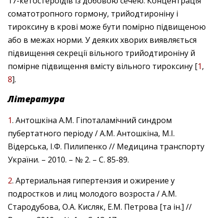
17-кетостероїдів із добовою сечею. Концентрація
соматотропного гормону, трийодтироніну і
тироксину в крові може бути помірно підвищеною
або в межах норми. У деяких хворих виявляється
підвищення секреції вільного трийодтироніну й
помірне підвищення вмісту вільного тироксину [
1
,
8
].
Література
1
. Антошкіна А.М. Гіпоталамічний синдром
пубертатного періоду / А.М. Антошкіна, М.І.
Відерська, І.Ф. Пилипенко // Медицина транспорту
України. – 2010. – № 2. – С. 85-89.
2
. Артериальная гипертензия и ожирение у
подростков и лиц молодого возроста / А.М.
Стародубова, О.А. Кисляк, Е.М. Петрова [та ін.] //