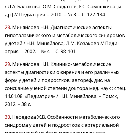
/ Л.А. Балыкова, О.М. Солдатов, Е.С. Самошкина [и
др.] // Педиатрия. – 2010. – № 3. – С. 127-134.
28
. Миняйлова Н.Н. Диагностические аспекты
гипоталамического и метаболического синдромов
у детей / Н.Н. Миняйлова, Л.М. Козакова // Педи­
атрия. – 2002. – № 4. – С. 98-101.
29
. Миняйлова Н.Н. Клинико-метаболические
аспекты диагностики ожирения и его различных
форм у детей и подростков: автореф. дис. на
соискание ученой степени доктора мед. наук : спец.
14.01.08. «Педиатрия» / Н.Н. Миняйлова. – Томск,
2012. – 38 с.
30
. Нефедова Ж.В. Особенности метаболического
синдрома у детей и подростков с артериальной