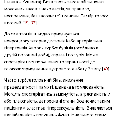
Іценка – Кушинга). Виявляють також збільшення
молочних залоз; гінекомастія, як правило,
несправжня, без залозистої тканини. Тембр голосу
високий [
19
,
32
].
До симптомів швидко приєднується
нейроциркуляторна дистонія і/або артеріальна
гіпертензія. Хворих турбує булімія (особливо в
другій половині доби), спрага і поліурія. Може
спостерігатися порушення толерантності до
глюкози/приєднання цукрового діабету 2 типу [
49
].
Часто турбує головний біль, зниження
працездатності, пам’яті, швидка втомлюваність.
Можуть спостерігатись замкнутість, агресивність і/
або плаксивість, депресивні стани. Водночас таким
пацієнтам властива гіперсексуальність. Виявляється
варіабельність порушень функціонального стану