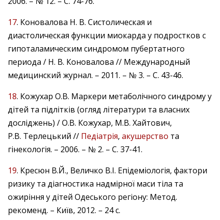
2006. – № 12. – С. 74-76.
17
. Коновалова Н. В. Систолическая и
диастолическая функции миокарда у подростков с
гипоталамическим синдромом пубертатного
периода / Н. В. Коновалова // Международный
медицинский журнал. – 2011. – № 3. – С. 43-46.
18
. Кожухар О.В. Маркери метаболічного синдрому у
дітей та підлітків (огляд літератури та власних
досліджень) / О.В. Кожухар, М.В. Хайтович,
Р.В. Терлецький //
Педіатрія
,
акушерство
та
гінекологія. – 2006. – № 2. – С. 37-41.
19
. Кресюн В.Й., Величко В.І. Епідеміологія, фактори
ризику та діагностика надмірної маси тіла та
ожиріння у дітей Одеського регіону: Метод.
рекоменд. – Київ, 2012. – 24 с.