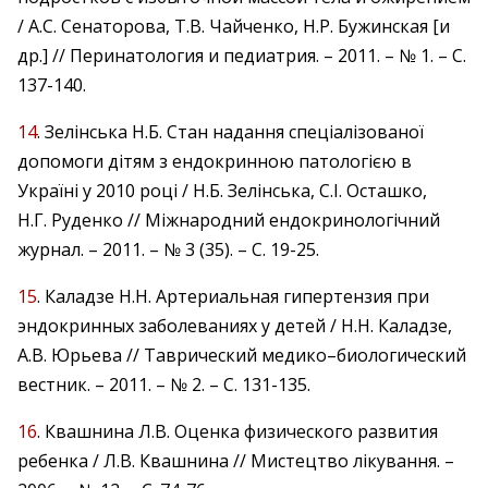
/ А.С. Сенаторова, Т.В. Чайченко, Н.Р. Бужинская [и
др.] // Перинатология и педиатрия. – 2011. – № 1. – С.
137-140.
14
. Зелінська Н.Б. Стан надання спеціалізованої
допомоги дітям з ендокринною патологією в
Україні у 2010 році / Н.Б. Зелінська, С.І. Осташко,
Н.Г. Руденко // Міжнародний ендокринологічний
журнал. – 2011. – № 3 (35). – С. 19-25.
15
. Каладзе Н.Н. Артериальная гипертензия при
эндокринных заболеваниях у детей / Н.Н. Каладзе,
А.В. Юрьева // Таврический медико–биологический
вестник. – 2011. – № 2. – С. 131-135.
16
. Квашнина Л.В. Оценка физического развития
ребенка / Л.В. Квашнина // Мистецтво лікування. –