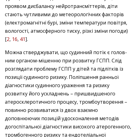
проявом дисбалансу нейротрансміттерів, діти
стають чутливими до метеорологічних факторів
(електромагнітні бурі, зміни температури повітря,
вологості, атмосферного тиску, різкі зміни погоди)
[
2
,
16
,
41
].
Можна стверджувати, що судинний потік є голов­
ним органом-мішенню при розвитку ГСПП. Слід
розглядати проблему ГСПП у дітей та підлітків із
позиції судинного ризику. Поліпшення ранньої
діагностики судинного ураження та ризику
розвитку його ускладнень – пришвидшеного
атеросклеротичного процесу, тромбоутворення –
повинно розвиватися із двох взаємно
доповнюючих позицій удосконалення методів
догоспітальної діагностики високого атерогенного,
тромбогенного ризику та ендотеліальної