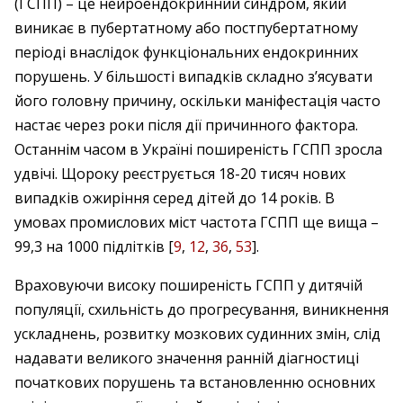
(ГСПП) – це нейроендокринний синдром, який
виникає в пубертатному або постпубертатному
періоді внаслідок функціональних ендокринних
порушень. У більшості випадків складно з’ясувати
його головну причину, оскільки маніфестація часто
настає через роки після дії причинного фактора.
Останнім часом в Україні по­ши­ре­ність ГСПП зросла
удвічі. Щороку реєструється 18-20 тисяч нових
випадків ожиріння серед дітей до 14 років. В
умовах промислових міст частота ГСПП ще вища –
99,3 на 1000 підлітків [
9
,
12
,
36
,
53
].
Враховуючи високу поширеність ГСПП у дитячій
популяції, схильність до прогресування, виникнення
ускладнень, розвитку мозкових судинних змін, слід
надавати великого значення ранній діагностиці
початкових порушень та встановленню основних