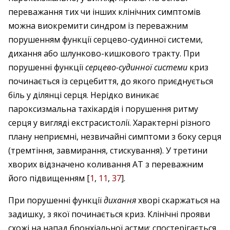
переважання тих чи інших клінічних симптомів
можна виокремити синдром із переважним
порушенням функції серцево-судинної системи,
дихання або шлунково-кишкового тракту. При
порушенні функції
серцево-судинної системи
криз
починається із серцебиття, до якого приєднується
біль у ділянці серця. Нерідко виникає
пароксизмальна тахікардія і порушення ритму
серця у вигляді екстрасистолії. Характерні різного
плану неприємні, незвичайні симптоми з боку серця
(тремтіння, завмирання, стискування). У третини
хворих відзначено коливання АТ з переважним
його підвищенням [
1
,
11
,
37
].
При порушенні функції
дихання
хворі скаржаться на
задишку, з якої починається криз. Клінічні прояви
схожі на напад бронхіальної астми: спостерігається