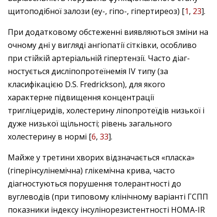
щитоподібної залози (еу-, гіпо-, гіпертиреоз) [
1
,
23
].
При додатковому обстеженні виявляються зміни на
очному дні у вигляді ангіопатії сітківки, особливо
при стійкій артеріальній гіпертензії. Часто діаг­
ностується дисліпопротеїнемія IV типу (за
класифікацією D.S. Fredrickson), для якого
характерне підвищення концентрації
тригліцеридів, холестерину ліпопротеїдів низької і
дуже низької щільності; рівень загального
холестерину в нормі [
6
,
33
].
Майже у третини хворих відзначається «пласка»
(гіперінсулінемічна) глікемічна крива, часто
діагностуються порушення толерантності до
вуглеводів (при типовому клінічному варіанті ГСПП
показники індексу інсулінорезистентності НОМА-IR