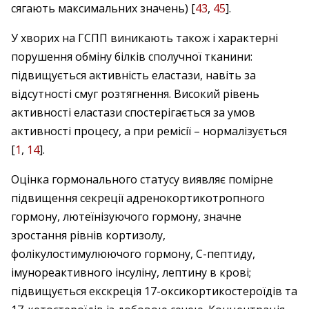
сягають максимальних значень) [
43
,
45
].
У хворих на ГСПП виникають також і характерні
порушення обміну білків сполучної тканини:
підвищується активність еластази, навіть за
відсутності смуг розтягнення. Високий рівень
активності еластази спостерігається за умов
активності процесу, а при ремісії – нормалізується
[
1
,
14
].
Оцінка гормонального статусу виявляє помірне
підвищення секреції адренокортикотропного
гормону, лютеїнізуючого гормону, значне
зростання рівнів кортизолу,
фолікулостимулюючого гормону, С-пептиду,
імунореактивного інсуліну, лептину в крові;
підвищується екскреція 17-оксикортикостероїдів та