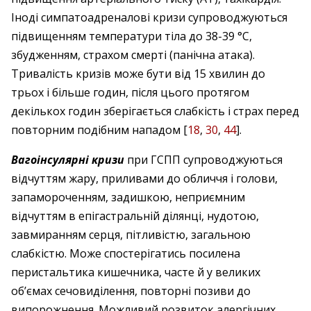
Іноді симпатоадреналові кризи супроводжуються
підвищенням температури тіла до 38-39 °С,
збудженням, страхом смерті (панічна атака).
Тривалість кризів може бути від 15 хвилин до
трьох і більше годин, після цього протягом
декількох годин зберігається слабкість і страх перед
повторним подібним нападом [
18
,
30
,
44
].
Вагоінсулярні кризи
при ГСПП супроводжуються
відчуттям жару, приливами до обличчя і голови,
запамороченням, задишкою, неприємним
відчуттям в епігастральній ділянці, нудотою,
завмиранням серця, пітливістю, загальною
слабкістю. Може спостерігатись посилена
перистальтика кишечника, часте й у великих
об’ємах сечовиділення, повторні позиви до
випорожнення. Можливий розвиток алергічних