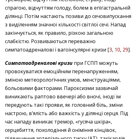
спрагою, відчуттям голоду, болем в епігастральній
ділянці. Потім настають позиви до сечовипускання
з виділенням знач­ної кількості світлої сечі. Напад
закінчується, як правило, різкою загальною
слабкістю. Розвиваються переважно
симпатоадреналові і вагоінсулярні кризи [
3
,
10
,
29
].
Симпатоадреналові кризи
при ГСПП можуть
провокуватися емоційним перенапруженням,
зміною метеорологічних умов, менструаціями,
больовими факторами. Пароксизми зазвичай
виникають раптово ввечері або вночі, іноді їм
передують такі прояви, як головний біль, зміни
настрою, в’ялість або важкість у ділянці серця. Під
час нападу виникає тремор, «гусяча шкіра»,
серцебиття, похолодіння й оніміння кінцівок,
підвищення артеріального тиску (АТ), тахікардія.