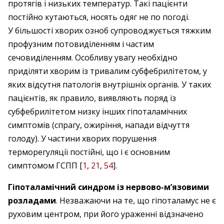
протягів і низьких температур. Такі пацієнти
постійно кутаються, носять одяг не по погоді.
У більшості хворих озноб супроводжується тяжким
профузним потовиділенням і частим
сечовиділенням. Особливу увагу необхідно
приділяти хворим із тривалим субфебрилітетом, у
яких відсутня патологія внутрішніх органів. У таких
пацієнтів, як правило, виявляють поряд із
субфебрилітетом низку інших гіпоталамічних
симптомів (спрагу, ожиріння, напади відчуття
голоду). У частини хворих порушення
терморегуляції постійні, що і є основним
симптомом ГСПП [
1
,
21
,
54
].
Гіпоталамічний синдром із нервово-м’язовими
розладами
. Незважаючи на те, що гіпоталамус не є
руховим центром, при його ураженні відзначено