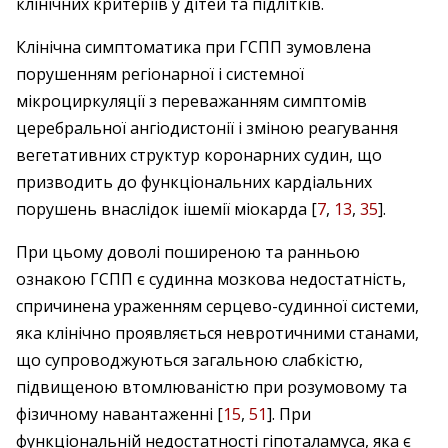
клінічних критеріїв у дітей та підлітків.
Клінічна симптоматика при ГСПП зумовлена
порушенням регіонарної і системної
мікроциркуляції з переважанням симптомів
церебральної ангіо­дистонії і зміною реагування
вегетативних структур коронарних судин, що
призводить до функціональних кардіальних
порушень внаслідок ішемії міокарда [
7
,
13
,
35
].
При цьому доволі поширеною та ранньою
ознакою ГСПП є судинна мозкова недостатність,
спричинена ураженням серцево-судинної системи,
яка клінічно проявляється невротичними станами,
що супроводжуються загальною слабкістю,
підвищеною втомлюваністю при розумовому та
фізичному навантаженні [
15
,
51
]. При
функціональній недостатності гіпоталамуса, яка є