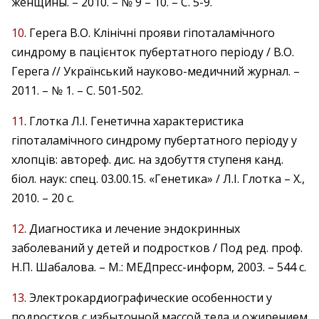
женщины. – 2010. – № 9 – 10. – С. 5-9.
10
. Герега В.О. Клінічні прояви гіпоталамічного
синдрому в пацієнток пубертатного періоду / В.О.
Герега // Український науково-медичний журнал. –
2011. – № 1. – С. 501-502.
11
. Глотка Л.І. Генетична характеристика
гіпоталамічного синдрому пубертатного періоду у
хлопців: автореф. дис. на здобуття ступеня канд.
біол. наук: спец. 03.00.15. «Генетика» / Л.І. Глотка – Х.,
2010. – 20 с.
12
. Диагностика и лечение эндокринных
заболеваний у детей и подростков / Под ред. проф.
Н.П. Шабалова. – М.: МЕДпресс-информ, 2003. – 544 с.
13
. Электрокардиографические особенности у
подростков с избыточной массой тела и ожирением