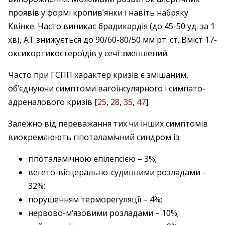
проявів у формі кропив’янки і навіть набряку
Квінке. Часто виникає брадикардія (до 45-50 уд. за 1
хв), АТ знижується до 90/60-80/50 мм рт. ст. Вміст 17-
оксикортикостероїдів у сечі зменшений.
Часто при ГСПП характер кризів є змішаним,
об’єднуючи симптоми вагоінсулярного і симпато­
адреналового кризів [
25
,
28
,
35
,
47
].
Залежно від переважання тих чи інших симптомів
виокремлюють гіпоталамічний синдром із:
гіпоталамічною епілепсією – 3%;
вегето-вісцерально-судинними розладами –
32%;
порушенням терморегуляції – 4%;
нервово-м’язовими розладами – 10%;