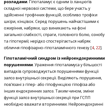
розладами
. Гіпоталамус є одним із ланцюгів
складної нервової системи, що бере участь у
здійсненні трофічних функцій, особливо трофіки
шкіри, кінцівок. Серед порушень найчастішими є
ожиріння, набряки, що виникають на фоні
загальної слабкості, спраги, головного болю, ознобу
та гіпотермії; нерідко спостерігається набряк
обличчя гіпофізарно-гіпоталамічного генезу [
4
,
22
].
Гіпоталамічний синдром із нейроендокринними
порушеннями
. Ураження гіпоталамуса у більшості
випадків супроводжується порушеннями функції
залоз внутрішньої секреції. Виділяють порушення,
пов’язані з гіпер- або гіпофункцією гіпофіза або
інших ендокринних залоз. Таким чином, зміни
функції залоз внутрішньої секреції при ГСПП
необхідно вважати вторинними. Нейроендокринні