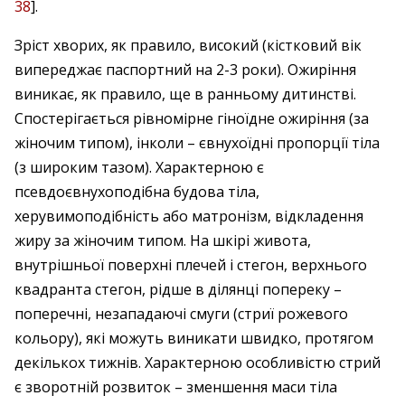
38
].
Зріст хворих, як правило, високий (кістковий вік
випереджає паспортний на 2-3 роки). Ожиріння
виникає, як правило, ще в ранньому дитинстві.
Спостерігається рівномірне гіноїдне ожиріння (за
жіночим типом), інколи – євнухоїдні пропорції тіла
(з широким тазом). Характерною є
псевдоєвнухоподібна будова тіла,
херувимоподібність або матронізм, відкладення
жиру за жіночим типом. На шкірі живота,
внутрішньої поверхні плечей і стегон, верхнього
квадранта стегон, рідше в ділянці попереку –
поперечні, незападаючі смуги (стриї рожевого
кольору), які можуть виникати швидко, протягом
декількох тижнів. Характерною особливістю стрий
є зворотній розвиток – зменшення маси тіла