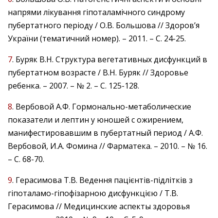
напрями лікування гіпоталамічного синдрому
пубертатного періоду / О.В. Большова // Здоров’я
України (тематичний номер). – 2011. – С. 24-25.
7
. Буряк В.Н. Структура вегетативных дисфункций в
пубертатном возрасте / В.Н. Буряк // Здоровье
ребенка. – 2007. – № 2. – С. 125-128.
8
. Вербовой А.Ф. Гормонально-метаболические
показатели и лептин у юношей с ожирением,
манифестировавшим в пубертатный период / А.Ф.
Вербовой, И.А. Фомина // Фарматека. – 2010. – № 16.
– С. 68-70.
9
. Герасимова Т.В. Ведення пацієнтів-підлітків з
гіпоталамо-гіпофізарною дисфункцією / Т.В.
Герасимова // Медицинские аспекты здоровья