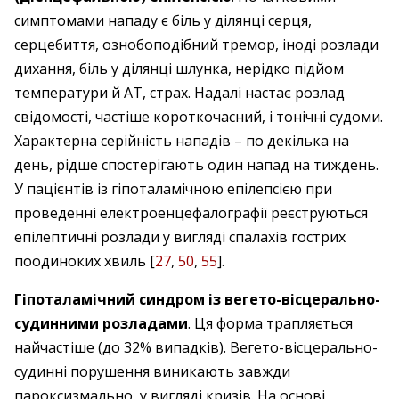
симптомами нападу є біль у ділянці серця,
серцебиття, ознобоподібний тремор, іноді розлади
дихання, біль у ділянці шлунка, нерідко підйом
температури й АТ, страх. Надалі настає розлад
свідомості, частіше короткочасний, і тонічні судоми.
Характерна серійність нападів – по декілька на
день, рідше спостерігають один напад на тиждень.
У пацієнтів із гіпоталамічною епілепсією при
проведенні електроенцефалографії реєструються
епілептичні розлади у вигляді спалахів гострих
поодиноких хвиль [
27
,
50
,
55
].
Гіпоталамічний синдром із вегето-вісцерально-
судинними розладами
. Ця форма трапляється
найчастіше (до 32% випадків). Вегето-вісцерально-
судинні порушення виникають завжди
пароксизмально, у вигляді кризів. На основі