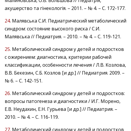
Малиновська, О.В. Большова // Педіатрія,
акушерство та гінекологія. – 2011. – № 4. – С. 172-177.
24
. Малявська С.И. Педиатрический метаболический
синдром: состояние высокого риска / С.И.
Малявська // Педиатрия. – 2010. – № 4. – С. 119-121.
25
. Метаболический синдром у детей и подростков
с ожирением: диагностика, критерии рабочей
классификации, особенности лечения / Л.В. Козлова,
В.В. Бекезин, С.Б. Козлов [и др.] // Педиатрия. 2009. –
№ 6. – С. 142-151.
26
. Метаболический синдром у детей и подростков:
вопросы патогенеза и диагностики / И.Г. Морено,
Е.В. Неудахин, Е.Н. Гурьева [и др.] // Педиатрия. –
2010. – № 4. – С. 116-119.
27
. Метаболический синдром у детей и подростков