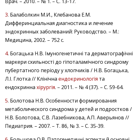
Врач. – 2010. – № 1. – С. 13-17.
3
. Балаболкин М.И., Клебанова Е.М.
Дифферинциальная диагностика и лечение
эндокринных заболеваний: Руководство. – М.:
Медицина, 2002. – 752 с.
4
. Богацька Н.В. Імуногенетичні та дерматографічні
маркери схильності до гіпоталамічного синдрому
пубертатного періоду у хлопчиків / Н.В. Богацька,
Л.І. Глотка // Клінічна
ендокринологія
та
ендокринна
хірургія
. – 2011. – № 4 (37). – С. 59-64.
5
. Болотова Н.В. Особенности формирования
метаболического синдрома у детей и подростков /
Н.В. Болотова, С.В. Лазебникова, А.П. Аверьянов //
Педиатрия. – 2007. – Т. 86, № 3. – С. 35-39.
6
. Большова О.В. Патогенетичні аспекти й основні