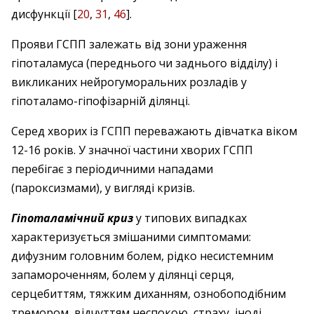
дисфункції [
20
,
31
,
46
].
Прояви ГСПП залежать від зони ураження
гіпоталамуса (переднього чи заднього відділу) і
викликаних нейрогуморальних розладів у
гіпоталамо-гіпофізарній ділянці.
Серед хворих із ГСПП переважають дівчатка віком
12-16 років. У значної частини хворих ГСПП
перебігає з періодичними нападами
(пароксизмами), у вигляді кризів.
Гіпоталамічний криз
у типових випадках
характеризується змішаними симптомами:
дифузним головним болем, рідко несистемним
запамороченням, болем у ділянці серця,
серцебиттям, тяжким диханням, ознобоподібним
тремором, відчуттям неспокою, страху, іноді