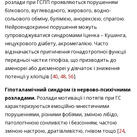
розлади при ГСПП проявляються порушенням
білкового, вуглеводного, жирового, водно-
сольового обміну, булімією, анорексією, спрагою.
Нейроендокринні порушення можуть
супроводжуватися синдромами Іценка – Кушинга,
нецукрового діабету, акромегалією. Часто
відзначається пригнічення гонадотропної функції
передньої частки гіпофіза, що призводить до
аменореї або дисменореї у дів­чаток і зниження
потенції у хлопців [
40
,
48
,
56
].
Гіпоталамічний синдром із нервово-психічними
розладами.
Розлади мотивації і потягів при ГС
характеризуються емоційно-мнестичними
порушеннями, різними фобіями, зміною лібідо,
патологічною сонливістю і безсонням, частою
зміною настрою, дратівливістю, гнівом тощо [
24
,