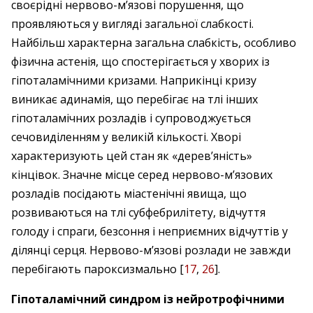
своє­рідні нервово-м’язові порушення, що
проявляються у вигляді загальної слабкості.
Найбільш характерна загальна слабкість, особливо
фізична астенія, що спостерігається у хворих із
гіпоталамічними кризами. Наприкінці кризу
виникає адинамія, що перебігає на тлі інших
гіпоталамічних розладів і супроводжується
сечовиділенням у великій кількості. Хворі
характеризують цей стан як «дерев’яність»
кінцівок. Значне місце серед нервово-м’язових
розладів посідають міастенічні явища, що
розвиваються на тлі субфебрилітету, відчуття
голоду і спраги, безсон­ня і неприємних відчуттів у
ділянці серця. Нервово-м’язові розлади не завжди
перебігають пароксизмально [
17
,
26
].
Гіпоталамічний синдром із нейротрофічними