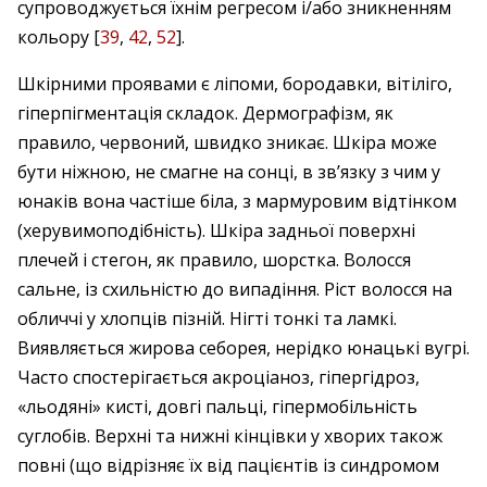
супроводжується їхнім регресом і/або зникненням
кольору [
39
,
42
,
52
].
Шкірними проявами є ліпоми, бородавки, вітіліго,
гіперпігментація складок. Дермографізм, як
правило, червоний, швидко зникає. Шкіра може
бути ніжною, не смагне на сонці, в зв’язку з чим у
юнаків вона частіше біла, з мармуровим відтінком
(херувимоподібність). Шкіра задньої поверхні
плечей і стегон, як правило, шорстка. Волосся
сальне, із схильністю до випадіння. Ріст волосся на
обличчі у хлопців пізній. Нігті тонкі та ламкі.
Виявляється жирова себорея, нерідко юнацькі вугрі.
Часто спостерігається акроціаноз, гіпергід­роз,
«льодяні» кисті, довгі пальці, гіпермобільність
суглобів. Верхні та нижні кінцівки у хворих також
повні (що відрізняє їх від пацієнтів із синдромом