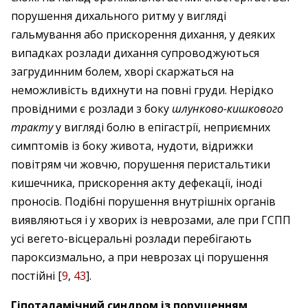
порушення дихального ритму у вигляді
гальмування або прискорення дихання, у деяких
випадках розлади дихання супроводжуються
загрудинним болем, хворі скаржаться на
неможливість вдихнути на повні груди. Нерідко
провідними є розлади з боку
шлунково-кишкового
тракту
у вигляді болю в епігастрії, неприємних
симптомів із боку живота, нудоти, відрижки
повітрям чи жовчю, порушення перистальтики
кишечника, прискорення акту дефекації, іноді
проносів. Подібні порушення внутрішніх органів
виявляються і у хворих із неврозами, але при ГСПП
усі вегето-вісцеральні розлади перебігають
пароксизмально, а при неврозах ці порушення
постійні [
9
,
43
].
Гіпоталамічний синдром із порушенням