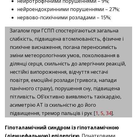
нейротрофічними порушеннями – 9%;
нейроендокринними порушеннями – 27%;
нервово-психічними розладами – 15%;
Загалом при ГСПП спостерігаються загальна
слабкість, підвищена втомлюваність, фізичне і
психічне виснаження, погана переносимість
зміни метеорологічних умов, поколювання в
ділянці серця, схильність до алергічних реакцій,
нестійкі випорожнення, відчуття нестачі
повітря, емоційні розлади (тривога, напади
панічного страху), порушення сну, підвищена
пітливість. Об’єктивно виявляють тахікардію,
асиметрію АТ із схильністю до його
підвищення, тремор пальців і рук [
1
,
5
,
34
].
Гіпоталамічний синдром із гіпоталамічною
(діенцефальною) епілепсією
. Початковими