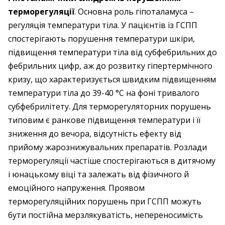
терморегуляції
. Основна роль гіпоталамуса –
регуляція температури тіла. У пацієнтів із ГСПП
спостерігають порушення температури шкіри,
підвищення температури тіла від субфебрильних до
фебрильних цифр, аж до розвитку гіпертермічного
кризу, що характеризується швидким підвищенням
температури тіла до 39-40 °С на фоні тривалого
субфебрилітету. Для терморегуляторних порушень
типовим є ранкове підвищення температури і її
зниження до вечора, відсутність ефекту від
прийому жарознижувальних препаратів. Розлади
терморегуляції частіше спостерігаються в дитячому
і юнацькому віці та залежать від фізичного й
емоційного напруження. Проявом
терморегуляційних порушень при ГСПП можуть
бути постійна мерзлякуватість, непереносимість