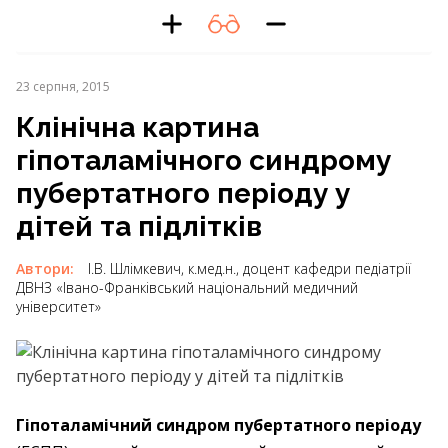
23 серпня, 2015
Клінічна картина
гіпоталамічного синдрому
пубертатного періоду у
дітей та підлітків
Автори:
І.В. Шлімкевич, к.мед.н., доцент кафедри педіатрії
ДВНЗ «Івано-Франківський національний медичний
університет»
Г
іпоталамічний синдром пубертатного періоду